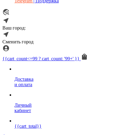
Telegram
| Поддержка
Ваш город:
Сменить город
{{cart_count<=99 ? cart_count: '99+' }}
Доставка
и оплата
Личный
кабинет
{{cart_total}}