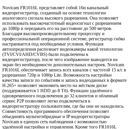
Novicam FR1016L представляет собой 16и канальный
видеорегистратор, созданный на основе технологии
аналогового сигнала высокого разрешения. Она позволяет
использовать высокочастотный видеосигнал с разрешением
до 1080p и передавать его на расстояние до 500 метров.
Благодаря высокопроизводительному процессору и
профессиональной операционной системе, регистратор гибко
настраивается под необходимые условия. Функция
автоопределения распознает видеокамеры какой технологии
(TVI/CVI/AHD/CVBS) были подключены к
видеорегистратору, после чего изображение выводится на
экран без необходимости дополнительных настроек. Novicam
FR1016L обеспечивает запись всех каналов с частотой 15 к/с в
разрешении 720р и 1080p Lite. Возможность настройки
качества записи по событиям и запись видеоданных в формате
H.265+ позволяет экономить место на жёстком диске
(поддерживается 1 HDD до 8 Tб). Функции удалённого
одновременного подключения до 32 клиентов и облачный
сервис P2P позволяют легко подключиться к
видеорегистратору пользователям, где бы они не находились.
Совместимость программного обеспечения позволяет
объединять мультигибридные и IP видеорегистраторы
Novicam в единую сеть наблюдения с возможностью
удалённой настройки и управления. Кроме того FR1016L