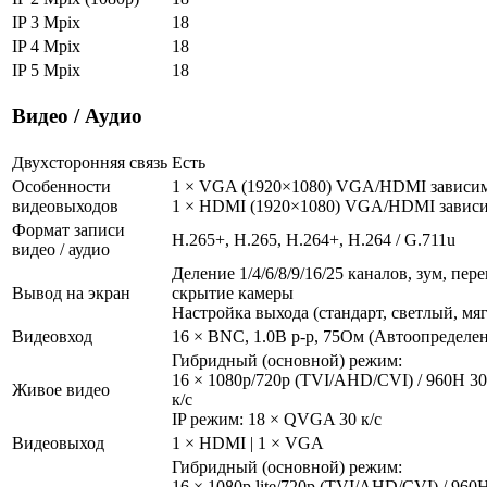
IP 3 Mpix
18
IP 4 Mpix
18
IP 5 Mpix
18
Видео / Аудио
Двухсторонняя связь
Есть
Особенности
1 × VGA (1920×1080) VGA/HDMI зависи
видеовыходов
1 × HDMI (1920×1080) VGA/HDMI завис
Формат записи
H.265+, H.265, H.264+, H.264 / G.711u
видео / аудио
Деление 1/4/6/8/9/16/25 каналов, зум, пе
Вывод на экран
скрытие камеры
Настройка выхода (стандарт, светлый, мя
Видеовход
16 × BNC, 1.0В p-p, 75Ом (Автоопределе
Гибридный (основной) режим:
16 × 1080p/720р (TVI/AHD/CVI) / 960H 30
Живое видео
к/с
IP режим: 18 × QVGA 30 к/с
Видеовыход
1 × HDMI | 1 × VGA
Гибридный (основной) режим:
16 × 1080p lite/720р (TVI/AHD/CVI) / 960H