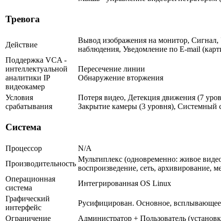
Тревога
Вывод изображения на монитор, Сигнал,
Действие
наблюдения, Уведомление по E-mail (карт
Поддержка VCA -
интеллектуальной
Пересечение линии
аналитики IP
Обнаружение вторжения
видеокамер
Условия
Потеря видео, Детекция движения (7 уровн
срабатывания
Закрытие камеры (3 уровня), Системный 
Система
Процессор
N/A
Мультиплекс (одновременно: живое видео
Производительность
воспроизведение, сеть, архивирование, м
Операционная
Интегрированная OS Linux
система
Графический
Русифицирован. Основное, всплывающее
интерфейс
Ограничение
Администратор + Пользователь (установк