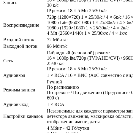
Запись
30 к/с
IP режим: 18 × 5 Мп 25/30 к/с
720p (1280×720) 1 × 25/30/с / 4 × 6к/с / 16 
1080p Lite (960×1080) 1 × 25/30к/с / 4 × 6к/
Воспроизведение
1080р (1920×1080) 1 × 25/30к/с / 4 × 2к/с
4 Мп (2560×1440) 1 × 25/30к/с / 4 × 1к/с
Входной поток
72 Мбит/с
Выходной поток
96 Мбит/с
Гибридный (основной) режим:
16 × 1080p lite/720р (TVI/AHD/CVI) / 960H
Сеть
25/30 к/с
IP режим: 18 × 5 Мп 25/30 к/с
Аудиовход
1 × RCA / 16 × BNC (AoC совместно с ви
Ручной
По расписанию
Режимы записи
По тревоге / По движению (Предзапись 0-
600 с)
Аудиовыход
1 × RCA
Независимые для каждого: параметры зап
Настройки каналов
детектора движения, маскировка области,
отображение имени, даты
4 Мбит - 42 Гб/сутки