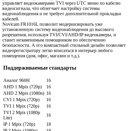
управляет видеокамерами TVI через UTC меню по кабелю
видеосигнала, что облегчает настройку системы
видеонаблюдения и не требует дополнительной прокладки
кабелей.
Novicam FR1016L позволит модернизировать уже
установленную систему видеонаблюдения до высокого
разрешения, используя TVI/CVI/AHD/IP видеокамеры, и
станет незаменимым помощником по обеспечению
безопасности. А его компактный стильный дизайн позволяет
видеорегистратору легко вписаться в интерьер любого
помещения (дом, офис, магазин и т.д.).
Поддерживаемые стандарты
Аналог 960H
16
AHD 1 Mpix (720p)
16
AHD 2 Mpix (1080n)
16
CVI 1 Mpix (720p)
16
TVI 1 Mpix (720p)
16
TVI 2 Mpix (1080p
16
Lite)
IP 1 Mpix (720p)
18
IP 2 Mpix (1080p)
18