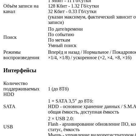
1 Мбит - 11 Гб/сутки
Объём записи на
128 Кбит - 1.32 Гб/сутки
канал
32 Кбит - 0.33 Гб/сутки
(указан максимум, фактический зависит о
записи)
По дате/времени
По событию
Поиск
По меткам
Умный поиск
Режимы
Вперёд и назад / Нормальное / Покадровое
воспроизведения
×1/4, ×1/8) / ускоренное (×2, ×4, ×8, ×16)
Интерфейсы
Количество
поддерживаемых
1 (до 8Тб)
HDD
1 × SATA 3,5" до 8Тб:
SATA
HDD - основное хранение данных / S.M.A.R
общая ёмкость, доступная ёмкость
2 × USB 2.0:
Flash - архивирование обновление ПО, ко
USB
статус, ёмкость
Мышь - управление видеорегистратором (