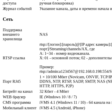
доступа
ручная блокировка)
Журнал событий
Указание канала, даты и времени начала 
Сеть
Поддержка
внешнего
NAS
хранилища
rtsp://[логин]:[пароль]@[IP адрес камеры]
порт]/Streaming/channels/AX, где
A: 1~34 - номер видеоканала.
RTSP ссылка
X: 01 - основной поток; 02 - дополнитель
Пример:
rtsp://admin:a1234567@192.168.0.198:554/S
1 × 10/100 Мбит (Novicam, ONVIF, TCP/I
Порт RJ45
DDNS, NTP, RTSP, SADP, SMTP, NAS (NF
HTTP, HTTPS, P2P)
Битрейт на канал
32 Кбит - 4 Мбит
WEB браузер
IE (Windows 10 / 8 / 7)
CMS программа
iVMS 4.1 (Windows 11 / 10) - 64 канала на
Мобильный клиент
iVMS 4.5 (Android, iPhone)