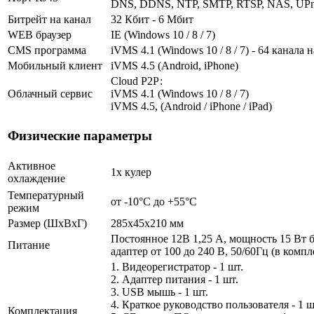
DNS, DDNS, NTP, SMTP, RTSP, NAS, UPn
Битрейт на канал
32 Кбит - 6 Мбит
WEB браузер
IE (Windows 10 / 8 / 7)
CMS программа
iVMS 4.1 (Windows 10 / 8 / 7) - 64 канала 
Мобильный клиент
iVMS 4.5 (Android, iPhone)
Cloud Р2Р:
Облачный сервис
iVMS 4.1 (Windows 10 / 8 / 7)
iVMS 4.5, (Android / iPhone / iPad)
Физические параметры
Активное
1х кулер
охлаждение
Температурный
от -10°C до +55°C
режим
Размер (ШxВxГ)
285x45x210 мм
Постоянное 12В 1,25 А, мощность 15 Вт
Питание
адаптер от 100 до 240 В, 50/60Гц (в компл
1. Видеорегистратор - 1 шт.
2. Адаптер питания - 1 шт.
3. USB мышь - 1 шт.
4. Краткое руководство пользователя - 1 ш
Комплектация