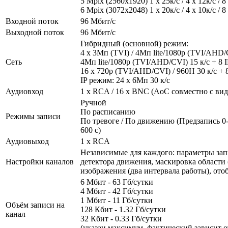
5 Mpix (2560x1920) 1 x 25к/с / 4 x 12к/с / 8 
6 Mpix (3072x2048) 1 x 20к/с / 4 x 10к/с / 8 
Входной поток
96 Мбит/с
Выходной поток
96 Мбит/с
Гибридный (основной) режим:
4 x 3Мп (TVI) / 4Мп lite/1080р (TVI/AHD/C
Сеть
4Мп lite/1080р (TVI/AHD/CVI) 15 к/с + 8 I
16 х 720р (TVI/AHD/CVI) / 960H 30 к/с + 8
IP режим: 24 х 6Мп 30 к/с
Аудиовход
1 x RCA / 16 x BNC (AoC совместно с ви
Ручной
По расписанию
Режимы записи
По тревоге / По движению (Предзапись 0-
600 с)
Аудиовыход
1 x RCA
Независимые для каждого: параметры зап
Настройки каналов
детектора движения, маскировка области (
изображения (два интервала работы), от
6 Мбит - 63 Гб/сутки
4 Мбит - 42 Гб/сутки
1 Мбит - 11 Гб/сутки
Объём записи на
128 Кбит - 1.32 Гб/сутки
канал
32 Кбит - 0.33 Гб/сутки
(указан максимум, фактический зависит о