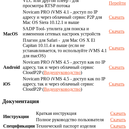
VLC или другой плеер - для
Перейти
просмотра RTSP потока
Novicam PRO iVMS 4.1 - доступ по IP
адресу и через облачный сервис P2P для
Скачать
Mac OS Siera 10.12.1 и выше
SADP Tool- утилита для поиска и
Скачать
MacOS
изменения сетевых настроек устройств
Плагин для Safari - для Mac OS X El
Capitan 10.11.4 и выше (если не
Скачать
устанавливается, то используйте iVMS 4.1
для macOS)
Novicam PRO iVMS 4.5 - доступ как по IP
Android
адресу, так и через облачный сервис
Скачать
CloudP2P (
Видеоруководство
)
Novicam PRO iVMS 4.5 - доступ как по IP
iOS
адресу, так и через облачный сервис
Скачать
CloudP2P (
Видеоруководство
)
Документация
Краткая инструкция
Скачать
Инструкции
Полное руководство пользователя
Скачать
Спецификации
Технический паспорт изделия
Скачать