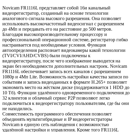
Novicam FR1116L представляет собой 16и канальный
видеорегистратор, созданный на основе технологии
аналогового сигнала высокого разрешения. Она позволяет
использовать высокочастотный видеосигнал с разрешением
до 4Мп и передавать его на расстояние до 500 метров.
Благодаря высокопроизводительному процессору и
профессиональной операционной системе, регистратор гибко
настраивается под необходимые условия. Функция
автоопределения распознает видеокамеры какой технологии
(TVI/CVI/AHD/CVBS) были подключены к
видеорегистратору, после чего изображение выводится на
экран без необходимости дополнительных настроек. Novicam
FR1116L обеспечивает запись всех каналов с разрешением
1080р и 4Мп Lite. Возможность настройки качества записи по
событиям и запись видеоданных в формате H.265+ позволяет
экономить место на жёстком диске (поддерживается 1 HDD до
10 Tб). Функции удалённого одновременного подключения до
32 клиентов и облачный сервис P2P позволяют легко
подключиться к видеорегистратору пользователям, где бы они
не находились.
Совместимость программного обеспечения позволяет
объединять мультигибридные и IP видеорегистраторы
Novicam в единую сеть наблюдения с возможностью
удалённой настройки и управления. Кроме того FR1116L