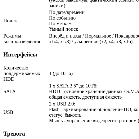
записи)
По дате/времени
По событию
Поиск
По меткам
Умный поиск
Режимы
Вперёд и назад / Нормальное / Покадровое
воспроизведения
х1/4, х1/8) / ускоренное (х2, х4, х8, х16)
Интерфейсы
Количество
поддерживаемых
1 (до 10Тб)
HDD
1 x SATA 3,5" до 10Тб:
SATA
HDD - основное хранение данных / S.M.A.R
общая ёмкость, доступная ёмкость
2 x USB 2.0:
Flash - архивирование обновление ПО, ко
USB
статус, ёмкость
Мышь - управление видеорегистратором (
Тревога