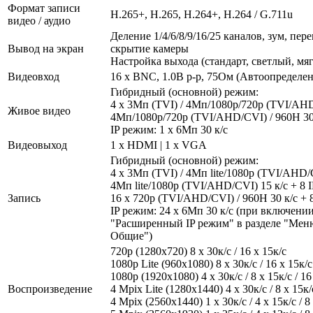
Формат записи
H.265+, H.265, H.264+, H.264 / G.711u
видео / аудио
Деление 1/4/6/8/9/16/25 каналов, зум, пе
Вывод на экран
скрытие камеры
Настройка выхода (стандарт, светлый, мя
Видеовход
16 x BNC, 1.0В p-p, 75Ом (Автоопределен
Гибридный (основной) режим:
4 x 3Мп (TVI) / 4Мп/1080р/720p (TVI/AHD/
Живое видео
4Мп/1080р/720p (TVI/AHD/CVI) / 960H 30 к
IP режим: 1 х 6Мп 30 к/с
Видеовыход
1 x HDMI | 1 x VGA
Гибридный (основной) режим:
4 x 3Мп (TVI) / 4Мп lite/1080р (TVI/AHD/C
4Мп lite/1080р (TVI/AHD/CVI) 15 к/с + 8 I
Запись
16 х 720р (TVI/AHD/CVI) / 960H 30 к/с + 8
IP режим: 24 х 6Мп 30 к/с (при включени
"Расширенный IP режим" в разделе "Меню
Общие")
720p (1280х720) 8 x 30к/с / 16 x 15к/с
1080p Lite (960х1080) 8 x 30к/с / 16 x 15к/с
1080р (1920x1080) 4 x 30к/с / 8 x 15к/с / 16
Воспроизведение
4 Mpix Lite (1280x1440) 4 x 30к/с / 8 x 15к/с
4 Mpix (2560x1440) 1 x 30к/с / 4 x 15к/с / 8 