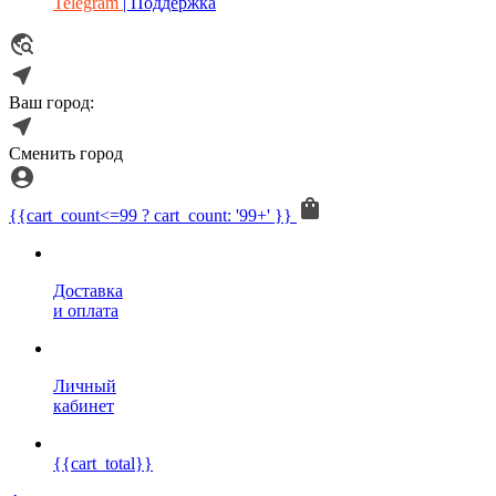
Telegram
| Поддержка
Ваш город:
Сменить город
{{cart_count<=99 ? cart_count: '99+' }}
Доставка
и оплата
Личный
кабинет
{{cart_total}}