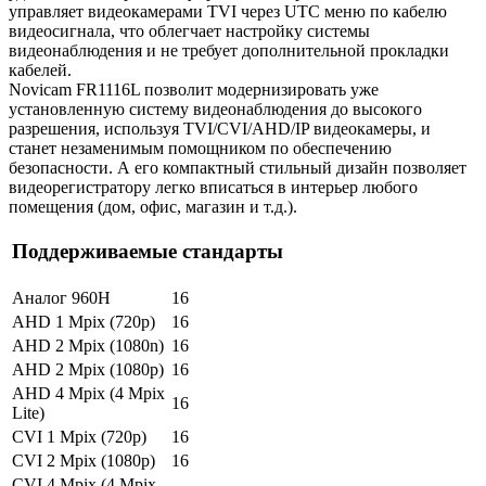
управляет видеокамерами TVI через UTC меню по кабелю
видеосигнала, что облегчает настройку системы
видеонаблюдения и не требует дополнительной прокладки
кабелей.
Novicam FR1116L позволит модернизировать уже
установленную систему видеонаблюдения до высокого
разрешения, используя TVI/CVI/AHD/IP видеокамеры, и
станет незаменимым помощником по обеспечению
безопасности. А его компактный стильный дизайн позволяет
видеорегистратору легко вписаться в интерьер любого
помещения (дом, офис, магазин и т.д.).
Поддерживаемые стандарты
Аналог 960H
16
AHD 1 Mpix (720p)
16
AHD 2 Mpix (1080n)
16
AHD 2 Mpix (1080p)
16
AHD 4 Mpix (4 Mpix
16
Lite)
CVI 1 Mpix (720p)
16
CVI 2 Mpix (1080p)
16
CVI 4 Mpix (4 Mpix