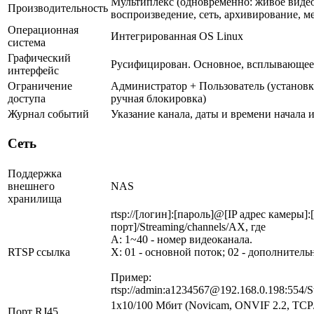
Мультиплекс (одновременно: живое видео
Производительность
воспроизведение, сеть, архивирование, м
Операционная
Интегрированная OS Linux
система
Графический
Русифицирован. Основное, всплывающее
интерфейс
Ограничение
Администратор + Пользователь (установк
доступа
ручная блокировка)
Журнал событий
Указание канала, даты и времени начала 
Сеть
Поддержка
внешнего
NAS
хранилища
rtsp://[логин]:[пароль]@[IP адрес камеры]
порт]/Streaming/channels/AX, где
A: 1~40 - номер видеоканала.
RTSP ссылка
X: 01 - основной поток; 02 - дополнитель
Пример:
rtsp://admin:a1234567@192.168.0.198:554/S
1х10/100 Мбит (Novicam, ONVIF 2.2, TCP
Порт RJ45