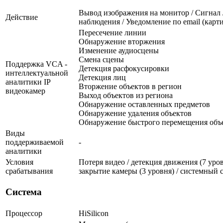
Вывод изображения на монитор / Сигнал 
Действие
наблюдения / Уведомление по email (карт
Пересечение линии
Обнаружение вторжения
Изменение аудиосцены
Смена сцены
Поддержка VCA -
Детекция расфокусировки
интеллектуальной
Детекция лиц
аналитики IP
Вторжение объектов в регион
видеокамер
Выход объектов из региона
Обнаружение оставленных предметов
Обнаружение удаления объектов
Обнаружение быстрого перемещения объ
Виды
поддерживаемой
-
аналитики
Условия
Потеря видео / детекция движения (7 уровн
срабатывания
закрытие камеры (3 уровня) / системный 
Система
Процессор
HiSilicon