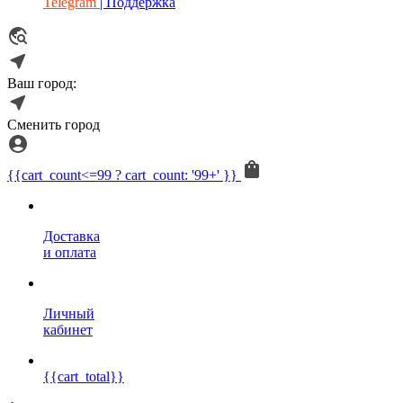
Telegram
| Поддержка
Ваш город:
Сменить город
{{cart_count<=99 ? cart_count: '99+' }}
Доставка
и оплата
Личный
кабинет
{{cart_total}}