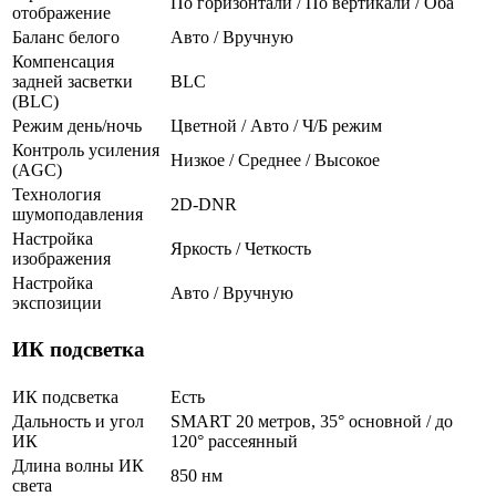
По горизонтали / По вертикали / Оба
отображение
Баланс белого
Авто / Вручную
Компенсация
задней засветки
BLC
(BLC)
Режим день/ночь
Цветной / Авто / Ч/Б режим
Контроль усиления
Низкое / Среднее / Высокое
(AGC)
Технология
2D-DNR
шумоподавления
Настройка
Яркость / Четкость
изображения
Настройка
Авто / Вручную
экспозиции
ИК подсветка
ИК подсветка
Есть
Дальность и угол
SMART 20 метров, 35° основной / до
ИК
120° рассеянный
Длина волны ИК
850 нм
света