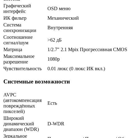
Графический
OSD меню
интерфейс
ИК фильтр
Механический
Система
Внутренняя
синхронизации
Соотношение
>62 дБ
сигнал/шум
Матрица
1/2.7" 2.1 Mpix Прогрессивная CMOS
Максимальное
1080p
разрешение
Чувствительность
0.01 люкс (0 люкс ИК вкл.)
Системные возможности
AVPC
(автокомпенсация
Есть
повреждённых
пикселей)
Широкий
динамический
D-WDR
диапазон (WDR)
Зеркальное