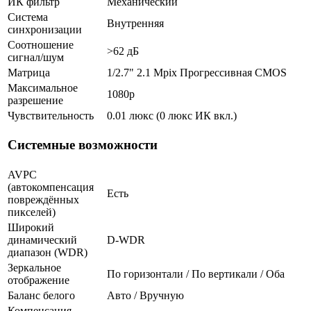
ИК фильтр
Механический
Система
Внутренняя
синхронизации
Соотношение
>62 дБ
сигнал/шум
Матрица
1/2.7" 2.1 Mpix Прогрессивная CMOS
Максимальное
1080p
разрешение
Чувствительность
0.01 люкс (0 люкс ИК вкл.)
Системные возможности
AVPC
(автокомпенсация
Есть
повреждённых
пикселей)
Широкий
динамический
D-WDR
диапазон (WDR)
Зеркальное
По горизонтали / По вертикали / Оба
отображение
Баланс белого
Авто / Вручную
Компенсация