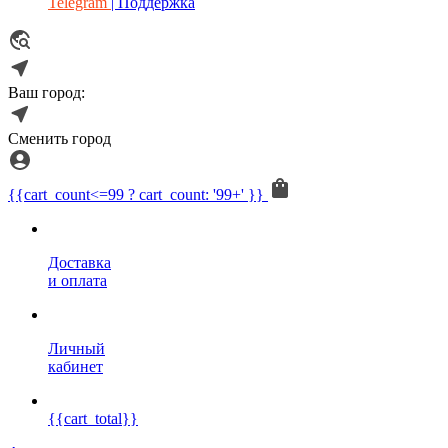
Telegram
| Поддержка
Ваш город:
Сменить город
{{cart_count<=99 ? cart_count: '99+' }}
Доставка
и оплата
Личный
кабинет
{{cart_total}}