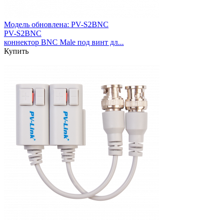
Модель обновлена:
PV-S2BNC
PV-S2BNC
коннектор BNC Male под винт дл...
Купить