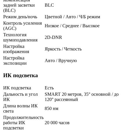
задней засветки
BLC
(BLC)
Режим день/ночь
Цветной / Авто / Ч/Б режим
Контроль усиления
Низкое / Среднее / Высокое
(AGC)
Технология
2D-DNR
шумоподавления
Настройка
Яркость / Четкость
изображения
Настройка
Авто / Вручную
экспозиции
ИК подсветка
ИК подсветка
Есть
Дальность и угол
SMART 20 метров, 35° основной / до
ИК
120° рассеянный
Длина волны ИК
850 нм
света
Продолжительность
работы ИК
20 000 часов
подсветки