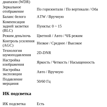
диапазон (WDR)
Зеркальное
По горизонтали / По вертикали / Оба
отображение
Баланс белого
АTW / Вручную
Компенсация
задней засветки
Пункты: 0 ~ 15
(BLC)
Режим день/ночь
Цветной / Авто / Ч/Б режим
Контроль усиления
Низкое / Среднее / Высокое
(AGC)
Технология
2D-DNR
шумоподавления
Настройка
Яркость / Четкость / Насыщенность
изображения
Настройка
Авто / Вручную
экспозиции
Подавление
50/60 Гц
мерцания
ИК подсветка
ИК подсветка
Есть