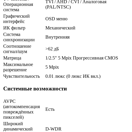
TVI / AHD / CVI / Аналоговая
Операционная
(PAL/NTSC)
система
Графический
OSD меню
интерфейс
ИК фильтр
Механический
Система
Внутренняя
синхронизации
Соотношение
>62 дБ
сигнал/шум
Матрица
1/2.5" 5 Mpix Прогрессивная CMOS
Максимальное
5 Mpix
разрешение
Чувствительность
0.01 люкс (0 люкс ИК вкл.)
Системные возможности
AVPC
(автокомпенсация
Есть
повреждённых
пикселей)
Широкий
динамический
D-WDR