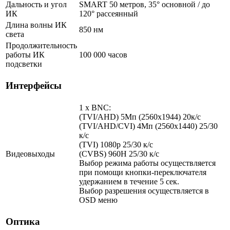
Дальность и угол
SMART 50 метров, 35° основной / до
ИК
120° рассеянный
Длина волны ИК
850 нм
света
Продолжительность
работы ИК
100 000 часов
подсветки
Интерфейсы
1 x BNC:
(TVI/AHD) 5Мп (2560x1944) 20к/с
(TVI/AHD/CVI) 4Мп (2560x1440) 25/30
к/с
(TVI) 1080p 25/30 к/с
Видеовыходы
(CVBS) 960H 25/30 к/с
Выбор режима работы осуществляется
при помощи кнопки-переключателя
удержанием в течение 5 сек.
Выбор разрешения осуществляется в
OSD меню
Оптика