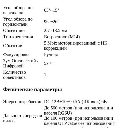
Угол обзора по
63°~15°
вертикали
Угол обзора по
96°~26°
горизонтали
Объективы
2.7~13.5 мм
Тип крепления
Встроенное (М14)
5 Mpix моторизированный c ИК
Объектив
коррекцией
Фокусировка
Ручная
Зум Оптический /
5х / -
Цифровой
Количество
1
объективов
Физические параметры
Энергопотребление
DC 12В±10% 0.5А (ИК вкл.) 6Вт
До 500 метров (при использовании
кабеля RG6U)
Дальность передачи
До 100 метров (при использовании
видео
кабеля UTP cat5e без использования