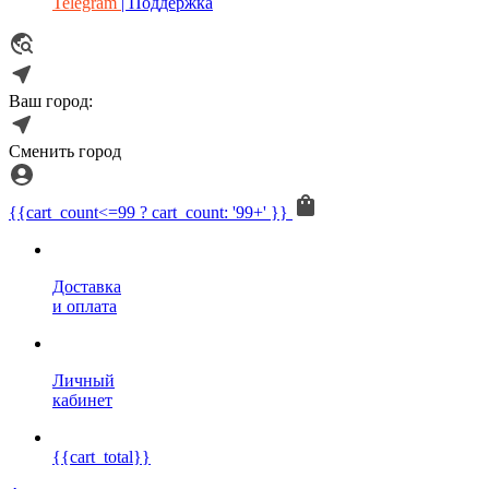
Telegram
| Поддержка
Ваш город:
Сменить город
{{cart_count<=99 ? cart_count: '99+' }}
Доставка
и оплата
Личный
кабинет
{{cart_total}}