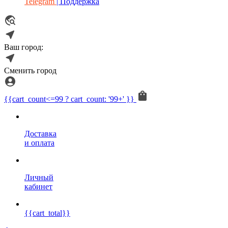
Telegram
| Поддержка
Ваш город:
Сменить город
{{cart_count<=99 ? cart_count: '99+' }}
Доставка
и оплата
Личный
кабинет
{{cart_total}}