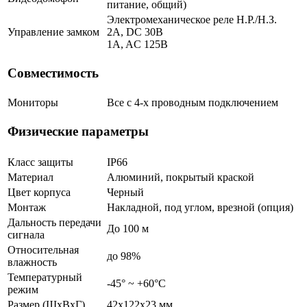
питание, общий)
Электромеханическое реле Н.Р./Н.З.
Управление замком
2A, DC 30В
1A, AC 125В
Совместимость
Мониторы
Все с 4-х проводным подключением
Физические параметры
Класс защиты
IP66
Материал
Алюминий, покрытый краской
Цвет корпуса
Черный
Монтаж
Накладной, под углом, врезной (опция)
Дальность передачи
До 100 м
сигнала
Относительная
до 98%
влажность
Температурный
-45° ~ +60°С
режим
Размер (ШxВxГ)
42x122x23 мм