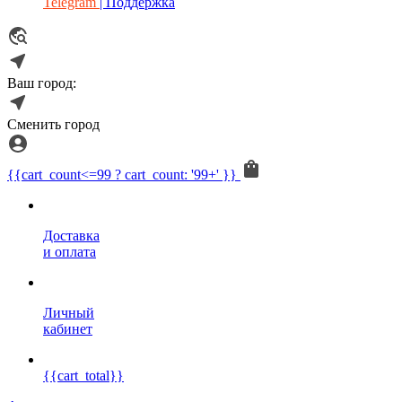
Telegram
| Поддержка
Ваш город:
Сменить город
{{cart_count<=99 ? cart_count: '99+' }}
Доставка
и оплата
Личный
кабинет
{{cart_total}}