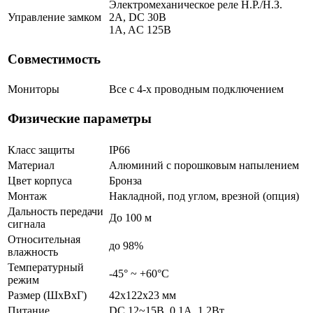
Электромеханическое реле Н.Р./Н.З.
Управление замком
2A, DC 30В
1A, AC 125В
Совместимость
Мониторы
Все с 4-х проводным подключением
Физические параметры
Класс защиты
IP66
Материал
Алюминий с порошковым напылением
Цвет корпуса
Бронза
Монтаж
Накладной, под углом, врезной (опция)
Дальность передачи
До 100 м
сигнала
Относительная
до 98%
влажность
Температурный
-45° ~ +60°С
режим
Размер (ШxВxГ)
42x122x23 мм
Питание
DC 12~15В, 0.1А, 1.2Вт