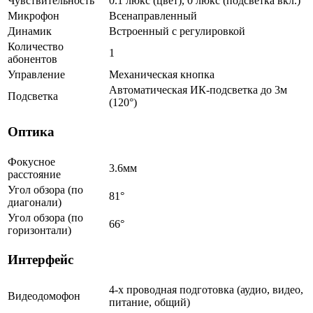
Чувствительность
0.1 люкс (цвет), 0 люкс (подсветка вкл.)
Микрофон
Всенаправленный
Динамик
Встроенный с регулировкой
Количество
1
абонентов
Управление
Механическая кнопка
Автоматическая ИК-подсветка до 3м
Подсветка
(120°)
Оптика
Фокусное
3.6мм
расстояние
Угол обзора (по
81°
диагонали)
Угол обзора (по
66°
горизонтали)
Интерфейс
4-х проводная подготовка (аудио, видео,
Видеодомофон
питание, общий)