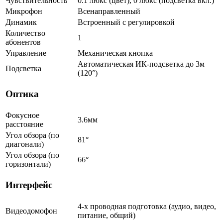
Чувствительность
0.1 люкс (цвет), 0 люкс (подсветка вкл.)
Микрофон
Всенаправленный
Динамик
Встроенный с регулировкой
Количество
1
абонентов
Управление
Механическая кнопка
Автоматическая ИК-подсветка до 3м
Подсветка
(120°)
Оптика
Фокусное
3.6мм
расстояние
Угол обзора (по
81°
диагонали)
Угол обзора (по
66°
горизонтали)
Интерфейс
4-х проводная подготовка (аудио, видео,
Видеодомофон
питание, общий)