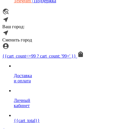
Telegram
| Поддержка
Ваш город:
Сменить город
{{cart_count<=99 ? cart_count: '99+' }}
Доставка
и оплата
Личный
кабинет
{{cart_total}}