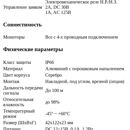
Электромеханическое реле Н.Р./Н.З.
Управление замком
2A, DC 30В
1A, AC 125В
Совместимость
Мониторы
Все с 4-х проводным подключением
Физические параметры
Класс защиты
IP66
Материал
Алюминий с порошковым напылением
Цвет корпуса
Серебро
Монтаж
Накладной, под углом, врезной (опция)
Дальность передачи
До 100 м
сигнала
Относительная
до 98%
влажность
Температурный
-45° ~ +60°С
режим
Размер (ШxВxГ)
42x122x23 мм
Питание
DC 12~15В, 0.1А, 1.2Вт