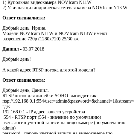
1) Купольная видеокамера NOVIcam N11W
2) Уличная цилиндрическая сетевая камера NOVIcam N13 W
Ответ специалиста:
Добрый день, Ирина.
Модели NOVIcam N11W и NOVIcam N13W имеют
разрешение 720p (1280x720) 25/30 к/с
Даниил
-
03.07.2018
Добрый день!
А какой адрес RTSP потока для этой модели?
Ответ специалиста:
Добрый день, Даниил.
RTSP поток для линейки SOHO выглядит так:
rtsp://192.168.0.1:554/user=admin&password=&channel=1&stream=
где:
192.168.0.1 - IP адрес вашего устройства
:554 - RTSP порт (554 - значение по умолчанию)
user - логин учетной записи на видеокамере (по умолчанию
admin)
password - пароль учетной записи на видеокамере (по