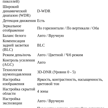
пикселей)
Широкий
динамический
D-WDR
диапазон (WDR)
Детекция движения
Есть
Зеркальное
По горизонтали / По вертикали / Оба
отображение
Баланс белого
Авто / Вручную
Компенсация
задней засветки
BLC
(BLC)
Режим день/ночь
Авто / Цветной / Ч/б режим
Контроль усиления
Авто
(AGC)
Технология
3D-DNR (Уровни 0 - 5)
шумоподавления
Настройка
Яркость, контрастность, насыщенность,
изображения
цветовой тон
Настройка скрытой
4 зоны
области
Настройка
Авто / Вручную
экспозиции