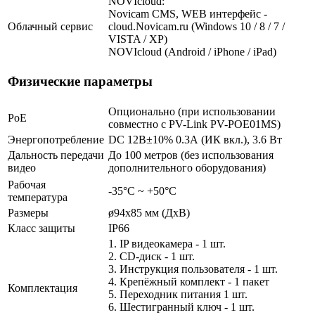
NOVIcloud:
Novicam CMS, WEB интерфейс -
Облачный сервис
cloud.Novicam.ru (Windows 10 / 8 / 7 /
VISTA / XP)
NOVIcloud (Android / iPhone / iPad)
Физические параметры
Опционально (при использовании
PoE
совместно с PV-Link PV-POE01MS)
Энергопотребление
DC 12В±10% 0.3А (ИК вкл.), 3.6 Вт
Дальность передачи
До 100 метров (без использования
видео
дополнительного оборудования)
Рабочая
-35°С ~ +50°С
температура
Размеры
ø94x85 мм (ДхВ)
Класс защиты
IP66
1. IP видеокамера - 1 шт.
2. СD-диск - 1 шт.
3. Инструкция пользователя - 1 шт.
4. Крепёжный комплект - 1 пакет
Комплектация
5. Переходник питания 1 шт.
6. Шестигранный ключ - 1 шт.