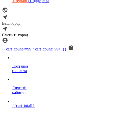
Telegram
| Поддержка
Ваш город:
Сменить город
{{cart_count<=99 ? cart_count: '99+' }}
Доставка
и оплата
Личный
кабинет
{{cart_total}}