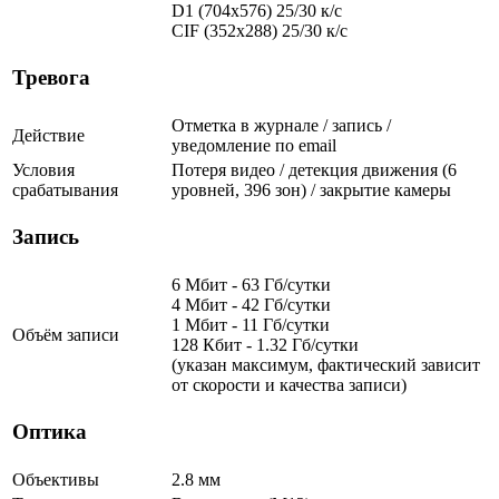
D1 (704x576) 25/30 к/с
CIF (352x288) 25/30 к/с
Тревога
Отметка в журнале / запись /
Действие
уведомление по email
Условия
Потеря видео / детекция движения (6
срабатывания
уровней, 396 зон) / закрытие камеры
Запись
6 Мбит - 63 Гб/сутки
4 Мбит - 42 Гб/сутки
1 Мбит - 11 Гб/сутки
Объём записи
128 Кбит - 1.32 Гб/сутки
(указан максимум, фактический зависит
от скорости и качества записи)
Оптика
Объективы
2.8 мм