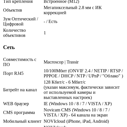
Тип крепления
Встроенное (М12)
Мегапиксельный 2.8 мм c ИК
Объектив
коррекцией
Зум Оптический /
- / Есть
Цифровой
Количество
1
объективов
Сеть
Совместимость с
Macroscop | Trassir
ПО
10/100Мбит (ONVIF 2.4 / NETIP / RTSP /
Порт RJ45
PPPOE / DHCP / NTP / UPnP / "Облако" )
128 Кбит/с - 6 Мбит/с
(указан максимум, фактически зависит
Битрейт на канал
от используемой камеры и
выставленных настроек)
WEB браузер
IE (Windows 10 / 8 / 7 / VISTA / XP)
Novicam CMS (Windows 10 / 8 / 7 /
CMS программа
VISTA / XP) - 64 канала на экран
Мобильный клиент
NOVIcloud (iPhone, iPad, Android)