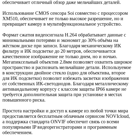
обеспечивает отличный обзор даже мельчайших деталей.
Использование CMOS сенсора Soi совместно с процессором
XM510, обеспечивает не только высокое разрешение, но и
превращает камеру в мультифункциональное устройство.
Формат сжатия видеосигнала H.264 обрабатывает данные с
минимальными потерями и экономит до 30% объёма на
жёстком диске при записи. Благодаря механическому ИК
фильтру и ИК подсветке до 20 метров, обеспечивается
качественное изображение не только днем, но и ночью.
Мегапиксельный объектив 2.8мм позволяет охватить широкое
пространство и распознать мельчайшие детали. Используемое
в конструкции двойное стекло (одно для объектива, второе
для ИК подсветки) позволит избежать засветки изображения
от собственных ИК-светодиодов. Благодаря металлическому
антивандальному корпусу с классом защиты IP66 камере не
требуется дополнительная защита при установке в местах
повышенного риска.
Простота настройки и доступ к камере из любой точки мира
предоставляется бесплатным облачным сервисом NOVIcloud,
а поддержка стандарта ONVIF обеспечит связь со всеми
популярными IP видеорегистраторами и программным
обеспечением.