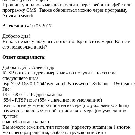
Прошивку и пароль можно изменить через веб интерфейс или
программу CMS. Также обновиться можно через программу
Novicam search
Александр
-
10.05.2017
Доброго дня!
Ни как не могу получить поток по rtsp от это камеры. Есть ли
его поддержка в ней?
Ответ специалиста:
Добрый день, Александр.
RTSP поток с видеокамеры можно получить по ссылке
следующего вида:
rtsp://192.168.0.1:554/user=admin&password=&channel=1&stream=
Где:
192.168.0.1 - IP адрес камеры
:554 - RTSP порт (554 - значение по умолчанию)
user - логин учетной записи на камере (по умолчанию admin)
password - пароль учетной записи на камере (по умолчанию
пустой)
channel - номер канала
Вы можете заменить тип потока (параметр stream) на 1 (поток
меньшего разрешения, слабее нагружающий сеть)