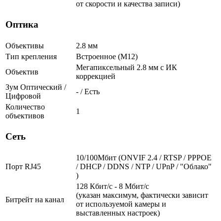
от скорости и качества записи)
Оптика
Объективы
2.8 мм
Тип крепления
Встроенное (М12)
Мегапиксельный 2.8 мм c ИК
Объектив
коррекцией
Зум Оптический /
- / Есть
Цифровой
Количество
1
объективов
Сеть
10/100Мбит (ONVIF 2.4 / RTSP / PPPOE
Порт RJ45
/ DHCP / DDNS / NTP / UPnP / "Облако"
)
128 Кбит/с - 8 Мбит/с
(указан максимум, фактически зависит
Битрейт на канал
от используемой камеры и
выставленных настроек)