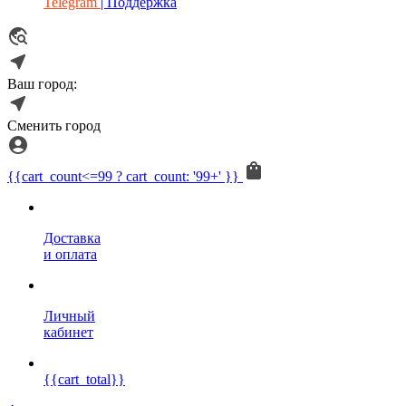
Telegram
| Поддержка
Ваш город:
Сменить город
{{cart_count<=99 ? cart_count: '99+' }}
Доставка
и оплата
Личный
кабинет
{{cart_total}}