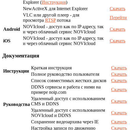
Explorer (
Инструкция
)
NewActiveX для Internet Explorer
Скачать
VLC или другой плеер - для
Перейти
просмотра
RTSP
потока
NOVIcloud - доступ как по IP адресу, так
Android
Скачать
и через облачный сервис NOVIcloud
NOVIcloud - доступ как по IP адресу, так
iOS
Скачать
и через облачный сервис NOVIcloud
Документация
Краткая инструкция
Скачать
Инструкции
Полное руководство пользователя
Скачать
Список совместимых жестких дисков
Скачать
DDNS сервисы и работа с ними на
Скачать
примере noip.com
Удаленный доступ с использованием
Скачать
CMS и DDNS
Руководства
Удаленный доступ с использованием
Скачать
NOVIcloud и DDNS
Сохранение видеоархива через IE
Скачать
Настройка записи по движению
Скачать