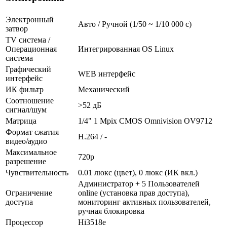
Электронный
Авто / Ручной (1/50 ~ 1/10 000 с)
затвор
TV система /
Операционная
Интегрированная OS Linux
система
Графический
WEB интерфейс
интерфейс
ИК фильтр
Механический
Соотношение
>52 дБ
сигнал/шум
Матрица
1/4" 1 Mpix CMOS Omnivision OV9712
Формат сжатия
H.264 / -
видео/аудио
Максимальное
720p
разрешение
Чувствительность
0.01 люкс (цвет), 0 люкс (ИК вкл.)
Администратор + 5 Пользователей
Ограничение
online (установка прав доступа),
доступа
мониторинг активных пользователей,
ручная блокировка
Процессор
Hi3518e