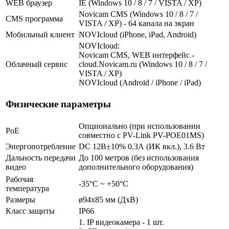
WEB браузер
IE (Windows 10 / 8 / 7 / VISTA / XP)
Novicam CMS (Windows 10 / 8 / 7 /
CMS программа
VISTA / XP) - 64 канала на экран
Мобильный клиент
NOVIcloud (iPhone, iPad, Android)
NOVIcloud:
Novicam CMS, WEB интерфейс -
Облачный сервис
cloud.Novicam.ru (Windows 10 / 8 / 7 /
VISTA / XP)
NOVIcloud (Android / iPhone / iPad)
Физические параметры
Опционально (при использовании
PoE
совместно с PV-Link PV-POE01MS)
Энергопотребление
DC 12В±10% 0.3А (ИК вкл.), 3.6 Вт
Дальность передачи
До 100 метров (без использования
видео
дополнительного оборудования)
Рабочая
-35°С ~ +50°С
температура
Размеры
ø94x85 мм (ДхВ)
Класс защиты
IP66
1. IP видеокамера - 1 шт.