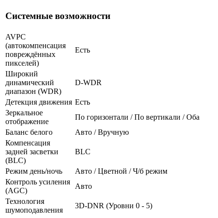
Системные возможности
AVPC
(автокомпенсация
Есть
повреждённых
пикселей)
Широкий
динамический
D-WDR
диапазон (WDR)
Детекция движения
Есть
Зеркальное
По горизонтали / По вертикали / Оба
отображение
Баланс белого
Авто / Вручную
Компенсация
задней засветки
BLC
(BLC)
Режим день/ночь
Авто / Цветной / Ч/б режим
Контроль усиления
Авто
(AGC)
Технология
3D-DNR (Уровни 0 - 5)
шумоподавления