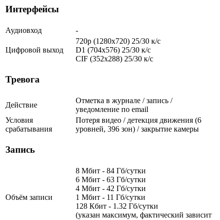
Интерфейсы
Аудиовход
-
720p (1280x720) 25/30 к/с
Цифровой выход
D1 (704x576) 25/30 к/с
CIF (352x288) 25/30 к/с
Тревога
Отметка в журнале / запись /
Действие
уведомление по email
Условия
Потеря видео / детекция движения (6
срабатывания
уровней, 396 зон) / закрытие камеры
Запись
8 Мбит - 84 Гб/сутки
6 Мбит - 63 Гб/сутки
4 Мбит - 42 Гб/сутки
Объём записи
1 Мбит - 11 Гб/сутки
128 Кбит - 1.32 Гб/сутки
(указан максимум, фактический зависит