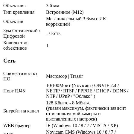
Объективы
3.6 мм
Тип крепления
Встроенное (М12)
Мегапиксельный 3.6мм с ИК
Объектив
коррекцией
Зум Оптический /
- / Есть
Цифровой
Количество
1
объективов
Сеть
Совместимость с
Macroscop | Trassir
ПО
10/100Мбит (Novicam / ONVIF 2.4 /
Порт RJ45
NETIP / RTSP / PPPOE / DHCP / DDNS /
NTP / UPnP / "Облако" )
128 Кбит/с - 8 Мбит/с
(указан максимум, фактически зависит
Битрейт на канал
от используемой камеры и
выставленных настроек)
WEB браузер
IE (Windows 10 / 8 / 7 / VISTA / XP)
Novicam CMS (Windows 10 / 8 / 7 /