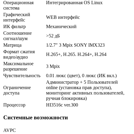
Операционная
Интегрированная OS Linux
система
Графический
WEB интерфейс
интерфейс
ИК фильтр
Механический
Соотношение
>52 дБ
сигнал/шум
Матрица
1/2.7" 3 Mpix SONY IMX323
Формат сжатия
H.265+, H.265. H.264+, H.264
видео/аудио
Максимальное
3 Mpix
разрешение
Чувствительность
0.01 люкс (цвет), 0 люкс (ИК вкл.)
Администратор + 5 Пользователей
Ограничение
online (установка прав доступа),
доступа
мониторинг активных пользователей,
ручная блокировка)
Процессор
HI3516c ver.300
Системные возможности
AVPC