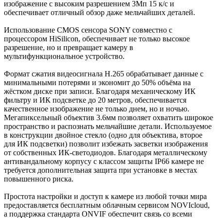
изображение с высоким разрешением 3Мп 15 к/с и
обеспечивает отличный обзор даже мельчайших деталей.
Использование CMOS сенсора SONY совместно с
процессором HiSilicon, обеспечивает не только высокое
разрешение, но и превращает камеру в
мультифункциональное устройство.
Формат сжатия видеосигнала H.265 обрабатывает данные с
минимальными потерями и экономит до 50% объёма на
жёстком диске при записи. Благодаря механическому ИК
фильтру и ИК подсветке до 20 метров, обеспечивается
качественное изображение не только днем, но и ночью.
Мегапиксельный объектив 3.6мм позволяет охватить широкое
пространство и распознать мельчайшие детали. Используемое
в конструкции двойное стекло (одно для объектива, второе
для ИК подсветки) позволит избежать засветки изображения
от собственных ИК-светодиодов. Благодаря металлическому
антивандальному корпусу с классом защиты IP66 камере не
требуется дополнительная защита при установке в местах
повышенного риска.
Простота настройки и доступ к камере из любой точки мира
предоставляется бесплатным облачным сервисом NOVIcloud,
а поддержка стандарта ONVIF обеспечит связь со всеми