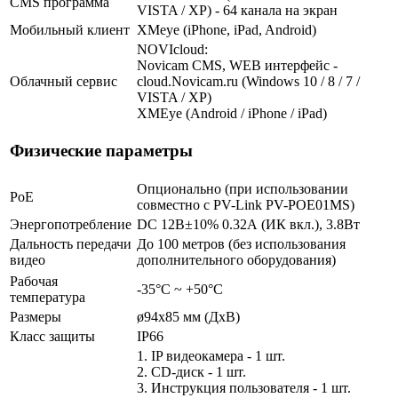
CMS программа
VISTA / XP) - 64 канала на экран
Мобильный клиент
XMeye (iPhone, iPad, Android)
NOVIcloud:
Novicam CMS, WEB интерфейс -
Облачный сервис
cloud.Novicam.ru (Windows 10 / 8 / 7 /
VISTA / XP)
XMEye (Android / iPhone / iPad)
Физические параметры
Опционально (при использовании
PoE
совместно с PV-Link PV-POE01MS)
Энергопотребление
DC 12В±10% 0.32А (ИК вкл.), 3.8Вт
Дальность передачи
До 100 метров (без использования
видео
дополнительного оборудования)
Рабочая
-35°С ~ +50°С
температура
Размеры
ø94x85 мм (ДхВ)
Класс защиты
IP66
1. IP видеокамера - 1 шт.
2. СD-диск - 1 шт.
3. Инструкция пользователя - 1 шт.