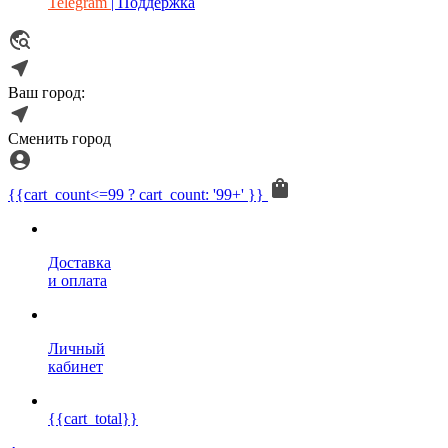
Telegram
| Поддержка
Ваш город:
Сменить город
{{cart_count<=99 ? cart_count: '99+' }}
Доставка
и оплата
Личный
кабинет
{{cart_total}}