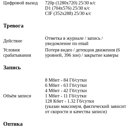
Цифровой выход
720p (1280x720) 25/30 к/с
D1 (704x576) 25/30 к/с
CIF (352x288) 25/30 к/с
Тревога
Отметка в журнале / запись /
Действие
уведомление по email
Условия
Потеря видео / детекция движения (6
срабатывания
уровней, 396 зон) / закрытие камеры
Запись
8 Мбит - 84 Гб/сутки
6 Мбит - 63 Гб/сутки
4 Мбит - 42 Гб/сутки
Объём записи
1 Мбит - 11 Гб/сутки
128 Кбит - 1.32 Гб/сутки
(указан максимум, фактический зависит
от скорости и качества записи)
Оптика