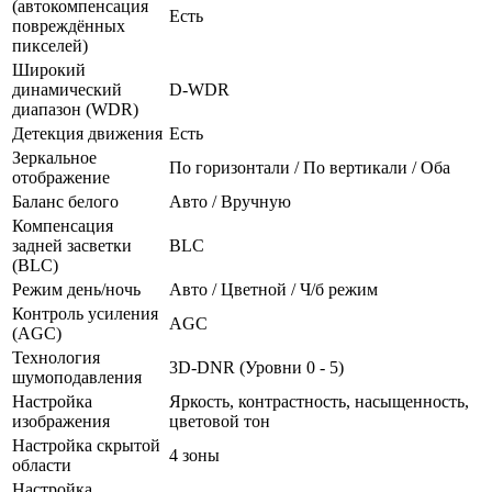
(автокомпенсация
Есть
повреждённых
пикселей)
Широкий
динамический
D-WDR
диапазон (WDR)
Детекция движения
Есть
Зеркальное
По горизонтали / По вертикали / Оба
отображение
Баланс белого
Авто / Вручную
Компенсация
задней засветки
BLC
(BLC)
Режим день/ночь
Авто / Цветной / Ч/б режим
Контроль усиления
AGC
(AGC)
Технология
3D-DNR (Уровни 0 - 5)
шумоподавления
Настройка
Яркость, контрастность, насыщенность,
изображения
цветовой тон
Настройка скрытой
4 зоны
области
Настройка