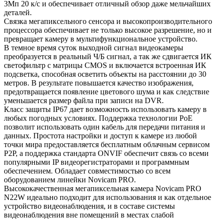
3Мп 20 к/с и обеспечивает отличный обзор даже мельчайших
деталей.
Связка мегапиксельного сенсора и высокопроизводительного
процессора обеспечивает не только высокое разрешение, но и
превращает камеру в мультифункциональное устройство.
В темное время суток выходной сигнал видеокамеры
преобразуется в реальный Ч/Б сигнал, а так же сдвигается ИК
светофильтр с матрицы CMOS и включается встроенная ИК
подсветка, способная осветить объекты на расстоянии до 30
метров. В результате повышается качество изображения,
предотвращается появление цветового шума и как следствие
уменьшается размер файла при записи на DVR.
Класс защиты IP67 дает возможность использовать камеру в
любых погодных условиях. Поддержка технологии РоЕ
позволит использовать один кабель для передачи питания и
данных. Простота настройки и доступ к камере из любой
точки мира предоставляется бесплатным облачным сервисом
P2P, а поддержка стандарта ONVIF обеспечит связь со всеми
популярными IP видеорегистраторами и программным
обеспечением. Обладает совместимостью со всем
оборудованием линейки Novicam PRO.
Высококачественная мегапиксельная камера Novicam PRO
N22W идеально подходит для использования и как отдельное
устройство видеонаблюдения, и в составе системы
видеонаблюдения вне помещений в местах слабой