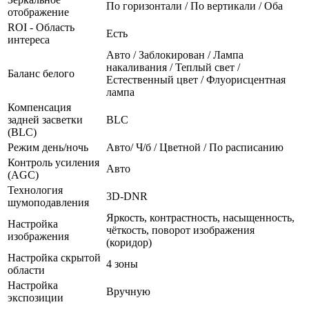
По горизонтали / По вертикали / Оба
отображение
ROI - Область
Есть
интереса
Авто / Заблокирован / Лампа
накаливания / Теплый свет /
Баланс белого
Естественный цвет / Флуорисцентная
лампа
Компенсация
задней засветки
BLC
(BLC)
Режим день/ночь
Авто/ Ч/б / Цветной / По расписанию
Контроль усиления
Авто
(AGC)
Технология
3D-DNR
шумоподавления
Яркость, контрастность, насыщенность,
Настройка
чёткость, поворот изображения
изображения
(коридор)
Настройка скрытой
4 зоны
области
Настройка
Вручную
экспозиции