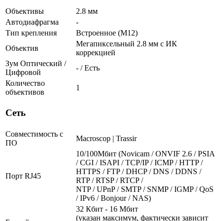
Объективы
2.8 мм
Автодиафрагма
-
Тип крепления
Встроенное (М12)
Мегапиксельный 2.8 мм c ИК
Объектив
коррекцией
Зум Оптический /
- / Есть
Цифровой
Количество
1
объективов
Сеть
Совместимость с
Macroscop | Trassir
ПО
10/100Мбит (Novicam / ONVIF 2.6 / PSIA
/ CGI / ISAPI / TCP/IP / ICMP / HTTP /
HTTPS / FTP / DHCP / DNS / DDNS /
Порт RJ45
RTP / RTSP / RTCP /
NTP / UPnP / SMTP / SNMP / IGMP / QoS
/ IPv6 / Bonjour / NAS)
32 Кбит - 16 Мбит
(указан максимум, фактически зависит