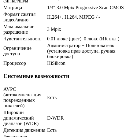
сигнал/шум
Матрица
1/3" 3.0 Mpix Progressive Scan CMOS
Формат сжатия
H.264+, H.264, MJPEG / -
видео/аудио
Максимальное
3 Mpix
разрешение
Чувствительность
0.01 люкс (цвет), 0 люкс (ИК вкл.)
Администратор + Пользователь
Ограничение
(установка прав доступа, ручная
доступа
блокировка)
Процессор
HiSilicon
Системные возможности
AVPC
(автокомпенсация
Есть
повреждённых
пикселей)
Широкий
динамический
D-WDR
диапазон (WDR)
Детекция движения
Есть
Зеркальное