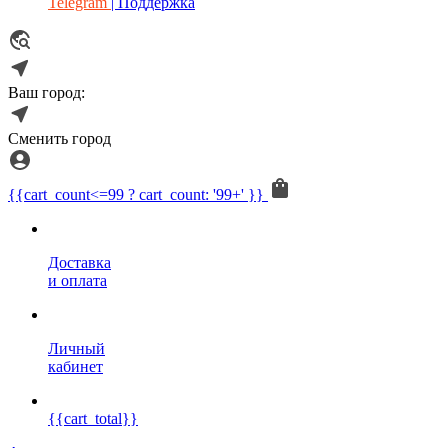
Telegram
| Поддержка
Ваш город:
Сменить город
{{cart_count<=99 ? cart_count: '99+' }}
Доставка
и оплата
Личный
кабинет
{{cart_total}}