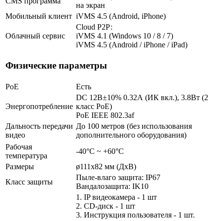
CMS программа
на экран
Мобильный клиент
iVMS 4.5 (Android, iPhone)
Cloud Р2Р:
Облачный сервис
iVMS 4.1 (Windows 10 / 8 / 7)
iVMS 4.5 (Android / iPhone / iPad)
Физические параметры
PoE
Есть
DC 12В±10% 0.32А (ИК вкл.), 3.8Вт (2
Энергопотребление
класс PoE)
PoE IEEE 802.3af
Дальность передачи
До 100 метров (без использования
видео
дополнительного оборудования)
Рабочая
-40°С ~ +60°С
температура
Размеры
ø111х82 мм (ДхВ)
Пыле-влаго защита: IP67
Класс защиты
Вандалозащита: IK10
1. IP видеокамера - 1 шт
2. СD-диск - 1 шт
3. Инструкция пользователя - 1 шт.