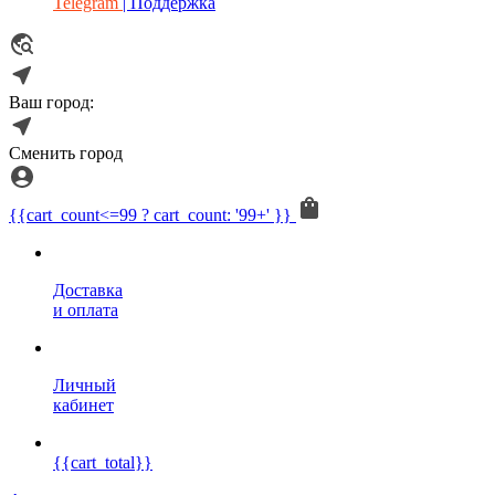
Telegram
| Поддержка
Ваш город:
Сменить город
{{cart_count<=99 ? cart_count: '99+' }}
Доставка
и оплата
Личный
кабинет
{{cart_total}}