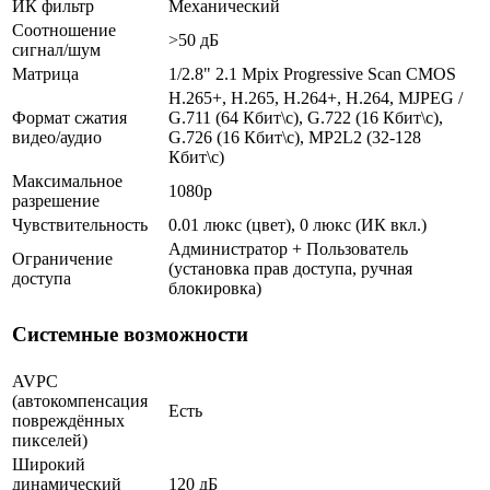
ИК фильтр
Механический
Соотношение
>50 дБ
сигнал/шум
Матрица
1/2.8" 2.1 Mpix Progressive Scan CMOS
H.265+, H.265, H.264+, H.264, MJPEG /
Формат сжатия
G.711 (64 Кбит\с), G.722 (16 Кбит\с),
видео/аудио
G.726 (16 Кбит\с), MP2L2 (32-128
Кбит\с)
Максимальное
1080p
разрешение
Чувствительность
0.01 люкс (цвет), 0 люкс (ИК вкл.)
Администратор + Пользователь
Ограничение
(установка прав доступа, ручная
доступа
блокировка)
Системные возможности
AVPC
(автокомпенсация
Есть
повреждённых
пикселей)
Широкий
динамический
120 дБ