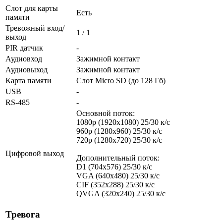
Слот для карты
Есть
памяти
Тревожный вход/
1 / 1
выход
PIR датчик
-
Аудиовход
Зажимной контакт
Аудиовыход
Зажимной контакт
Карта памяти
Слот Micro SD (до 128 Гб)
USB
-
RS-485
-
Основной поток:
1080p (1920x1080) 25/30 к/с
960p (1280х960) 25/30 к/с
720p (1280х720) 25/30 к/с
Цифровой выход
Дополнительный поток:
D1 (704x576) 25/30 к/с
VGA (640x480) 25/30 к/с
CIF (352x288) 25/30 к/с
QVGA (320x240) 25/30 к/с
Тревога