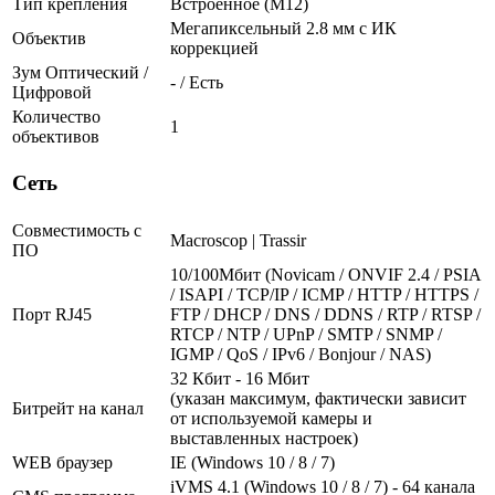
Тип крепления
Встроенное (М12)
Мегапиксельный 2.8 мм c ИК
Объектив
коррекцией
Зум Оптический /
- / Есть
Цифровой
Количество
1
объективов
Сеть
Совместимость с
Macroscop | Trassir
ПО
10/100Мбит (Novicam / ONVIF 2.4 / PSIA
/ ISAPI / TCP/IP / ICMP / HTTP / HTTPS /
Порт RJ45
FTP / DHCP / DNS / DDNS / RTP / RTSP /
RTCP / NTP / UPnP / SMTP / SNMP /
IGMP / QoS / IPv6 / Bonjour / NAS)
32 Кбит - 16 Мбит
(указан максимум, фактически зависит
Битрейт на канал
от используемой камеры и
выставленных настроек)
WEB браузер
IE (Windows 10 / 8 / 7)
iVMS 4.1 (Windows 10 / 8 / 7) - 64 канала