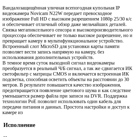
Вандалозащищённая уличная всепогодная купольная IP
видеокамера Novicam N22W передает превосходное
изображение Full HD с высоким разрешением 1080p 25/30 к/с
и обеспечивает отличный обзор даже мельчайших деталей.
Связка мегапиксельного сенсора и высокопроизводительного
процессора обеспечивает не только высокое разрешение, но и
превращает камеру в мультифункциональное устройство.
Встроенный слот MicroSD для установки карты памяти
позволяет вести запись напрямую на камеру, без
использования дополнительных устройств.
В темное время суток выходной сигнал видеокамеры
преобразуется в реальный Ч/Б сигнал, а так же сдвигается ИК
светофильтр с матрицы CMOS и включается встроенная ИК
подсветка, способная осветить объекты на расстоянии до 30
метров. В результате повышается качество изображения,
предотвращается появление цветового шума и как следствие
уменьшается размер файла при записи на DVR. Поддержка
технологии РоЕ позволит использовать один кабель для
передачи питания и данных. Простота настройки и доступ к
камере из
Исполнение