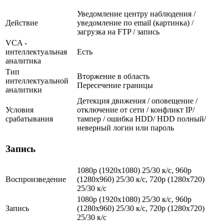
Уведомление центру наблюдения /
Действие
уведомление по email (картинка) /
загрузка на FTP / запись
VCA -
интеллектуальная
Есть
аналитика
Тип
Вторжение в область
интеллектуальной
Пересечение границы
аналитики
Детекция движения / оповещение /
Условия
отключение от сети / конфликт IP/
срабатывания
тампер / ошибка HDD/ HDD полный/
неверный логин или пароль
Запись
1080p (1920x1080) 25/30 к/с, 960p
Воспроизведение
(1280х960) 25/30 к/с, 720p (1280х720)
25/30 к/с
1080p (1920x1080) 25/30 к/с, 960p
Запись
(1280х960) 25/30 к/с, 720p (1280х720)
25/30 к/с