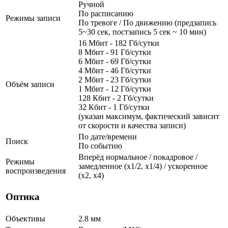
Ручной
По расписанию
Режимы записи
По тревоге / По движению (предзапись
5~30 сек, постзапись 5 сек ~ 10 мин)
16 Мбит - 182 Гб/сутки
8 Мбит - 91 Гб/сутки
6 Мбит - 69 Гб/сутки
4 Мбит - 46 Гб/сутки
2 Мбит - 23 Гб/сутки
Объём записи
1 Мбит - 12 Гб/сутки
128 Кбит - 2 Гб/сутки
32 Кбит - 1 Гб/сутки
(указан максимум, фактический зависит
от скорости и качества записи)
По дате/времени
Поиск
По событию
Вперёд нормальное / покадровое /
Режимы
замедленное (х1/2, х1/4) / ускоренное
воспроизведения
(х2, х4)
Оптика
Объективы
2.8 мм