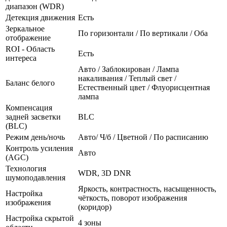
диапазон (WDR)
Детекция движения
Есть
Зеркальное
По горизонтали / По вертикали / Оба
отображение
ROI - Область
Есть
интереса
Авто / Заблокирован / Лампа
накаливания / Теплый свет /
Баланс белого
Естественный цвет / Флуорисцентная
лампа
Компенсация
задней засветки
BLC
(BLC)
Режим день/ночь
Авто/ Ч/б / Цветной / По расписанию
Контроль усиления
Авто
(AGC)
Технология
WDR, 3D DNR
шумоподавления
Яркость, контрастность, насыщенность,
Настройка
чёткость, поворот изображения
изображения
(коридор)
Настройка скрытой
4 зоны