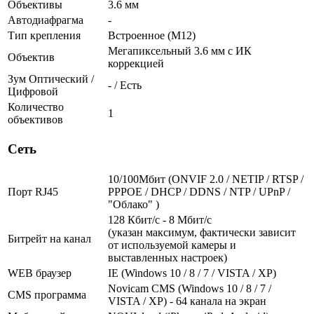
Объективы
3.6 мм
Автодиафрагма
-
Тип крепления
Встроенное (М12)
Мегапиксельный 3.6 мм c ИК
Объектив
коррекцией
Зум Оптический /
- / Есть
Цифровой
Количество
1
объективов
Сеть
10/100Мбит (ONVIF 2.0 / NETIP / RTSP /
Порт RJ45
PPPOE / DHCP / DDNS / NTP / UPnP /
"Облако" )
128 Кбит/с - 8 Мбит/с
(указан максимум, фактически зависит
Битрейт на канал
от используемой камеры и
выставленных настроек)
WEB браузер
IE (Windows 10 / 8 / 7 / VISTA / XP)
Novicam CMS (Windows 10 / 8 / 7 /
CMS программа
VISTA / XP) - 64 канала на экран