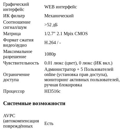
Графический
WEB интерфейс
интерфейс
ИК фильтр
Механический
Соотношение
>52 дБ
сигнал/шум
Матрица
1/2.7" 2.1 Mpix CMOS
Формат сжатия
H.264 / -
видео/аудио
Максимальное
1080p
разрешение
Чувствительность
0.01 люкс (цвет), 0 люкс (ИК вкл.)
Администратор + 5 Пользователей
Ограничение
online (установка прав доступа),
доступа
мониторинг активных пользователей,
ручная блокировка
Процессор
HI3516c
Системные возможности
AVPC
(автокомпенсация
Есть
повреждённых