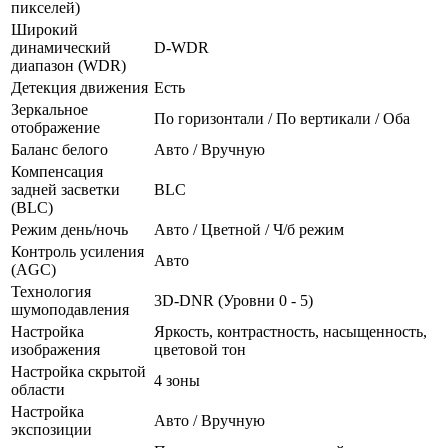
пикселей)
Широкий
динамический
D-WDR
диапазон (WDR)
Детекция движения
Есть
Зеркальное
По горизонтали / По вертикали / Оба
отображение
Баланс белого
Авто / Вручную
Компенсация
задней засветки
BLC
(BLC)
Режим день/ночь
Авто / Цветной / Ч/б режим
Контроль усиления
Авто
(AGC)
Технология
3D-DNR (Уровни 0 - 5)
шумоподавления
Настройка
Яркость, контрастность, насыщенность,
изображения
цветовой тон
Настройка скрытой
4 зоны
области
Настройка
Авто / Вручную
экспозиции