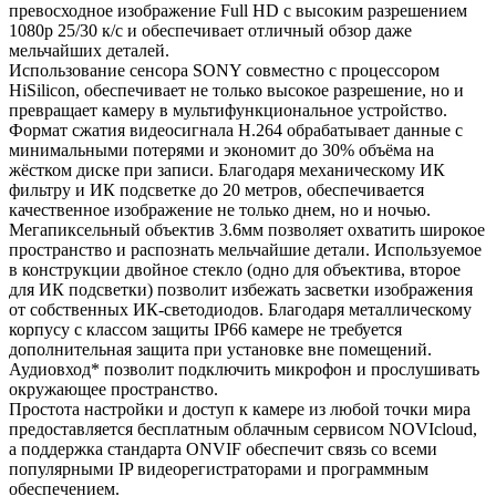
превосходное изображение Full HD с высоким разрешением
1080p 25/30 к/с и обеспечивает отличный обзор даже
мельчайших деталей.
Использование сенсора SONY совместно с процессором
HiSilicon, обеспечивает не только высокое разрешение, но и
превращает камеру в мультифункциональное устройство.
Формат сжатия видеосигнала H.264 обрабатывает данные с
минимальными потерями и экономит до 30% объёма на
жёстком диске при записи. Благодаря механическому ИК
фильтру и ИК подсветке до 20 метров, обеспечивается
качественное изображение не только днем, но и ночью.
Мегапиксельный объектив 3.6мм позволяет охватить широкое
пространство и распознать мельчайшие детали. Используемое
в конструкции двойное стекло (одно для объектива, второе
для ИК подсветки) позволит избежать засветки изображения
от собственных ИК-светодиодов. Благодаря металлическому
корпусу с классом защиты IP66 камере не требуется
дополнительная защита при установке вне помещений.
Аудиовход* позволит подключить микрофон и прослушивать
окружающее пространство.
Простота настройки и доступ к камере из любой точки мира
предоставляется бесплатным облачным сервисом NOVIcloud,
а поддержка стандарта ONVIF обеспечит связь со всеми
популярными IP видеорегистраторами и программным
обеспечением.