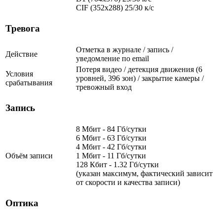
CIF (352x288) 25/30 к/с
Тревога
Отметка в журнале / запись /
Действие
уведомление по email
Потеря видео / детекция движения (6
Условия
уровней, 396 зон) / закрытие камеры /
срабатывания
тревожный вход
Запись
8 Мбит - 84 Гб/сутки
6 Мбит - 63 Гб/сутки
4 Мбит - 42 Гб/сутки
Объём записи
1 Мбит - 11 Гб/сутки
128 Кбит - 1.32 Гб/сутки
(указан максимум, фактический зависит
от скорости и качества записи)
Оптика