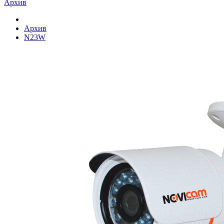
Архив
Архив
N23W