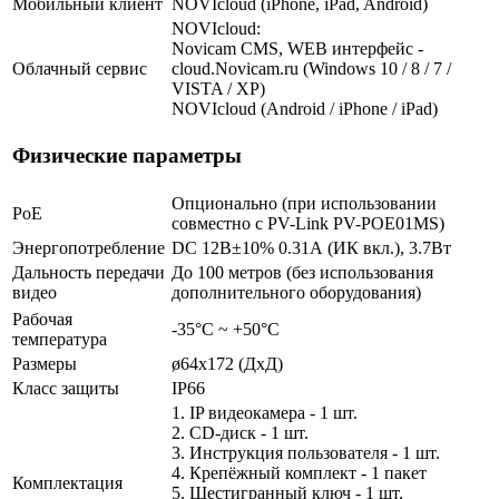
Мобильный клиент
NOVIcloud (iPhone, iPad, Android)
NOVIcloud:
Novicam CMS, WEB интерфейс -
Облачный сервис
cloud.Novicam.ru (Windows 10 / 8 / 7 /
VISTA / XP)
NOVIcloud (Android / iPhone / iPad)
Физические параметры
Опционально (при использовании
PoE
совместно с PV-Link PV-POE01MS)
Энергопотребление
DC 12В±10% 0.31А (ИК вкл.), 3.7Вт
Дальность передачи
До 100 метров (без использования
видео
дополнительного оборудования)
Рабочая
-35°С ~ +50°С
температура
Размеры
ø64х172 (ДхД)
Класс защиты
IP66
1. IP видеокамера - 1 шт.
2. СD-диск - 1 шт.
3. Инструкция пользователя - 1 шт.
4. Крепёжный комплект - 1 пакет
Комплектация
5. Шестигранный ключ - 1 шт.