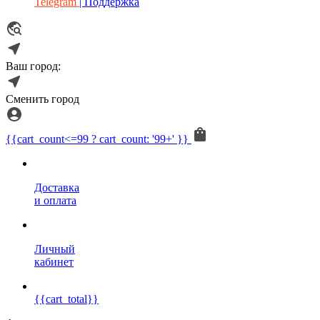
Telegram
| Поддержка
Ваш город:
Сменить город
{{cart_count<=99 ? cart_count: '99+' }}
Доставка
и оплата
Личный
кабинет
{{cart_total}}