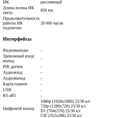
ИК
рассеянный
Длина волны ИК
850 нм
света
Продолжительность
работы ИК
20 000 часов
подсветки
Интерфейсы
Видеовыходы
-
Тревожный вход/
-
выход
PIR датчик
-
Аудиовход
-
Аудиовыход
-
Карта памяти
-
USB
-
RS-485
-
1080p (1920х1080) 25/30 к/с
720p (1280x720) 25/30 к/с
Цифровой выход
D1 (704x576) 25/30 к/с
CIF (352x288) 25/30 к/с