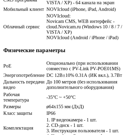
VISTA / XP) - 64 канала на экран
Мобильный клиент
NOVIcloud (iPhone, iPad, Android)
NOVIcloud:
Novicam CMS, WEB интерфейс -
Облачный сервис
cloud.Novicam.ru (Windows 10 / 8 / 7 /
VISTA / XP)
NOVIcloud (Android / iPhone / iPad)
Физические параметры
Опционально (при использовании
PoE
совместно с PV-Link PV-POE01MS)
Энергопотребление
DC 12В±10% 0.31А (ИК вкл.), 3.7Вт
Дальность передачи
До 100 метров (без использования
видео
дополнительного оборудования)
Рабочая
-35°С ~ +50°С
температура
Размеры
ø64х155 мм (ДхД)
Класс защиты
IP66
1. IP видеокамера - 1 шт.
2. СD-диск - 1 шт.
Комплектация
3. Инструкция пользователя - 1 шт.