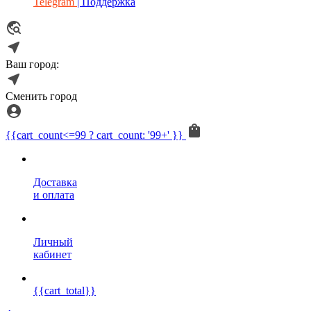
Telegram
| Поддержка
Ваш город:
Сменить город
{{cart_count<=99 ? cart_count: '99+' }}
Доставка
и оплата
Личный
кабинет
{{cart_total}}