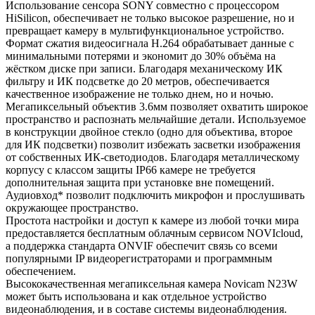
Использование сенсора SONY совместно с процессором
HiSilicon, обеспечивает не только высокое разрешение, но и
превращает камеру в мультифункциональное устройство.
Формат сжатия видеосигнала H.264 обрабатывает данные с
минимальными потерями и экономит до 30% объёма на
жёстком диске при записи. Благодаря механическому ИК
фильтру и ИК подсветке до 20 метров, обеспечивается
качественное изображение не только днем, но и ночью.
Мегапиксельный объектив 3.6мм позволяет охватить широкое
пространство и распознать мельчайшие детали. Используемое
в конструкции двойное стекло (одно для объектива, второе
для ИК подсветки) позволит избежать засветки изображения
от собственных ИК-светодиодов. Благодаря металлическому
корпусу с классом защиты IP66 камере не требуется
дополнительная защита при установке вне помещений.
Аудиовход* позволит подключить микрофон и прослушивать
окружающее пространство.
Простота настройки и доступ к камере из любой точки мира
предоставляется бесплатным облачным сервисом NOVIcloud,
а поддержка стандарта ONVIF обеспечит связь со всеми
популярными IP видеорегистраторами и программным
обеспечением.
Высококачественная мегапиксельная камера Novicam N23W
может быть использована и как отдельное устройство
видеонаблюдения, и в составе системы видеонаблюдения.