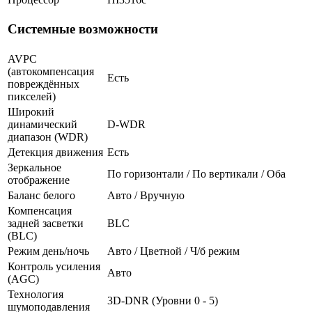
Системные возможности
AVPC
(автокомпенсация
Есть
повреждённых
пикселей)
Широкий
динамический
D-WDR
диапазон (WDR)
Детекция движения
Есть
Зеркальное
По горизонтали / По вертикали / Оба
отображение
Баланс белого
Авто / Вручную
Компенсация
задней засветки
BLC
(BLC)
Режим день/ночь
Авто / Цветной / Ч/б режим
Контроль усиления
Авто
(AGC)
Технология
3D-DNR (Уровни 0 - 5)
шумоподавления