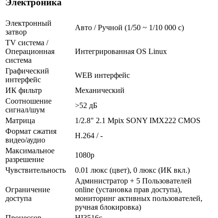
Электроника
Электронный
Авто / Ручной (1/50 ~ 1/10 000 с)
затвор
TV система /
Операционная
Интегрированная OS Linux
система
Графический
WEB интерфейс
интерфейс
ИК фильтр
Механический
Соотношение
>52 дБ
сигнал/шум
Матрица
1/2.8" 2.1 Mpix SONY IMX222 CMOS
Формат сжатия
H.264 / -
видео/аудио
Максимальное
1080p
разрешение
Чувствительность
0.01 люкс (цвет), 0 люкс (ИК вкл.)
Администратор + 5 Пользователей
Ограничение
online (установка прав доступа),
доступа
мониторинг активных пользователей,
ручная блокировка)
Процессор
HI3516c