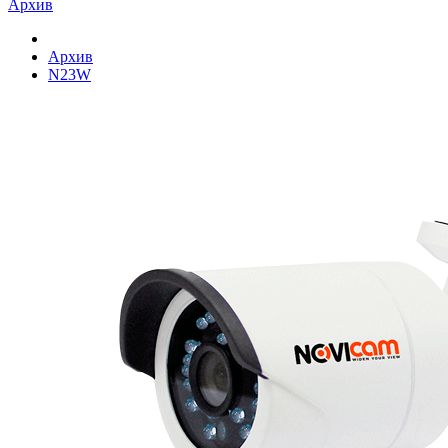
Архив
Архив
N23W