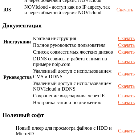
и через облачный сервис NOVIcloud
NOVIcloud - доступ как по IP адресу, так
iOS
Скачать
и через облачный сервис NOVIcloud
Документация
Краткая инструкция
Скачать
Инструкции
Полное руководство пользователя
Скачать
Список совместимых жестких дисков
Скачать
DDNS сервисы и работа с ними на
Скачать
примере noip.com
Удаленный доступ с использованием
Скачать
CMS и DDNS
Руководства
Удаленный доступ с использованием
Скачать
NOVIcloud и DDNS
Сохранение видеоархива через IE
Скачать
Настройка записи по движению
Скачать
Полезный софт
Новый плеер для просмотра файлов с HDD и
Скачать
MicroSD