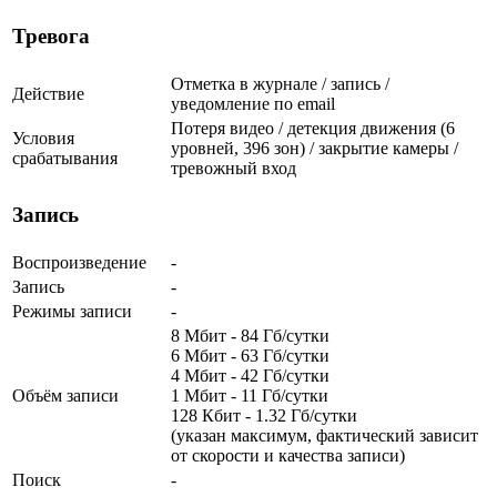
Тревога
Отметка в журнале / запись /
Действие
уведомление по email
Потеря видео / детекция движения (6
Условия
уровней, 396 зон) / закрытие камеры /
срабатывания
тревожный вход
Запись
Воспроизведение
-
Запись
-
Режимы записи
-
8 Мбит - 84 Гб/сутки
6 Мбит - 63 Гб/сутки
4 Мбит - 42 Гб/сутки
Объём записи
1 Мбит - 11 Гб/сутки
128 Кбит - 1.32 Гб/сутки
(указан максимум, фактический зависит
от скорости и качества записи)
Поиск
-