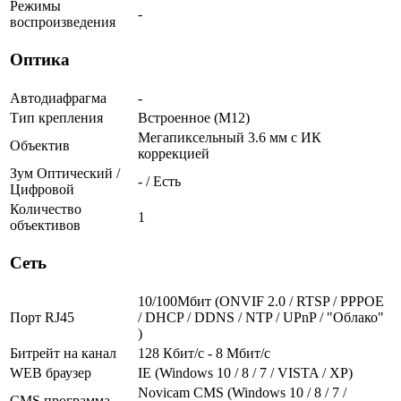
Режимы
-
воспроизведения
Оптика
Автодиафрагма
-
Тип крепления
Встроенное (М12)
Мегапиксельный 3.6 мм c ИК
Объектив
коррекцией
Зум Оптический /
- / Есть
Цифровой
Количество
1
объективов
Сеть
10/100Мбит (ONVIF 2.0 / RTSP / PPPOE
Порт RJ45
/ DHCP / DDNS / NTP / UPnP / "Облако"
)
Битрейт на канал
128 Кбит/с - 8 Мбит/с
WEB браузер
IE (Windows 10 / 8 / 7 / VISTA / XP)
Novicam CMS (Windows 10 / 8 / 7 /
CMS программа