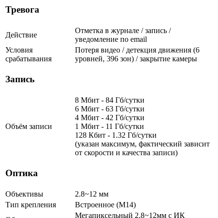
Тревога
Отметка в журнале / запись /
Действие
уведомление по email
Условия
Потеря видео / детекция движения (6
срабатывания
уровней, 396 зон) / закрытие камеры
Запись
8 Мбит - 84 Гб/сутки
6 Мбит - 63 Гб/сутки
4 Мбит - 42 Гб/сутки
Объём записи
1 Мбит - 11 Гб/сутки
128 Кбит - 1.32 Гб/сутки
(указан максимум, фактический зависит
от скорости и качества записи)
Оптика
Объективы
2.8~12 мм
Тип крепления
Встроенное (М14)
Мегапиксельный 2.8~12мм с ИК