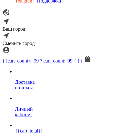
Telegram
| Поддержка
Ваш город:
Сменить город
{{cart_count<=99 ? cart_count: '99+' }}
Доставка
и оплата
Личный
кабинет
{{cart_total}}