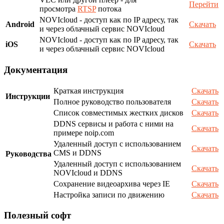
Перейти
просмотра
RTSP
потока
NOVIcloud - доступ как по IP адресу, так
Android
Скачать
и через облачный сервис NOVIcloud
NOVIcloud - доступ как по IP адресу, так
iOS
Скачать
и через облачный сервис NOVIcloud
Документация
Краткая инструкция
Скачать
Инструкции
Полное руководство пользователя
Скачать
Список совместимых жестких дисков
Скачать
DDNS сервисы и работа с ними на
Скачать
примере noip.com
Удаленный доступ с использованием
Скачать
CMS и DDNS
Руководства
Удаленный доступ с использованием
Скачать
NOVIcloud и DDNS
Сохранение видеоархива через IE
Скачать
Настройка записи по движению
Скачать
Полезный софт