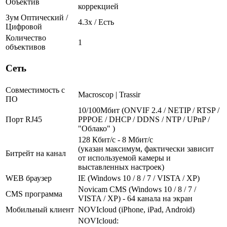
Объектив
коррекцией
Зум Оптический /
4.3х / Есть
Цифровой
Количество
1
объективов
Сеть
Совместимость с
Macroscop | Trassir
ПО
10/100Мбит (ONVIF 2.4 / NETIP / RTSP /
Порт RJ45
PPPOE / DHCP / DDNS / NTP / UPnP /
"Облако" )
128 Кбит/с - 8 Мбит/с
(указан максимум, фактически зависит
Битрейт на канал
от используемой камеры и
выставленных настроек)
WEB браузер
IE (Windows 10 / 8 / 7 / VISTA / XP)
Novicam CMS (Windows 10 / 8 / 7 /
CMS программа
VISTA / XP) - 64 канала на экран
Мобильный клиент
NOVIcloud (iPhone, iPad, Android)
NOVIcloud: