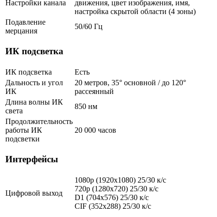
Настройки канала
движения, цвет изображения, имя,
настройка скрытой области (4 зоны)
Подавление
50/60 Гц
мерцания
ИК подсветка
ИК подсветка
Есть
Дальность и угол
20 метров, 35° основной / до 120°
ИК
рассеянный
Длина волны ИК
850 нм
света
Продолжительность
работы ИК
20 000 часов
подсветки
Интерфейсы
1080p (1920х1080) 25/30 к/с
720p (1280x720) 25/30 к/с
Цифровой выход
D1 (704x576) 25/30 к/с
CIF (352x288) 25/30 к/с