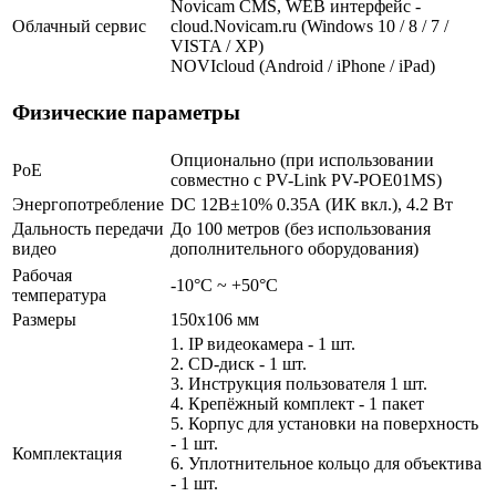
Novicam CMS, WEB интерфейс -
Облачный сервис
cloud.Novicam.ru (Windows 10 / 8 / 7 /
VISTA / XP)
NOVIcloud (Android / iPhone / iPad)
Физические параметры
Опционально (при использовании
PoE
совместно с PV-Link PV-POE01MS)
Энергопотребление
DC 12В±10% 0.35А (ИК вкл.), 4.2 Вт
Дальность передачи
До 100 метров (без использования
видео
дополнительного оборудования)
Рабочая
-10°С ~ +50°С
температура
Размеры
150х106 мм
1. IP видеокамера - 1 шт.
2. СD-диск - 1 шт.
3. Инструкция пользователя 1 шт.
4. Крепёжный комплект - 1 пакет
5. Корпус для установки на поверхность
- 1 шт.
Комплектация
6. Уплотнительное кольцо для объектива
- 1 шт.