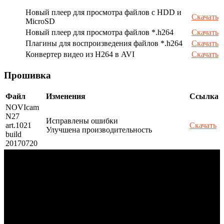
Новый плеер для просмотра файлов с HDD и
Скачать
MicroSD
Новый плеер для просмотра файлов *.h264
Скачать
Плагины для воспроизведения файлов *.h264
Скачать
Конвертер видео из H264 в AVI
Скачать
Прошивка
Файл
Изменения
Ссылка
NOVIcam
N27
Исправлены ошибки
art.1021
Скачать
Улучшена производительность
build
20170720