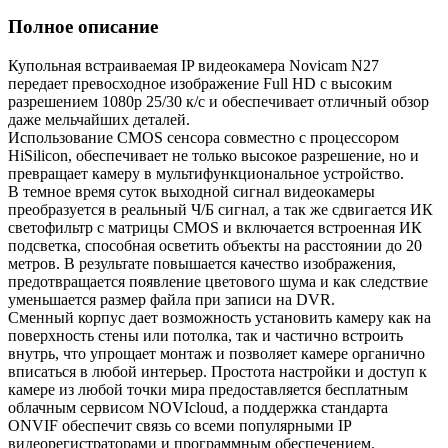
Полное описание
Купольная встраиваемая IP видеокамера Novicam N27
передает превосходное изображение Full HD с высоким
разрешением 1080p 25/30 к/с и обеспечивает отличный обзор
даже мельчайших деталей.
Использование CMOS сенсора совместно с процессором
HiSilicon, обеспечивает не только высокое разрешение, но и
превращает камеру в мультифункциональное устройство.
В темное время суток выходной сигнал видеокамеры
преобразуется в реальный Ч/Б сигнал, а так же сдвигается ИК
светофильтр с матрицы CMOS и включается встроенная ИК
подсветка, способная осветить объекты на расстоянии до 20
метров. В результате повышается качество изображения,
предотвращается появление цветового шума и как следствие
уменьшается размер файла при записи на DVR.
Сменный корпус дает возможность установить камеру как на
поверхность стены или потолка, так и частично встроить
внутрь, что упрощает монтаж и позволяет камере органично
вписаться в любой интерьер. Простота настройки и доступ к
камере из любой точки мира предоставляется бесплатным
облачным сервисом NOVIcloud, а поддержка стандарта
ONVIF обеспечит связь со всеми популярными IP
видеорегистраторами и программным обеспечением.