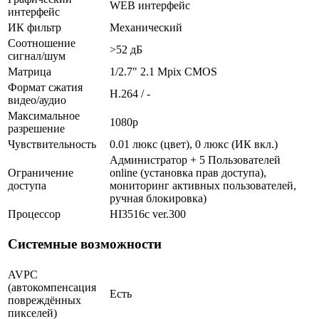
WEB интерфейс
интерфейс
ИК фильтр
Механический
Соотношение
>52 дБ
сигнал/шум
Матрица
1/2.7" 2.1 Mpix CMOS
Формат сжатия
H.264 / -
видео/аудио
Максимальное
1080p
разрешение
Чувствительность
0.01 люкс (цвет), 0 люкс (ИК вкл.)
Администратор + 5 Пользователей
Ограничение
online (установка прав доступа),
доступа
мониторинг активных пользователей,
ручная блокировка)
Процессор
HI3516c ver.300
Системные возможности
AVPC
(автокомпенсация
Есть
повреждённых
пикселей)