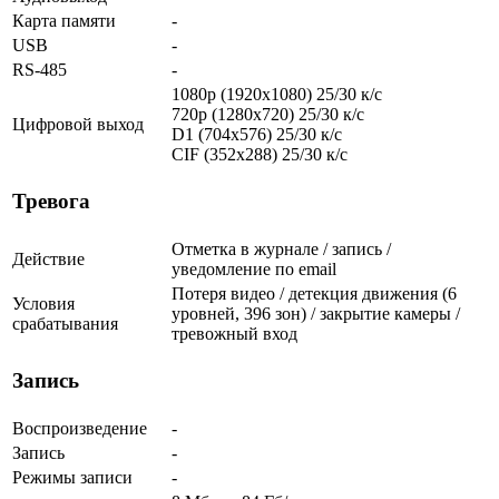
Карта памяти
-
USB
-
RS-485
-
1080p (1920х1080) 25/30 к/с
720p (1280x720) 25/30 к/с
Цифровой выход
D1 (704x576) 25/30 к/с
CIF (352x288) 25/30 к/с
Тревога
Отметка в журнале / запись /
Действие
уведомление по email
Потеря видео / детекция движения (6
Условия
уровней, 396 зон) / закрытие камеры /
срабатывания
тревожный вход
Запись
Воспроизведение
-
Запись
-
Режимы записи
-