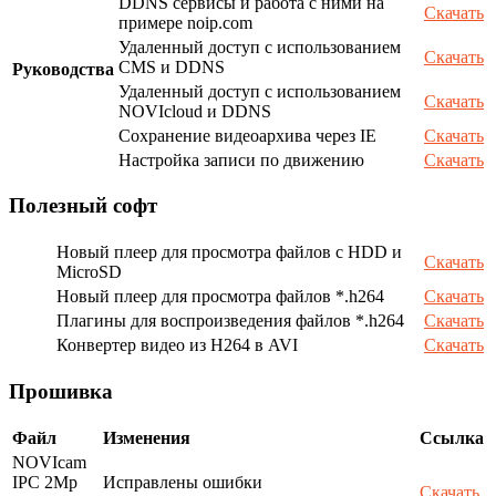
DDNS сервисы и работа с ними на
Скачать
примере noip.com
Удаленный доступ с использованием
Скачать
CMS и DDNS
Руководства
Удаленный доступ с использованием
Скачать
NOVIcloud и DDNS
Сохранение видеоархива через IE
Скачать
Настройка записи по движению
Скачать
Полезный софт
Новый плеер для просмотра файлов с HDD и
Скачать
MicroSD
Новый плеер для просмотра файлов *.h264
Скачать
Плагины для воспроизведения файлов *.h264
Скачать
Конвертер видео из H264 в AVI
Скачать
Прошивка
Файл
Изменения
Ссылка
NOVIcam
IPC 2Mp
Исправлены ошибки
Скачать