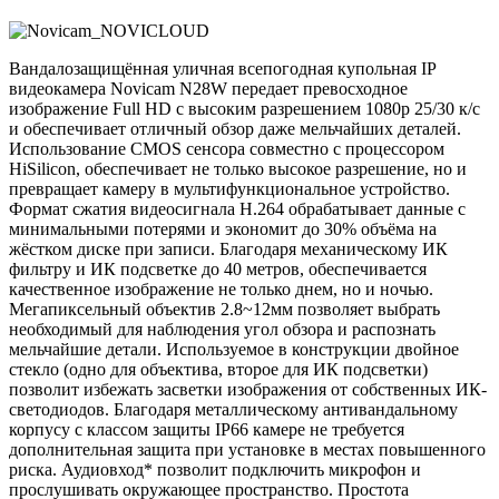
Вандалозащищённая уличная всепогодная купольная IP
видеокамера Novicam N28W передает превосходное
изображение Full HD с высоким разрешением 1080p 25/30 к/с
и обеспечивает отличный обзор даже мельчайших деталей.
Использование CMOS сенсора совместно с процессором
HiSilicon, обеспечивает не только высокое разрешение, но и
превращает камеру в мультифункциональное устройство.
Формат сжатия видеосигнала H.264 обрабатывает данные с
минимальными потерями и экономит до 30% объёма на
жёстком диске при записи. Благодаря механическому ИК
фильтру и ИК подсветке до 40 метров, обеспечивается
качественное изображение не только днем, но и ночью.
Мегапиксельный объектив 2.8~12мм позволяет выбрать
необходимый для наблюдения угол обзора и распознать
мельчайшие детали. Используемое в конструкции двойное
стекло (одно для объектива, второе для ИК подсветки)
позволит избежать засветки изображения от собственных ИК-
светодиодов. Благодаря металлическому антивандальному
корпусу с классом защиты IP66 камере не требуется
дополнительная защита при установке в местах повышенного
риска. Аудиовход* позволит подключить микрофон и
прослушивать окружающее пространство. Простота