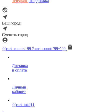
Telegram
| Поддержка
Ваш город:
Сменить город
{{cart_count<=99 ? cart_count: '99+' }}
Доставка
и оплата
Личный
кабинет
{{cart_total}}