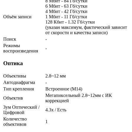
8 Мбит - 84 Гб/сутки
6 Мбит - 63 Гб/сутки
4 Мбит - 42 Гб/сутки
Объём записи
1 Мбит - 11 Гб/сутки
128 Кбит - 1.32 Гб/сутки
(указан максимум, фактический зависит
от скорости и качества записи)
Поиск
-
Режимы
-
воспроизведения
Оптика
Объективы
2.8~12 мм
Автодиафрагма
-
Тип крепления
Встроенное (М14)
Мегапиксельный 2.8~12мм с ИК
Объектив
коррекцией
Зум Оптический /
4.3х / Есть
Цифровой
Количество
1
объективов