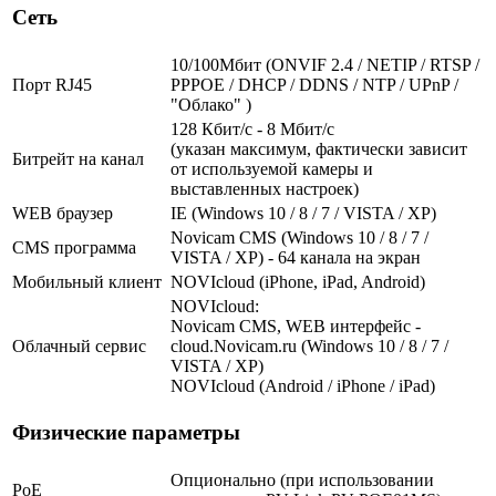
Сеть
10/100Мбит (ONVIF 2.4 / NETIP / RTSP /
Порт RJ45
PPPOE / DHCP / DDNS / NTP / UPnP /
"Облако" )
128 Кбит/с - 8 Мбит/с
(указан максимум, фактически зависит
Битрейт на канал
от используемой камеры и
выставленных настроек)
WEB браузер
IE (Windows 10 / 8 / 7 / VISTA / XP)
Novicam CMS (Windows 10 / 8 / 7 /
CMS программа
VISTA / XP) - 64 канала на экран
Мобильный клиент
NOVIcloud (iPhone, iPad, Android)
NOVIcloud:
Novicam CMS, WEB интерфейс -
Облачный сервис
cloud.Novicam.ru (Windows 10 / 8 / 7 /
VISTA / XP)
NOVIcloud (Android / iPhone / iPad)
Физические параметры
Опционально (при использовании
PoE