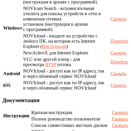
(инструкция в архиве с программой)
NOVIcam Search - вспомогательная
утилита для поиска устройств в сети и
изменения сетевых
Скачать
установок (инструкция в архиве
Windows
с программой)
NOVIcloud - входите на устройство с
любого ПК, на котором есть Internet
Перейти
Explorer (
Инструкция
)
NewActiveX для Internet Explorer
Скачать
VLC или другой плеер - для
Перейти
просмотра
RTSP
потока
NOVIcloud - доступ как по IP адресу, так
Android
Скачать
и через облачный сервис NOVIcloud
NOVIcloud - доступ как по IP адресу, так
iOS
Скачать
и через облачный сервис NOVIcloud
Документация
Краткая инструкция
Скачать
Инструкции
Полное руководство пользователя
Скачать
Список совместимых жестких дисков
Скачать