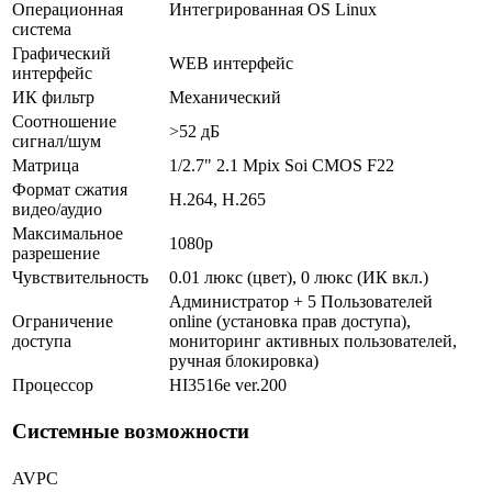
Операционная
Интегрированная OS Linux
система
Графический
WEB интерфейс
интерфейс
ИК фильтр
Механический
Соотношение
>52 дБ
сигнал/шум
Матрица
1/2.7" 2.1 Mpix Soi CMOS F22
Формат сжатия
H.264, H.265
видео/аудио
Максимальное
1080p
разрешение
Чувствительность
0.01 люкс (цвет), 0 люкс (ИК вкл.)
Администратор + 5 Пользователей
Ограничение
online (установка прав доступа),
доступа
мониторинг активных пользователей,
ручная блокировка)
Процессор
HI3516e ver.200
Системные возможности
AVPC