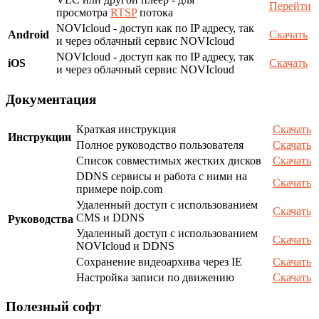
Перейти
просмотра
RTSP
потока
NOVIcloud - доступ как по IP адресу, так
Android
Скачать
и через облачный сервис NOVIcloud
NOVIcloud - доступ как по IP адресу, так
iOS
Скачать
и через облачный сервис NOVIcloud
Документация
Краткая инструкция
Скачать
Инструкции
Полное руководство пользователя
Скачать
Список совместимых жестких дисков
Скачать
DDNS сервисы и работа с ними на
Скачать
примере noip.com
Удаленный доступ с использованием
Скачать
CMS и DDNS
Руководства
Удаленный доступ с использованием
Скачать
NOVIcloud и DDNS
Сохранение видеоархива через IE
Скачать
Настройка записи по движению
Скачать
Полезный софт