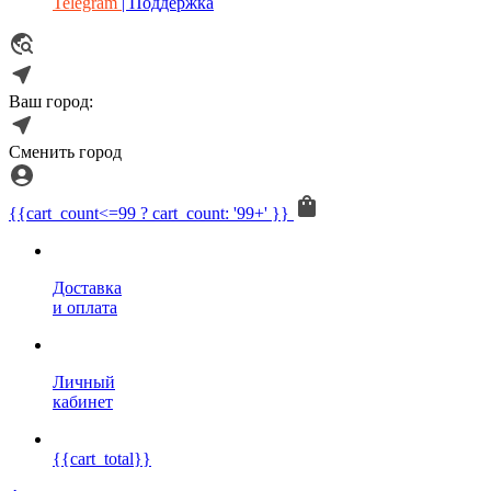
Telegram
| Поддержка
Ваш город:
Сменить город
{{cart_count<=99 ? cart_count: '99+' }}
Доставка
и оплата
Личный
кабинет
{{cart_total}}