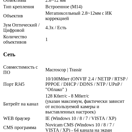
Объективы
2.8~12 мм
Тип крепления
Встроенное (М14)
Мегапиксельный 2.8~12мм с ИК
Объектив
коррекцией
Зум Оптический /
4.3х / Есть
Цифровой
Количество
1
объективов
Сеть
Совместимость с
Macroscop | Trassir
ПО
10/100Мбит (ONVIF 2.4 / NETIP / RTSP /
Порт RJ45
PPPOE / DHCP / DDNS / NTP / UPnP /
"Облако" )
128 Кбит/с - 8 Мбит/с
(указан максимум, фактически зависит
Битрейт на канал
от используемой камеры и
выставленных настроек)
WEB браузер
IE (Windows 10 / 8 / 7 / VISTA / XP)
Novicam CMS (Windows 10 / 8 / 7 /
CMS программа
VISTA / XP) - 64 канала на экран