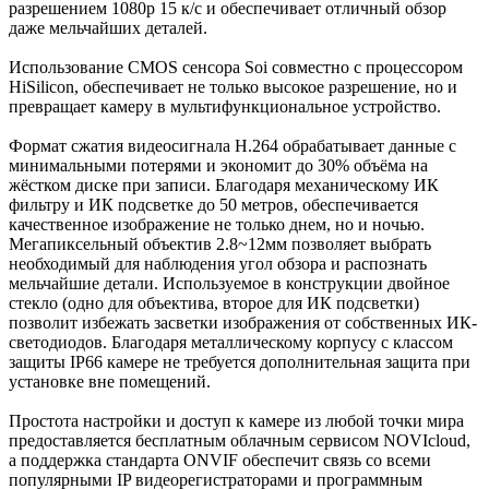
разрешением 1080p 15 к/с и обеспечивает отличный обзор
даже мельчайших деталей.
Использование CMOS сенсора Soi совместно с процессором
HiSilicon, обеспечивает не только высокое разрешение, но и
превращает камеру в мультифункциональное устройство.
Формат сжатия видеосигнала H.264 обрабатывает данные с
минимальными потерями и экономит до 30% объёма на
жёстком диске при записи. Благодаря механическому ИК
фильтру и ИК подсветке до 50 метров, обеспечивается
качественное изображение не только днем, но и ночью.
Мегапиксельный объектив 2.8~12мм позволяет выбрать
необходимый для наблюдения угол обзора и распознать
мельчайшие детали. Используемое в конструкции двойное
стекло (одно для объектива, второе для ИК подсветки)
позволит избежать засветки изображения от собственных ИК-
светодиодов. Благодаря металлическому корпусу с классом
защиты IP66 камере не требуется дополнительная защита при
установке вне помещений.
Простота настройки и доступ к камере из любой точки мира
предоставляется бесплатным облачным сервисом NOVIcloud,
а поддержка стандарта ONVIF обеспечит связь со всеми
популярными IP видеорегистраторами и программным