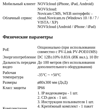
Мобильный клиент
NOVIcloud (iPhone, iPad, Android)
NOVIcloud:
Novicam CMS, WEB интерфейс -
Облачный сервис
cloud.Novicam.ru (Windows 10 / 8 / 7 /
VISTA / XP)
NOVIcloud (Android / iPhone / iPad)
Физические параметры
Опционально (при использовании
PoE
совместно с PV-Link PV-POE01MS)
Энергопотребление
DC 12В±10% 0.83А (ИК вкл.), 10 Вт
Дальность передачи
До 100 метров (без использования
видео
дополнительного оборудования)
Рабочая
-35°С ~ +50°С
температура
Размеры
ø80х300 мм (ДхД)
Класс защиты
IP66
1. IP видеокамера - 1 шт.
2. СD-диск - 1 шт.
3. Инструкция пользователя 1 шт.
4. Крепёжный комплект - 1 пакет
Комплектация