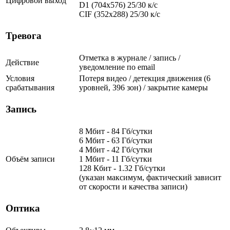
Цифровой выход
D1 (704x576) 25/30 к/с
CIF (352x288) 25/30 к/с
Тревога
Отметка в журнале / запись /
Действие
уведомление по email
Условия
Потеря видео / детекция движения (6
срабатывания
уровней, 396 зон) / закрытие камеры
Запись
8 Мбит - 84 Гб/сутки
6 Мбит - 63 Гб/сутки
4 Мбит - 42 Гб/сутки
Объём записи
1 Мбит - 11 Гб/сутки
128 Кбит - 1.32 Гб/сутки
(указан максимум, фактический зависит
от скорости и качества записи)
Оптика