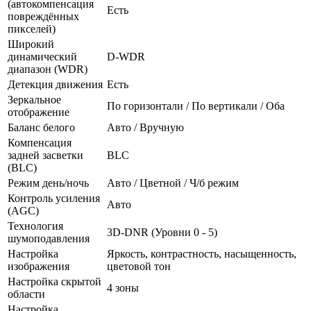
(автокомпенсация
Есть
повреждённых
пикселей)
Широкий
динамический
D-WDR
диапазон (WDR)
Детекция движения
Есть
Зеркальное
По горизонтали / По вертикали / Оба
отображение
Баланс белого
Авто / Вручную
Компенсация
задней засветки
BLC
(BLC)
Режим день/ночь
Авто / Цветной / Ч/б режим
Контроль усиления
Авто
(AGC)
Технология
3D-DNR (Уровни 0 - 5)
шумоподавления
Настройка
Яркость, контрастность, насыщенность,
изображения
цветовой тон
Настройка скрытой
4 зоны
области
Настройка