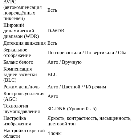
AVPC
(автокомпенсация
Есть
повреждённых
пикселей)
Широкий
динамический
D-WDR
диапазон (WDR)
Детекция движения
Есть
Зеркальное
По горизонтали / По вертикали / Оба
отображение
Баланс белого
Авто / Вручную
Компенсация
задней засветки
BLC
(BLC)
Режим день/ночь
Авто / Цветной / Ч/б режим
Контроль усиления
Авто
(AGC)
Технология
3D-DNR (Уровни 0 - 5)
шумоподавления
Настройка
Яркость, контрастность, насыщенность,
изображения
цветовой тон
Настройка скрытой
4 зоны
области