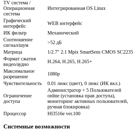
TV система /
Операционная
Интегрированная OS Linux
система
Графический
WEB интерфейс
интерфейс
ИК фильтр
Механический
Соотношение
>52 дБ
сигнал/шум
Матрица
1/2.7" 2.1 Mpix SmartSens CMOS SC2235
Формат сжатия
H.264, H.265, H.265+
видео/аудио
Максимальное
1080p
разрешение
Чувствительность
0.01 люкс (цвет), 0 люкс (ИК вкл.)
Администратор + 5 Пользователей
Ограничение
online (установка прав доступа),
доступа
мониторинг активных пользователей,
ручная блокировка)
Процессор
HI3516e ver.100
Системные возможности