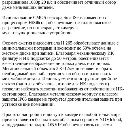
разрешением 1080p 20 к/с и обеспечивает отличный обзор
даже мельчайших деталей.
Использование CMOS сенсора SmartSens совместно с
процессором HiSilicon, обеспечивает не только высокое
разрешение, но и превращает камеру в
мультифункциональное устройство.
Формат сжатия видеосигнала H.265 обрабатывает данные с
минимальными потерями и экономит до 50% объёма на
жёстком диске при записи. Благодаря механическому ИК
фильтру и ИК подсветке до 50 метров, обеспечивается
качественное изображение не только днем, но и ночью.
Мегапиксельный объектив 2.8~12мм позволяет выбрать
необходимый для наблюдения угол обзора и распознать
мельчайшие детали. Используемое в конструкции двойное
стекло (одно для объектива, второе для ИК подсветки)
позволит избежать засветки изображения от собственных ИК-
светодиодов. Благодаря металлическому корпусу с классом
защиты IP66 камере не требуется дополнительная защита при
установке вне помещений.
Простота настройки и доступ к камере из любой точки мира
предоставляется бесплатным облачным сервисом NOVIcloud,
а поддержка стандарта ONVIF обеспечит связь со всеми