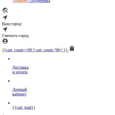
Telegram
| Поддержка
Ваш город:
Сменить город
{{cart_count<=99 ? cart_count: '99+' }}
Доставка
и оплата
Личный
кабинет
{{cart_total}}