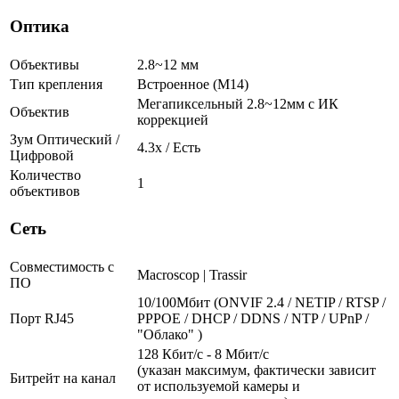
Оптика
Объективы
2.8~12 мм
Тип крепления
Встроенное (М14)
Мегапиксельный 2.8~12мм с ИК
Объектив
коррекцией
Зум Оптический /
4.3х / Есть
Цифровой
Количество
1
объективов
Сеть
Совместимость с
Macroscop | Trassir
ПО
10/100Мбит (ONVIF 2.4 / NETIP / RTSP /
Порт RJ45
PPPOE / DHCP / DDNS / NTP / UPnP /
"Облако" )
128 Кбит/с - 8 Мбит/с
(указан максимум, фактически зависит
Битрейт на канал
от используемой камеры и