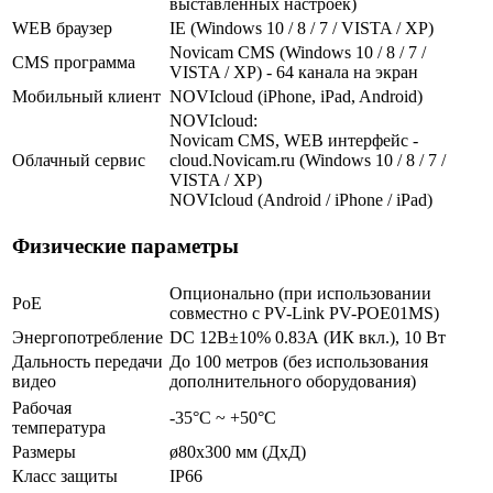
выставленных настроек)
WEB браузер
IE (Windows 10 / 8 / 7 / VISTA / XP)
Novicam CMS (Windows 10 / 8 / 7 /
CMS программа
VISTA / XP) - 64 канала на экран
Мобильный клиент
NOVIcloud (iPhone, iPad, Android)
NOVIcloud:
Novicam CMS, WEB интерфейс -
Облачный сервис
cloud.Novicam.ru (Windows 10 / 8 / 7 /
VISTA / XP)
NOVIcloud (Android / iPhone / iPad)
Физические параметры
Опционально (при использовании
PoE
совместно с PV-Link PV-POE01MS)
Энергопотребление
DC 12В±10% 0.83А (ИК вкл.), 10 Вт
Дальность передачи
До 100 метров (без использования
видео
дополнительного оборудования)
Рабочая
-35°С ~ +50°С
температура
Размеры
ø80х300 мм (ДхД)
Класс защиты
IP66