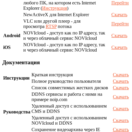
любого ПК, на котором есть Internet
Перейти
Explorer (
Инструкция
)
NewActiveX для Internet Explorer
Скачать
VLC или другой плеер - для
Перейти
просмотра
RTSP
потока
NOVIcloud - доступ как по IP адресу, так
Android
Скачать
и через облачный сервис NOVIcloud
NOVIcloud - доступ как по IP адресу, так
iOS
Скачать
и через облачный сервис NOVIcloud
Документация
Краткая инструкция
Скачать
Инструкции
Полное руководство пользователя
Скачать
Список совместимых жестких дисков
Скачать
DDNS сервисы и работа с ними на
Скачать
примере noip.com
Удаленный доступ с использованием
Скачать
CMS и DDNS
Руководства
Удаленный доступ с использованием
Скачать
NOVIcloud и DDNS
Сохранение видеоархива через IE
Скачать