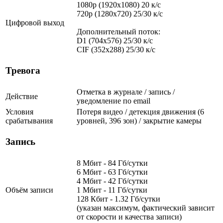
1080p (1920x1080) 20 к/с
720p (1280x720) 25/30 к/с
Цифровой выход
Дополнительный поток:
D1 (704x576) 25/30 к/с
CIF (352x288) 25/30 к/с
Тревога
Отметка в журнале / запись /
Действие
уведомление по email
Условия
Потеря видео / детекция движения (6
срабатывания
уровней, 396 зон) / закрытие камеры
Запись
8 Мбит - 84 Гб/сутки
6 Мбит - 63 Гб/сутки
4 Мбит - 42 Гб/сутки
Объём записи
1 Мбит - 11 Гб/сутки
128 Кбит - 1.32 Гб/сутки
(указан максимум, фактический зависит
от скорости и качества записи)