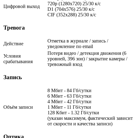
720p (1280x720) 25/30 к/с
Цифровой выход
D1 (704x576) 25/30 к/с
CIF (352x288) 25/30 к/с
Тревога
Отметка в журнале / запись /
Действие
уведомление по email
Потеря видео / детекция движения (6
Условия
уровней, 396 зон) / закрытие камеры /
срабатывания
тревожный вход
Запись
8 Мбит - 84 Гб/сутки
6 Мбит - 63 Гб/сутки
4 Мбит - 42 Гб/сутки
Объём записи
1 Мбит - 11 Гб/сутки
128 Кбит - 1.32 Гб/сутки
(указан максимум, фактический зависит
от скорости и качества записи)
Оптика