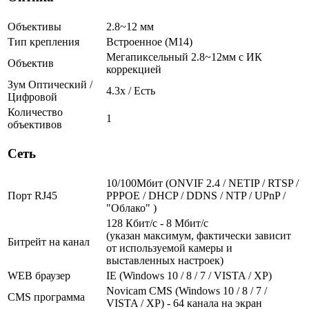
Объективы
2.8~12 мм
Тип крепления
Встроенное (М14)
Мегапиксельный 2.8~12мм с ИК
Объектив
коррекцией
Зум Оптический /
4.3х / Есть
Цифровой
Количество
1
объективов
Сеть
10/100Мбит (ONVIF 2.4 / NETIP / RTSP /
Порт RJ45
PPPOE / DHCP / DDNS / NTP / UPnP /
"Облако" )
128 Кбит/с - 8 Мбит/с
(указан максимум, фактически зависит
Битрейт на канал
от используемой камеры и
выставленных настроек)
WEB браузер
IE (Windows 10 / 8 / 7 / VISTA / XP)
Novicam CMS (Windows 10 / 8 / 7 /
CMS программа
VISTA / XP) - 64 канала на экран