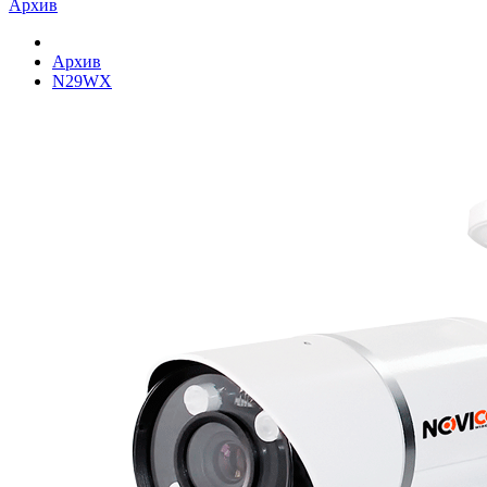
Архив
Архив
N29WX