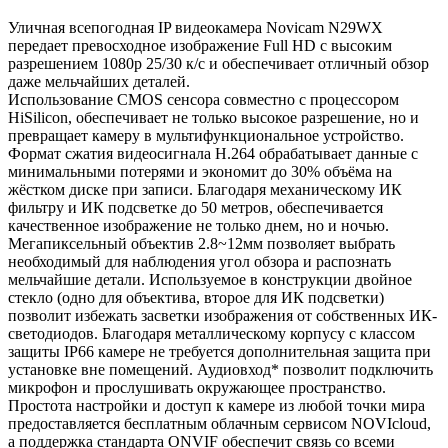
Уличная всепогодная IP видеокамера Novicam N29WX
передает превосходное изображение Full HD с высоким
разрешением 1080p 25/30 к/с и обеспечивает отличный обзор
даже мельчайших деталей.
Использование CMOS сенсора совместно с процессором
HiSilicon, обеспечивает не только высокое разрешение, но и
превращает камеру в мультифункциональное устройство.
Формат сжатия видеосигнала H.264 обрабатывает данные с
минимальными потерями и экономит до 30% объёма на
жёстком диске при записи. Благодаря механическому ИК
фильтру и ИК подсветке до 50 метров, обеспечивается
качественное изображение не только днем, но и ночью.
Мегапиксельный объектив 2.8~12мм позволяет выбрать
необходимый для наблюдения угол обзора и распознать
мельчайшие детали. Используемое в конструкции двойное
стекло (одно для объектива, второе для ИК подсветки)
позволит избежать засветки изображения от собственных ИК-
светодиодов. Благодаря металлическому корпусу с классом
защиты IP66 камере не требуется дополнительная защита при
установке вне помещений. Аудиовход* позволит подключить
микрофон и прослушивать окружающее пространство.
Простота настройки и доступ к камере из любой точки мира
предоставляется бесплатным облачным сервисом NOVIcloud,
а поддержка стандарта ONVIF обеспечит связь со всеми