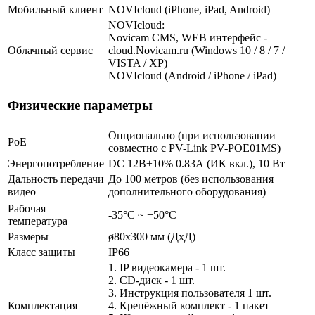
Мобильный клиент
NOVIcloud (iPhone, iPad, Android)
NOVIcloud:
Novicam CMS, WEB интерфейс -
Облачный сервис
cloud.Novicam.ru (Windows 10 / 8 / 7 /
VISTA / XP)
NOVIcloud (Android / iPhone / iPad)
Физические параметры
Опционально (при использовании
PoE
совместно с PV-Link PV-POE01MS)
Энергопотребление
DC 12В±10% 0.83А (ИК вкл.), 10 Вт
Дальность передачи
До 100 метров (без использования
видео
дополнительного оборудования)
Рабочая
-35°С ~ +50°С
температура
Размеры
ø80х300 мм (ДхД)
Класс защиты
IP66
1. IP видеокамера - 1 шт.
2. СD-диск - 1 шт.
3. Инструкция пользователя 1 шт.
Комплектация
4. Крепёжный комплект - 1 пакет