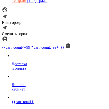
Telegram
| Поддержка
Ваш город:
Сменить город
{{cart_count<=99 ? cart_count: '99+' }}
Доставка
и оплата
Личный
кабинет
{{cart_total}}