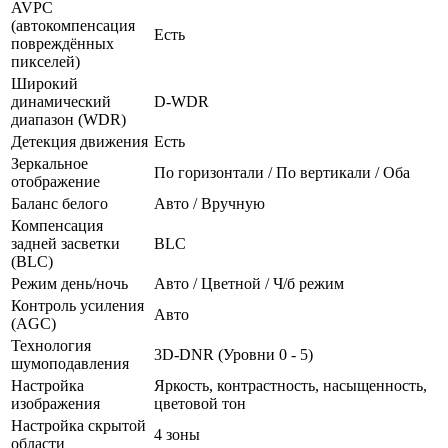
AVPC
(автокомпенсация
Есть
повреждённых
пикселей)
Широкий
динамический
D-WDR
диапазон (WDR)
Детекция движения
Есть
Зеркальное
По горизонтали / По вертикали / Оба
отображение
Баланс белого
Авто / Вручную
Компенсация
задней засветки
BLC
(BLC)
Режим день/ночь
Авто / Цветной / Ч/б режим
Контроль усиления
Авто
(AGC)
Технология
3D-DNR (Уровни 0 - 5)
шумоподавления
Настройка
Яркость, контрастность, насыщенность,
изображения
цветовой тон
Настройка скрытой
4 зоны
области