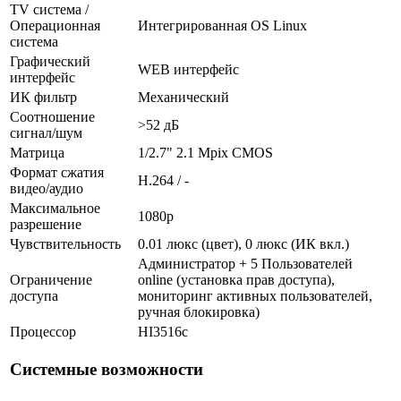
TV система /
Операционная
Интегрированная OS Linux
система
Графический
WEB интерфейс
интерфейс
ИК фильтр
Механический
Соотношение
>52 дБ
сигнал/шум
Матрица
1/2.7" 2.1 Mpix CMOS
Формат сжатия
H.264 / -
видео/аудио
Максимальное
1080p
разрешение
Чувствительность
0.01 люкс (цвет), 0 люкс (ИК вкл.)
Администратор + 5 Пользователей
Ограничение
online (установка прав доступа),
доступа
мониторинг активных пользователей,
ручная блокировка)
Процессор
HI3516c
Системные возможности