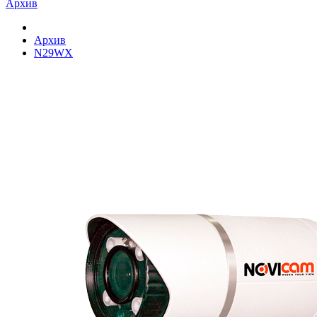
Архив
Архив
N29WX