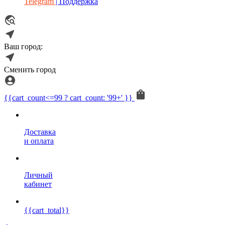
Telegram
| Поддержка
Ваш город:
Сменить город
{{cart_count<=99 ? cart_count: '99+' }}
Доставка
и оплата
Личный
кабинет
{{cart_total}}