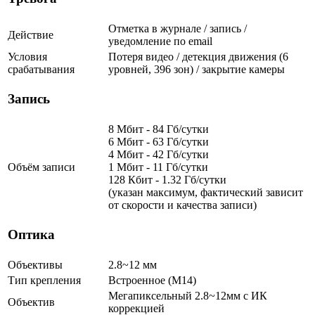
Отметка в журнале / запись /
Действие
уведомление по email
Условия
Потеря видео / детекция движения (6
срабатывания
уровней, 396 зон) / закрытие камеры
Запись
8 Мбит - 84 Гб/сутки
6 Мбит - 63 Гб/сутки
4 Мбит - 42 Гб/сутки
Объём записи
1 Мбит - 11 Гб/сутки
128 Кбит - 1.32 Гб/сутки
(указан максимум, фактический зависит
от скорости и качества записи)
Оптика
Объективы
2.8~12 мм
Тип крепления
Встроенное (М14)
Мегапиксельный 2.8~12мм с ИК
Объектив
коррекцией