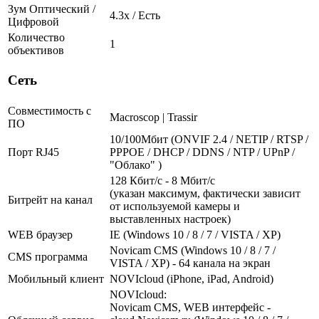
Зум Оптический /
4.3х / Есть
Цифровой
Количество
1
объективов
Сеть
Совместимость с
Macroscop | Trassir
ПО
10/100Мбит (ONVIF 2.4 / NETIP / RTSP /
Порт RJ45
PPPOE / DHCP / DDNS / NTP / UPnP /
"Облако" )
128 Кбит/с - 8 Мбит/с
(указан максимум, фактически зависит
Битрейт на канал
от используемой камеры и
выставленных настроек)
WEB браузер
IE (Windows 10 / 8 / 7 / VISTA / XP)
Novicam CMS (Windows 10 / 8 / 7 /
CMS программа
VISTA / XP) - 64 канала на экран
Мобильный клиент
NOVIcloud (iPhone, iPad, Android)
NOVIcloud:
Novicam CMS, WEB интерфейс -