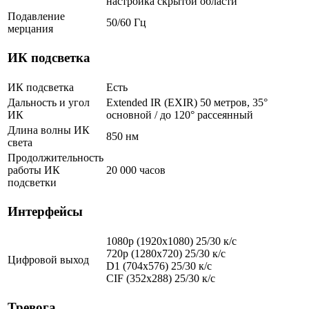
настройка скрытой области
Подавление
50/60 Гц
мерцания
ИК подсветка
ИК подсветка
Есть
Дальность и угол
Extended IR (EXIR) 50 метров, 35°
ИК
основной / до 120° рассеянный
Длина волны ИК
850 нм
света
Продолжительность
работы ИК
20 000 часов
подсветки
Интерфейсы
1080p (1920х1080) 25/30 к/с
720p (1280x720) 25/30 к/с
Цифровой выход
D1 (704x576) 25/30 к/с
CIF (352x288) 25/30 к/с
Тревога