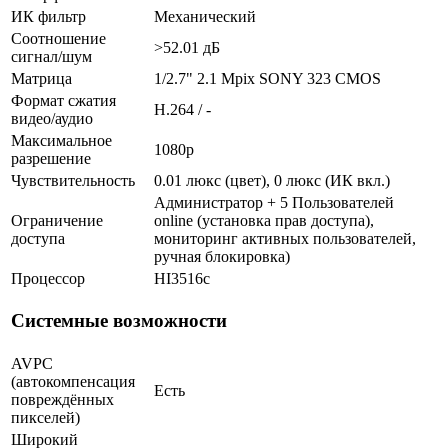
ИК фильтр
Механический
Соотношение
>52.01 дБ
сигнал/шум
Матрица
1/2.7" 2.1 Mpix SONY 323 CMOS
Формат сжатия
H.264 / -
видео/аудио
Максимальное
1080p
разрешение
Чувствительность
0.01 люкс (цвет), 0 люкс (ИК вкл.)
Администратор + 5 Пользователей
Ограничение
online (установка прав доступа),
доступа
мониторинг активных пользователей,
ручная блокировка)
Процессор
HI3516c
Системные возможности
AVPC
(автокомпенсация
Есть
повреждённых
пикселей)
Широкий