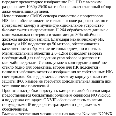
передает превосходное изображение Full HD с высоким
разрешением 1080p 25/30 к/с и обеспечивает отличный обзор
даже мельчайших деталей.
Использование CMOS сенсора совместно с процессором
HiSilicon, обеспечивает не только высокое разрешение, но и
превращает камеру в мультифункциональное устройство.
Формат сжатия видеосигнала H.264 обрабатывает данные с
минимальными потерями и экономит до 30% объёма на
жёстком диске при записи. Благодаря механическому ИК
фильтру и ИК подсветке до 50 метров, обеспечивается
качественное изображение не только днем, но и ночью.
Мегапиксельный объектив 2.8~12мм позволяет выбрать
необходимый для наблюдения угол обзора и распознать
мельчайшие детали. Используемое в конструкции двойное
стекло (одно для объектива, второе для ИК подсветки)
позволит избежать засветки изображения от собственных ИК-
светодиодов. Благодаря металлическому корпусу с классом
защиты IP66 камере не требуется дополнительная защита при
установке вне помещений.
Простота настройки и доступ к камере из любой точки мира
предоставляется бесплатным облачным сервисом NOVIcloud,
а поддержка стандарта ONVIF обеспечит связь со всеми
популярными IP видеорегистраторами и программным
обеспечением.
Высококачественная мегапиксельная камера Novicam N29WX