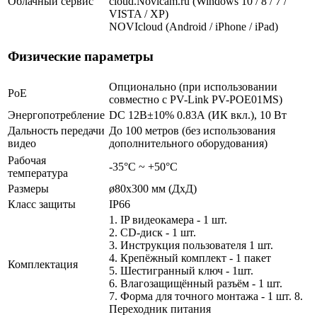
Облачный сервис
cloud.Novicam.ru (Windows 10 / 8 / 7 /
VISTA / XP)
NOVIcloud (Android / iPhone / iPad)
Физические параметры
Опционально (при использовании
PoE
совместно с PV-Link PV-POE01MS)
Энергопотребление
DC 12В±10% 0.83А (ИК вкл.), 10 Вт
Дальность передачи
До 100 метров (без использования
видео
дополнительного оборудования)
Рабочая
-35°С ~ +50°С
температура
Размеры
ø80х300 мм (ДхД)
Класс защиты
IP66
1. IP видеокамера - 1 шт.
2. СD-диск - 1 шт.
3. Инструкция пользователя 1 шт.
4. Крепёжный комплект - 1 пакет
Комплектация
5. Шестигранный ключ - 1шт.
6. Влагозащищённый разъём - 1 шт.
7. Форма для точного монтажа - 1 шт. 8.
Переходник питания