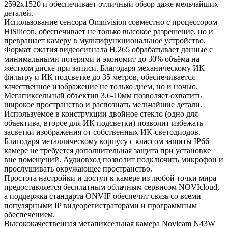
2592x1520 и обеспечивает отличный обзор даже мельчайших
деталей.
Использование сенсора Omnivision совместно с процессором
HiSilicon, обеспечивает не только высокое разрешение, но и
превращает камеру в мультифункциональное устройство.
Формат сжатия видеосигнала H.265 обрабатывает данные с
минимальными потерями и экономит до 30% объёма на
жёстком диске при записи. Благодаря механическому ИК
фильтру и ИК подсветке до 35 метров, обеспечивается
качественное изображение не только днем, но и ночью.
Мегапиксельный объектив 3.6-10мм позволяет охватить
широкое пространство и распознать мельчайшие детали.
Используемое в конструкции двойное стекло (одно для
объектива, второе для ИК подсветки) позволит избежать
засветки изображения от собственных ИК-светодиодов.
Благодаря металлическому корпусу с классом защиты IP66
камере не требуется дополнительная защита при установке
вне помещений. Аудиовход позволит подключить микрофон и
прослушивать окружающее пространство.
Простота настройки и доступ к камере из любой точки мира
предоставляется бесплатным облачным сервисом NOVIcloud,
а поддержка стандарта ONVIF обеспечит связь со всеми
популярными IP видеорегистраторами и программным
обеспечением.
Высококачественная мегапиксельная камера Novicam N43W