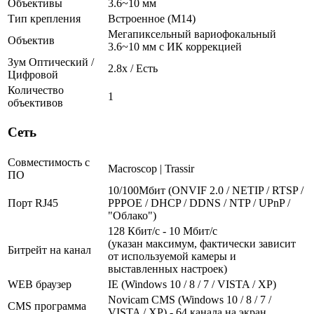
Объективы
3.6~10 мм
Тип крепления
Встроенное (М14)
Мегапиксельный вариофокальный
Объектив
3.6~10 мм c ИК коррекцией
Зум Оптический /
2.8x / Есть
Цифровой
Количество
1
объективов
Сеть
Совместимость с
Macroscop | Trassir
ПО
10/100Мбит (ONVIF 2.0 / NETIP / RTSP /
Порт RJ45
PPPOE / DHCP / DDNS / NTP / UPnP /
"Облако")
128 Кбит/с - 10 Мбит/с
(указан максимум, фактически зависит
Битрейт на канал
от используемой камеры и
выставленных настроек)
WEB браузер
IE (Windows 10 / 8 / 7 / VISTA / XP)
Novicam CMS (Windows 10 / 8 / 7 /
CMS программа
VISTA / XP) - 64 канала на экран