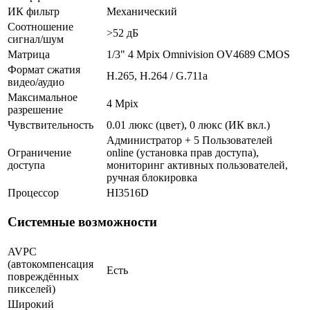
ИК фильтр
Механический
Соотношение
>52 дБ
сигнал/шум
Матрица
1/3" 4 Mpix Omnivision OV4689 CMOS
Формат сжатия
H.265, H.264 / G.711a
видео/аудио
Максимальное
4 Mpix
разрешение
Чувствительность
0.01 люкс (цвет), 0 люкс (ИК вкл.)
Администратор + 5 Пользователей
Ограничение
online (установка прав доступа),
доступа
мониторинг активных пользователей,
ручная блокировка
Процессор
HI3516D
Системные возможности
AVPC
(автокомпенсация
Есть
повреждённых
пикселей)
Широкий