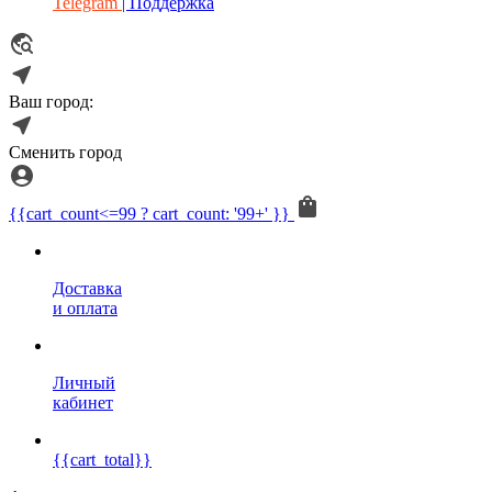
Telegram
| Поддержка
Ваш город:
Сменить город
{{cart_count<=99 ? cart_count: '99+' }}
Доставка
и оплата
Личный
кабинет
{{cart_total}}