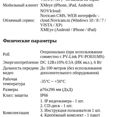
Мобильный клиент
XMeye (iPhone, iPad, Android)
NOVIcloud:
Novicam CMS, WEB интерфейс -
Облачный сервис
cloud.Novicam.ru (Windows 10 / 8 / 7 /
VISTA / XP)
XMEye (Android / iPhone / iPad)
Физические параметры
Опционально (при использовании
PoE
совместно с PV-Link PV-POE01MS)
Энергопотребление
DC 12В±10% 0.5А (ИК вкл.), 6 Вт
Дальность передачи
До 100 метров (без использования
видео
дополнительного оборудования)
Рабочая
-35°С ~ +50°С
температура
Размеры
ø76х296 мм (ДхД)
Класс защиты
IP66
1. IP видеокамера - 1 шт.
2. СD-диск - 1 шт.
3. Инструкция пользователя 1 шт.
Комплектация
4. Крепёжный комплект - 1 пакет