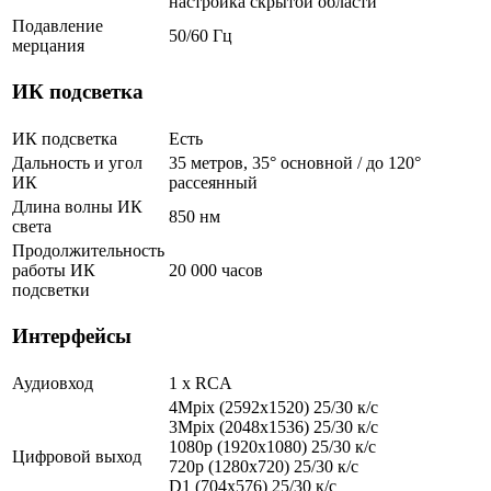
настройка скрытой области
Подавление
50/60 Гц
мерцания
ИК подсветка
ИК подсветка
Есть
Дальность и угол
35 метров, 35° основной / до 120°
ИК
рассеянный
Длина волны ИК
850 нм
света
Продолжительность
работы ИК
20 000 часов
подсветки
Интерфейсы
Аудиовход
1 х RCA
4Mpix (2592х1520) 25/30 к/с
3Mpix (2048x1536) 25/30 к/с
1080p (1920х1080) 25/30 к/с
Цифровой выход
720p (1280x720) 25/30 к/с
D1 (704x576) 25/30 к/с