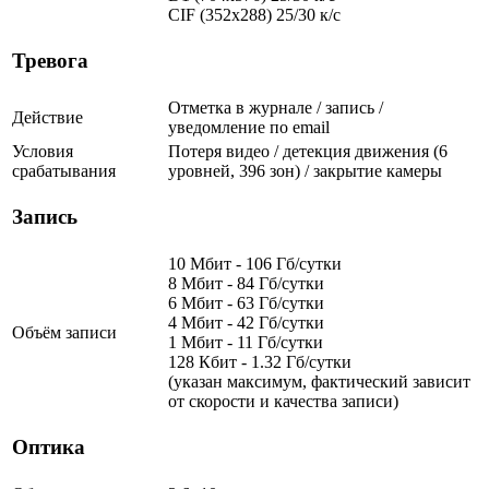
CIF (352x288) 25/30 к/с
Тревога
Отметка в журнале / запись /
Действие
уведомление по email
Условия
Потеря видео / детекция движения (6
срабатывания
уровней, 396 зон) / закрытие камеры
Запись
10 Мбит - 106 Гб/сутки
8 Мбит - 84 Гб/сутки
6 Мбит - 63 Гб/сутки
4 Мбит - 42 Гб/сутки
Объём записи
1 Мбит - 11 Гб/сутки
128 Кбит - 1.32 Гб/сутки
(указан максимум, фактический зависит
от скорости и качества записи)
Оптика