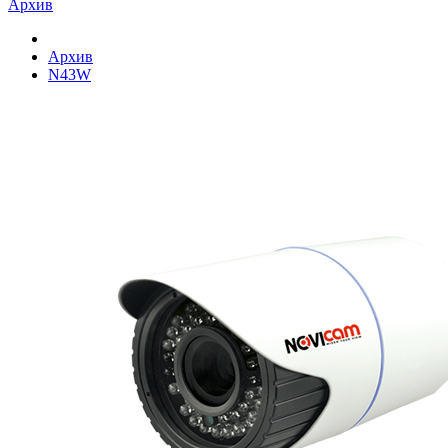
Архив
Архив
N43W