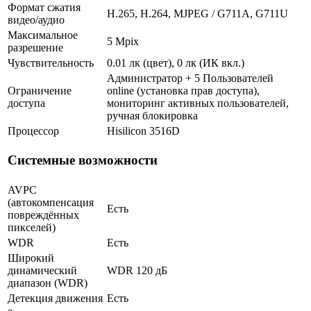
Формат сжатия
H.265, H.264, MJPEG / G711A, G711U
видео/аудио
Максимальное
5 Mpix
разрешение
Чувствительность
0.01 лк (цвет), 0 лк (ИК вкл.)
Администратор + 5 Пользователей
Ограничение
online (установка прав доступа),
доступа
мониторинг активных пользователей,
ручная блокировка
Процессор
Hisilicon 3516D
Системные возможности
AVPC
(автокомпенсация
Есть
повреждённых
пикселей)
WDR
Есть
Широкий
динамический
WDR 120 дБ
диапазон (WDR)
Детекция движения
Есть