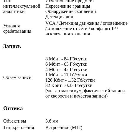
Тип
Исчезновение предмета
интеллектуальной
Пересечение границы
аналитики
Обнаружение скоплений
Детекция лиц
VCA / Детекция движения / оповещение
Условия
/ отключение от сети / конфликт IP /
срабатывания
исключения хранения
Запись
8 Мбит - 84 Гб/сутки
6 Мбит - 63 Гб/сутки
4 Мбит - 42 Гб/сутки
1 Мбит - 11 Гб/сутки
Объём записи
128 Кбит - 1.32 Гб/сутки
32 Кбит - 0.33 Гб/сутки
(указан максимум, фактический зависит
от скорости и качества записи)
Оптика
Объективы
3.6 мм
Тип крепления
Встроенное (М12)