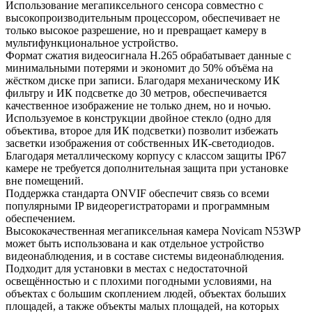
Использование мегапиксельного сенсора совместно с
высокопроизводительным процессором, обеспечивает не
только высокое разрешение, но и превращает камеру в
мультифункциональное устройство.
Формат сжатия видеосигнала H.265 обрабатывает данные с
минимальными потерями и экономит до 50% объёма на
жёстком диске при записи. Благодаря механическому ИК
фильтру и ИК подсветке до 30 метров, обеспечивается
качественное изображение не только днем, но и ночью.
Используемое в конструкции двойное стекло (одно для
объектива, второе для ИК подсветки) позволит избежать
засветки изображения от собственных ИК-светодиодов.
Благодаря металлическому корпусу с классом защиты IP67
камере не требуется дополнительная защита при установке
вне помещений.
Поддержка стандарта ONVIF обеспечит связь со всеми
популярными IP видеорегистраторами и программным
обеспечением.
Высококачественная мегапиксельная камера Novicam N53WP
может быть использована и как отдельное устройство
видеонаблюдения, и в составе системы видеонаблюдения.
Подходит для установки в местах с недостаточной
освещённостью и с плохими погодными условиями, на
объектах с большим скоплением людей, объектах больших
площадей, а также объекты малых площадей, на которых