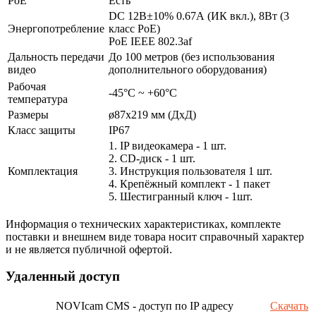
PoE
Есть
DC 12В±10% 0.67А (ИК вкл.), 8Вт (3
Энергопотребление
класс PoE)
PoE IEEE 802.3af
Дальность передачи
До 100 метров (без использования
видео
дополнительного оборудования)
Рабочая
-45°С ~ +60°С
температура
Размеры
ø87x219 мм (ДхД)
Класс защиты
IP67
1. IP видеокамера - 1 шт.
2. СD-диск - 1 шт.
Комплектация
3. Инструкция пользователя 1 шт.
4. Крепёжный комплект - 1 пакет
5. Шестигранный ключ - 1шт.
Информация о технических характеристиках, комплекте
поставки и внешнем виде товара носит справочный характер
и не является публичной офертой.
Удаленный доступ
NOVIcam CMS - доступ по IP адресу
Скачать