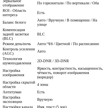
Зеркальное
По горизонтали / По вертикали / Оба
отображение
ROI - Область
Есть
интереса
Авто / Вручную / В помещении / На
Баланс белого
улице
Компенсация
задней засветки
BLC
(BLC)
Режим день/ночь
Авто/ Ч/б / Цветной / По расписанию
Контроль усиления
Авто
(AGC)
Технология
2D-DNR / 3D-DNR
шумоподавления
Яркость, контрастность, насыщенность,
Настройка
чёткость, поворот изображения
изображения
(коридор)
Настройка скрытой
4 зоны
области
Антитуман
Есть
Настройка
Вручную
экспозиции
Настройки канала
Имя, текст (5 зон)