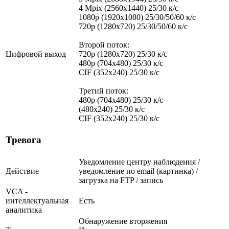
4 Mpix (2560x1440) 25/30 к/с
1080p (1920x1080) 25/30/50/60 к/с
720p (1280х720) 25/30/50/60 к/с
Второй поток:
Цифровой выход
720p (1280х720) 25/30 к/с
480p (704x480) 25/30 к/с
CIF (352x240) 25/30 к/с
Третий поток:
480p (704x480) 25/30 к/с
(480x240) 25/30 к/с
CIF (352x240) 25/30 к/с
Тревога
Уведомление центру наблюдения /
Действие
уведомление по email (картинка) /
загрузка на FTP / запись
VCA -
интеллектуальная
Есть
аналитика
Обнаружение вторжения