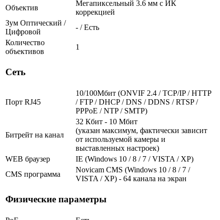
Мегапиксельный 3.6 мм c ИК
Объектив
коррекцией
Зум Оптический /
- / Есть
Цифровой
Количество
1
объективов
Сеть
10/100Мбит (ONVIF 2.4 / TCP/IP / HTTP
Порт RJ45
/ FTP / DHCP / DNS / DDNS / RTSP /
PPPoE / NTP / SMTP)
32 Кбит - 10 Мбит
(указан максимум, фактически зависит
Битрейт на канал
от используемой камеры и
выставленных настроек)
WEB браузер
IE (Windows 10 / 8 / 7 / VISTA / XP)
Novicam CMS (Windows 10 / 8 / 7 /
CMS программа
VISTA / XP) - 64 канала на экран
Физические параметры