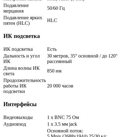
Подавление
50/60 Гц
мерцания
Подавление ярких
HLC
пятен (HLC)
ИК подсветка
ИК подсветка
Есть
Дальность и угол
30 метров, 35° основной / до 120°
ИК
рассеянный
Длина волны ИК
850 нм
света
Продолжительность
работы ИК
20 000 часов
подсветки
Интерфейсы
Видеовыходы
1 x BNC 75 Ом
Аудиовход
1 х 3.5 мм jack
Основной поток:
5 Mpix (2688x1944) 25/30 к/с