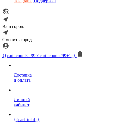
Telegram
| Поддержка
Ваш город:
Сменить город
{{cart_count<=99 ? cart_count: '99+' }}
Доставка
и оплата
Личный
кабинет
{{cart_total}}