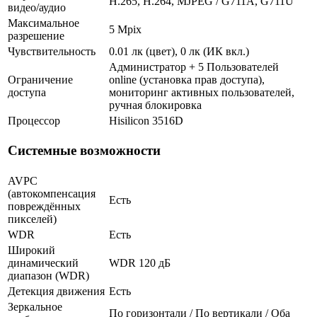
H.265, H.264, MJPEG / G711A, G711U
видео/аудио
Максимальное
5 Mpix
разрешение
Чувствительность
0.01 лк (цвет), 0 лк (ИК вкл.)
Администратор + 5 Пользователей
Ограничение
online (установка прав доступа),
доступа
мониторинг активных пользователей,
ручная блокировка
Процессор
Hisilicon 3516D
Системные возможности
AVPC
(автокомпенсация
Есть
повреждённых
пикселей)
WDR
Есть
Широкий
динамический
WDR 120 дБ
диапазон (WDR)
Детекция движения
Есть
Зеркальное
По горизонтали / По вертикали / Оба