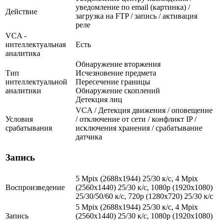
уведомление по email (картинка) /
Действие
загрузка на FTP / запись / активация
реле
VCA -
интеллектуальная
Есть
аналитика
Обнаружение вторжения
Тип
Исчезновение предмета
интеллектуальной
Пересечение границы
аналитики
Обнаружение скоплений
Детекция лиц
VCA / Детекция движения / оповещение
Условия
/ отключение от сети / конфликт IP /
срабатывания
исключения хранения / срабатывание
датчика
Запись
5 Mpix (2688x1944) 25/30 к/с, 4 Mpix
Воспроизведение
(2560x1440) 25/30 к/с, 1080p (1920x1080)
25/30/50/60 к/с, 720p (1280х720) 25/30 к/с
5 Mpix (2688x1944) 25/30 к/с, 4 Mpix
Запись
(2560x1440) 25/30 к/с, 1080p (1920x1080)