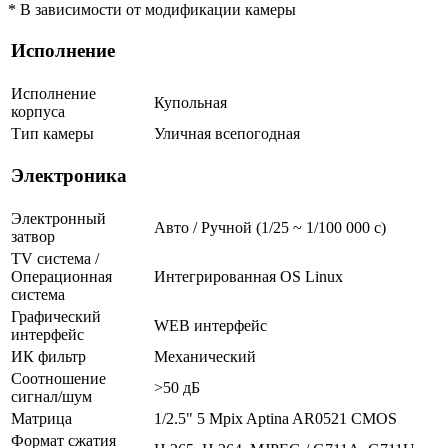
* В зависимости от модификации камеры
Исполнение
Исполнение
Купольная
корпуса
Тип камеры
Уличная всепогодная
Электроника
Электронный
Авто / Ручной (1/25 ~ 1/100 000 с)
затвор
TV система /
Операционная
Интегрированная OS Linux
система
Графический
WEB интерфейс
интерфейс
ИК фильтр
Механический
Соотношение
>50 дБ
сигнал/шум
Матрица
1/2.5" 5 Mpix Aptina AR0521 CMOS
Формат сжатия