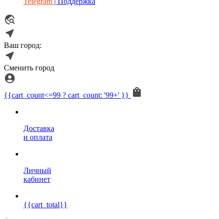
Telegram
| Поддержка
Ваш город:
Сменить город
{{cart_count<=99 ? cart_count: '99+' }}
Доставка
и оплата
Личный
кабинет
{{cart_total}}