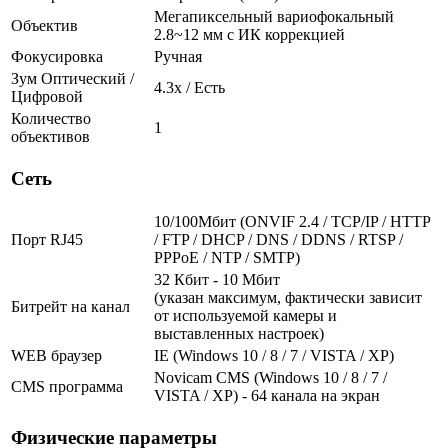
Мегапиксельный вариофокальный
Объектив
2.8~12 мм c ИК коррекцией
Фокусировка
Ручная
Зум Оптический /
4.3х / Есть
Цифровой
Количество
1
объективов
Сеть
10/100Мбит (ONVIF 2.4 / TCP/IP / HTTP
Порт RJ45
/ FTP / DHCP / DNS / DDNS / RTSP /
PPPoE / NTP / SMTP)
32 Кбит - 10 Мбит
(указан максимум, фактически зависит
Битрейт на канал
от используемой камеры и
выставленных настроек)
WEB браузер
IE (Windows 10 / 8 / 7 / VISTA / XP)
Novicam CMS (Windows 10 / 8 / 7 /
CMS программа
VISTA / XP) - 64 канала на экран
Физические параметры