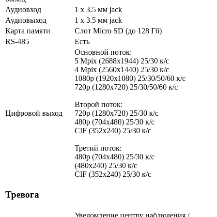
Аудиовход
1 х 3.5 мм jack
Аудиовыход
1 х 3.5 мм jack
Карта памяти
Слот Micro SD (до 128 Гб)
RS-485
Есть
Основной поток:
5 Mpix (2688x1944) 25/30 к/с
4 Mpix (2560x1440) 25/30 к/с
1080p (1920x1080) 25/30/50/60 к/с
720p (1280х720) 25/30/50/60 к/с
Второй поток:
Цифровой выход
720p (1280х720) 25/30 к/с
480p (704x480) 25/30 к/с
CIF (352x240) 25/30 к/с
Третий поток:
480p (704x480) 25/30 к/с
(480x240) 25/30 к/с
CIF (352x240) 25/30 к/с
Тревога
Уведомление центру наблюдения /