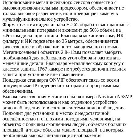
Использование мегапиксельного сенсора совместно с
высокопроизводительным процессором, обеспечивает не
только высокое разрешение, но и превращает камеру в
мультифункциональное устройство.
Формат сжатия видеосигнала H.265 обрабатывает данные с
минимальными потерями и экономит до 50% объёма на
жёстком диске при записи. Благодаря механическому ИК
фильтру и ИК подсветке до 35 метров, обеспечивается
качественное изображение не только днем, но и ночью.
Мегапиксельный объектив 2.8~12мм позволяет выбрать
необходимый для наблюдения угол обзора и распознать
мельчайшие детали. Благодаря металлическому корпусу с
классом защиты IP67 камере не требуется дополнительная
защита при установке вне помещений.
Поддержка стандарта ONVIF обеспечит связь со всеми
популярными IP видеорегистраторами и программным
обеспечением.
Высококачественная мегапиксельная камера Novicam N58VP
может быть использована и как отдельное устройство
видеонаблюдения, и в составе системы видеонаблюдения.
Подходит для установки в местах с недостаточной
освещённостью и с плохими погодными условиями, на
объектах с большим скоплением людей, объектах больших
площадей, а также объекты малых площадей, на которых
необходима высокая детализация изображения.