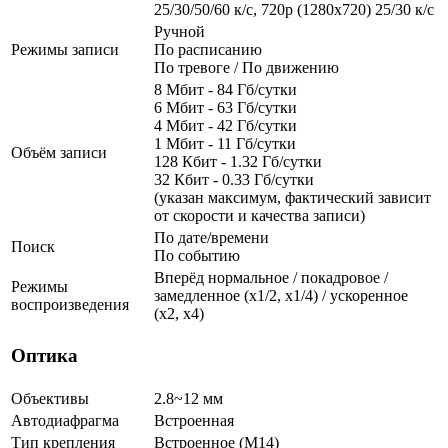
25/30/50/60 к/с, 720p (1280х720) 25/30 к/с
Ручной
Режимы записи
По расписанию
По тревоге / По движению
8 Мбит - 84 Гб/сутки
6 Мбит - 63 Гб/сутки
4 Мбит - 42 Гб/сутки
1 Мбит - 11 Гб/сутки
Объём записи
128 Кбит - 1.32 Гб/сутки
32 Кбит - 0.33 Гб/сутки
(указан максимум, фактический зависит
от скорости и качества записи)
По дате/времени
Поиск
По событию
Вперёд нормальное / покадровое /
Режимы
замедленное (х1/2, х1/4) / ускоренное
воспроизведения
(х2, х4)
Оптика
Объективы
2.8~12 мм
Автодиафрагма
Встроенная
Тип крепления
Встроенное (М14)