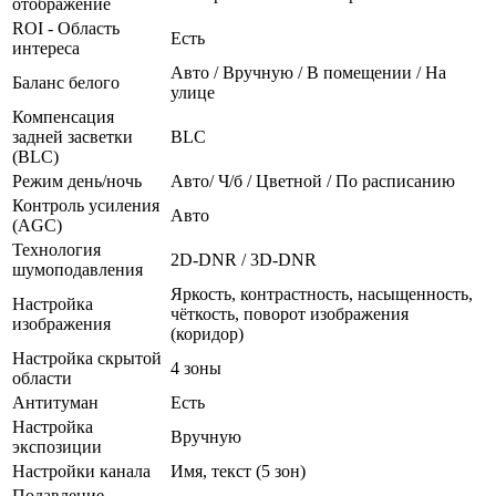
отображение
ROI - Область
Есть
интереса
Авто / Вручную / В помещении / На
Баланс белого
улице
Компенсация
задней засветки
BLC
(BLC)
Режим день/ночь
Авто/ Ч/б / Цветной / По расписанию
Контроль усиления
Авто
(AGC)
Технология
2D-DNR / 3D-DNR
шумоподавления
Яркость, контрастность, насыщенность,
Настройка
чёткость, поворот изображения
изображения
(коридор)
Настройка скрытой
4 зоны
области
Антитуман
Есть
Настройка
Вручную
экспозиции
Настройки канала
Имя, текст (5 зон)
Подавление