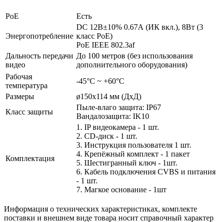
PoE
Есть
DC 12В±10% 0.67А (ИК вкл.), 8Вт (3
Энергопотребление
класс PoE)
PoE IEEE 802.3af
Дальность передачи
До 100 метров (без использования
видео
дополнительного оборудования)
Рабочая
-45°С ~ +60°С
температура
Размеры
ø150x114 мм (ДхД)
Пыле-влаго защита: IP67
Класс защиты
Вандалозащита: IK10
1. IP видеокамера - 1 шт.
2. СD-диск - 1 шт.
3. Инструкция пользователя 1 шт.
4. Крепёжный комплект - 1 пакет
Комплектация
5. Шестигранный ключ - 1шт.
6. Кабель подключения CVBS и питания
- 1 шт.
7. Магкое основание - 1шт
Информация о технических характеристиках, комплекте
поставки и внешнем виде товара носит справочный характер