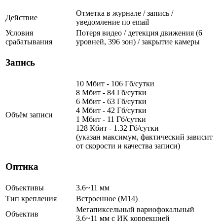
Отметка в журнале / запись /
Действие
уведомление по email
Условия
Потеря видео / детекция движения (6
срабатывания
уровней, 396 зон) / закрытие камеры
Запись
10 Мбит - 106 Гб/сутки
8 Мбит - 84 Гб/сутки
6 Мбит - 63 Гб/сутки
4 Мбит - 42 Гб/сутки
Объём записи
1 Мбит - 11 Гб/сутки
128 Кбит - 1.32 Гб/сутки
(указан максимум, фактический зависит
от скорости и качества записи)
Оптика
Объективы
3.6~11 мм
Тип крепления
Встроенное (М14)
Мегапиксельный вариофокальный
Объектив
3.6~11 мм с ИК коррекцией