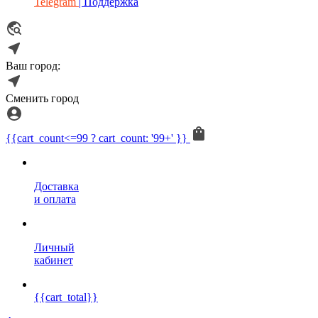
Telegram
| Поддержка
Ваш город:
Сменить город
{{cart_count<=99 ? cart_count: '99+' }}
Доставка
и оплата
Личный
кабинет
{{cart_total}}