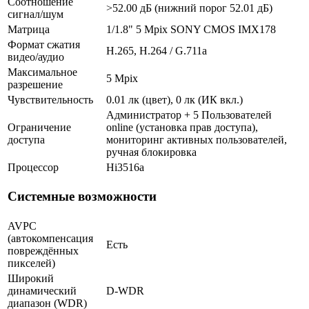
Соотношение
>52.00 дБ (нижний порог 52.01 дБ)
сигнал/шум
Матрица
1/1.8" 5 Mpix SONY CMOS IMX178
Формат сжатия
H.265, H.264 / G.711a
видео/аудио
Максимальное
5 Mpix
разрешение
Чувствительность
0.01 лк (цвет), 0 лк (ИК вкл.)
Администратор + 5 Пользователей
Ограничение
online (установка прав доступа),
доступа
мониторинг активных пользователей,
ручная блокировка
Процессор
Hi3516a
Системные возможности
AVPC
(автокомпенсация
Есть
повреждённых
пикселей)
Широкий
динамический
D-WDR
диапазон (WDR)