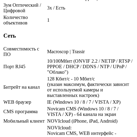
Зум Оптический /
3х / Есть
Цифровой
Количество
1
объективов
Сеть
Совместимость с
Macroscop | Trassir
ПО
10/100Мбит (ONVIF 2.2 / NETIP / RTSP /
Порт RJ45
PPPOE / DHCP / DDNS / NTP / UPnP /
"Облако")
128 Кбит/с - 10 Мбит/с
(указан максимум, фактически зависит
Битрейт на канал
от используемой камеры и
выставленных настроек)
WEB браузер
IE (Windows 10 / 8 / 7 / VISTA / XP)
Novicam CMS (Windows 10 / 8 / 7 /
CMS программа
VISTA / XP) - 64 канала на экран
Мобильный клиент
NOVIcloud (iPhone, iPad, Android)
NOVIcloud:
Novicam CMS, WEB интерфейс -