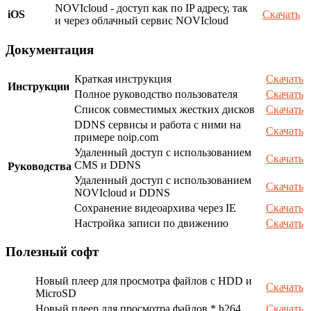
NOVIcloud - доступ как по IP адресу, так
iOS
Скачать
и через облачный сервис NOVIcloud
Документация
Краткая инструкция
Скачать
Инструкции
Полное руководство пользователя
Скачать
Список совместимых жестких дисков
Скачать
DDNS сервисы и работа с ними на
Скачать
примере noip.com
Удаленный доступ с использованием
Скачать
CMS и DDNS
Руководства
Удаленный доступ с использованием
Скачать
NOVIcloud и DDNS
Сохранение видеоархива через IE
Скачать
Настройка записи по движению
Скачать
Полезный софт
Новый плеер для просмотра файлов с HDD и
Скачать
MicroSD
Новый плеер для просмотра файлов *.h264
Скачать