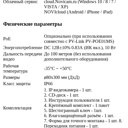
Облачный сервис
cloud.Novicam.ru (Windows 10 / 8 / 7 /
VISTA / XP)
NOVIcloud (Android / iPhone / iPad)
Физические параметры
Опционально (при использовании
PoE
совместно с PV-Link PV-POE01MS)
Энергопотребление
DC 12В±10% 0.83А (ИК вкл.), 10 Вт
Дальность передачи
До 100 метров (без использования
видео
дополнительного оборудования)
Рабочая
-35°С ~ +50°С
температура
Размеры
ø80х300 мм (ДхД)
Класс защиты
IP66
1. IP видеокамера - 1 шт.
2. СD-диск - 1 шт.
3. Инструкция пользователя 1 шт.
4. Крепёжный комплект - 1 пакет
Комплектация
5. Шестигранный ключ - 1шт.
6. Влагозащищённый разъём - 1 шт.
7. Форма для точного монтажа - 1 шт. 8.
Переходник питания - 1 шт.