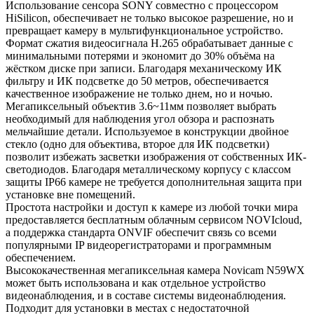
Использование сенсора SONY совместно с процессором
HiSilicon, обеспечивает не только высокое разрешение, но и
превращает камеру в мультифункциональное устройство.
Формат сжатия видеосигнала H.265 обрабатывает данные с
минимальными потерями и экономит до 30% объёма на
жёстком диске при записи. Благодаря механическому ИК
фильтру и ИК подсветке до 50 метров, обеспечивается
качественное изображение не только днем, но и ночью.
Мегапиксельный объектив 3.6~11мм позволяет выбрать
необходимый для наблюдения угол обзора и распознать
мельчайшие детали. Используемое в конструкции двойное
стекло (одно для объектива, второе для ИК подсветки)
позволит избежать засветки изображения от собственных ИК-
светодиодов. Благодаря металлическому корпусу с классом
защиты IP66 камере не требуется дополнительная защита при
установке вне помещений.
Простота настройки и доступ к камере из любой точки мира
предоставляется бесплатным облачным сервисом NOVIcloud,
а поддержка стандарта ONVIF обеспечит связь со всеми
популярными IP видеорегистраторами и программным
обеспечением.
Высококачественная мегапиксельная камера Novicam N59WX
может быть использована и как отдельное устройство
видеонаблюдения, и в составе системы видеонаблюдения.
Подходит для установки в местах с недостаточной