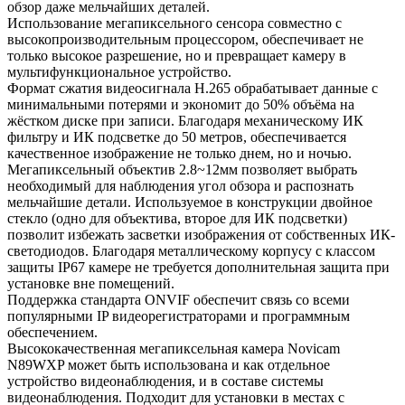
обзор даже мельчайших деталей.
Использование мегапиксельного сенсора совместно с
высокопроизводительным процессором, обеспечивает не
только высокое разрешение, но и превращает камеру в
мультифункциональное устройство.
Формат сжатия видеосигнала H.265 обрабатывает данные с
минимальными потерями и экономит до 50% объёма на
жёстком диске при записи. Благодаря механическому ИК
фильтру и ИК подсветке до 50 метров, обеспечивается
качественное изображение не только днем, но и ночью.
Мегапиксельный объектив 2.8~12мм позволяет выбрать
необходимый для наблюдения угол обзора и распознать
мельчайшие детали. Используемое в конструкции двойное
стекло (одно для объектива, второе для ИК подсветки)
позволит избежать засветки изображения от собственных ИК-
светодиодов. Благодаря металлическому корпусу с классом
защиты IP67 камере не требуется дополнительная защита при
установке вне помещений.
Поддержка стандарта ONVIF обеспечит связь со всеми
популярными IP видеорегистраторами и программным
обеспечением.
Высококачественная мегапиксельная камера Novicam
N89WXP может быть использована и как отдельное
устройство видеонаблюдения, и в составе системы
видеонаблюдения. Подходит для установки в местах с