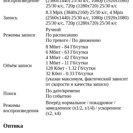
Воспроизведение
(2560x1440) 25/30 к/с, 1080p (1920x1080)
25/30 к/с, 720p (1280х720) 25/30 к/с
8.3 Mpix (3840x2160) 25/30 к/с, 4 Mpix
Запись
(2560x1440) 25/30 к/с, 1080p (1920x1080)
25/30 к/с, 720p (1280х720) 25/30 к/с
Ручной
Режимы записи
По расписанию
По тревоге / По движению
8 Мбит - 84 Гб/сутки
6 Мбит - 63 Гб/сутки
4 Мбит - 42 Гб/сутки
1 Мбит - 11 Гб/сутки
Объём записи
128 Кбит - 1.32 Гб/сутки
32 Кбит - 0.33 Гб/сутки
(указан максимум, фактический зависит
от скорости и качества записи)
По дате/времени
Поиск
По событию
Вперёд нормальное / покадровое /
Режимы
замедленное (х1/2, х1/4) / ускоренное
воспроизведения
(х2, х4)
Оптика