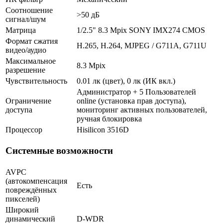
Соотношение
>50 дБ
сигнал/шум
Матрица
1/2.5" 8.3 Mpix SONY IMX274 CMOS
Формат сжатия
H.265, H.264, MJPEG / G711A, G711U
видео/аудио
Максимальное
8.3 Mpix
разрешение
Чувствительность
0.01 лк (цвет), 0 лк (ИК вкл.)
Администратор + 5 Пользователей
Ограничение
online (установка прав доступа),
доступа
мониторинг активных пользователей,
ручная блокировка
Процессор
Hisilicon 3516D
Системные возможности
AVPC
(автокомпенсация
Есть
повреждённых
пикселей)
Широкий
динамический
D-WDR