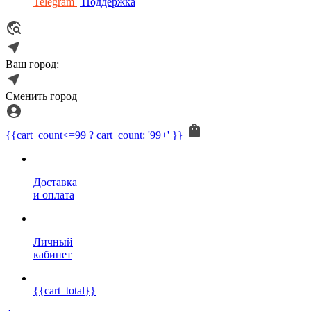
Telegram
| Поддержка
Ваш город:
Сменить город
{{cart_count<=99 ? cart_count: '99+' }}
Доставка
и оплата
Личный
кабинет
{{cart_total}}