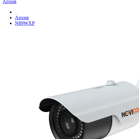
Архив
Архив
N89WXP