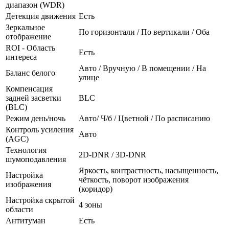
диапазон (WDR)
Детекция движения
Есть
Зеркальное
По горизонтали / По вертикали / Оба
отображение
ROI - Область
Есть
интереса
Авто / Вручную / В помещении / На
Баланс белого
улице
Компенсация
задней засветки
BLC
(BLC)
Режим день/ночь
Авто/ Ч/б / Цветной / По расписанию
Контроль усиления
Авто
(AGC)
Технология
2D-DNR / 3D-DNR
шумоподавления
Яркость, контрастность, насыщенность,
Настройка
чёткость, поворот изображения
изображения
(коридор)
Настройка скрытой
4 зоны
области
Антитуман
Есть