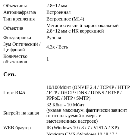
Объективы
2.8~12 мм
Автодиафрагма
Встроенная
Тип крепления
Встроенное (М14)
Мегапиксельный вариофокальный
Объектив
2.8~12 мм c ИК коррекцией
Фокусировка
Ручная
Зум Оптический /
4.3х / Есть
Цифровой
Количество
1
объективов
Сеть
10/100Мбит (ONVIF 2.4 / TCP/IP / HTTP
Порт RJ45
/ FTP / DHCP / DNS / DDNS / RTSP /
PPPoE / NTP / SMTP)
32 Кбит - 10 Мбит
(указан максимум, фактически зависит
Битрейт на канал
от используемой камеры и
выставленных настроек)
WEB браузер
IE (Windows 10 / 8 / 7 / VISTA / XP)
Novicam CMS (Windows 10 / 8 / 7 /