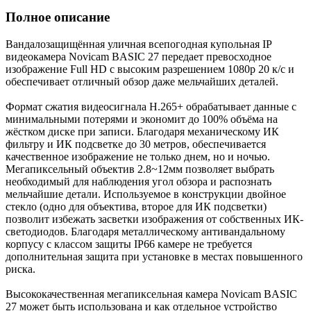
Полное описание
Вандалозащищённая уличная всепогодная купольная IP
видеокамера Novicam BASIC 27 передает превосходное
изображение Full HD с высоким разрешением 1080p 20 к/с и
обеспечивает отличный обзор даже мельчайших деталей.
Формат сжатия видеосигнала H.265+ обрабатывает данные с
минимальными потерями и экономит до 100% объёма на
жёстком диске при записи. Благодаря механическому ИК
фильтру и ИК подсветке до 30 метров, обеспечивается
качественное изображение не только днем, но и ночью.
Мегапиксельный объектив 2.8~12мм позволяет выбрать
необходимый для наблюдения угол обзора и распознать
мельчайшие детали. Используемое в конструкции двойное
стекло (одно для объектива, второе для ИК подсветки)
позволит избежать засветки изображения от собственных ИК-
светодиодов. Благодаря металлическому антивандальному
корпусу с классом защиты IP66 камере не требуется
дополнительная защита при установке в местах повышенного
риска.
Высококачественная мегапиксельная камера Novicam BASIC
27 может быть использована и как отдельное устройство