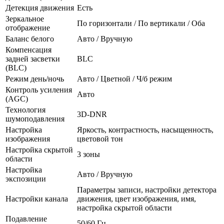
Детекция движения
Есть
Зеркальное
По горизонтали / По вертикали / Оба
отображение
Баланс белого
Авто / Вручную
Компенсация
задней засветки
BLC
(BLC)
Режим день/ночь
Авто / Цветной / Ч/б режим
Контроль усиления
Авто
(AGC)
Технология
3D-DNR
шумоподавления
Настройка
Яркость, контрастность, насыщенность,
изображения
цветовой тон
Настройка скрытой
3 зоны
области
Настройка
Авто / Вручную
экспозиции
Параметры записи, настройки детектора
Настройки канала
движения, цвет изображения, имя,
настройка скрытой области
Подавление
50/60 Гц