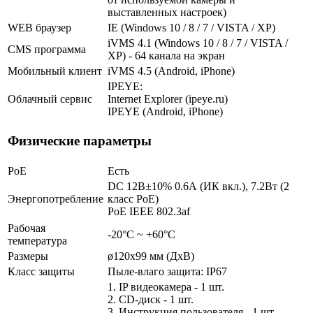
выставленных настроек)
WEB браузер
IE (Windows 10 / 8 / 7 / VISTA / XP)
iVMS 4.1 (Windows 10 / 8 / 7 / VISTA /
CMS программа
XP) - 64 канала на экран
Мобильный клиент
iVMS 4.5 (Android, iPhone)
IPEYE:
Облачный сервис
Internet Explorer (ipeye.ru)
IPEYE (Android, iPhone)
Физические параметры
PoE
Есть
DC 12В±10% 0.6А (ИК вкл.), 7.2Вт (2
Энергопотребление
класс PoE)
PoE IEEE 802.3af
Рабочая
-20°С ~ +60°С
температура
Размеры
ø120x99 мм (ДхВ)
Класс защиты
Пыле-влаго защита: IP67
1. IP видеокамера - 1 шт.
2. СD-диск - 1 шт.
3. Инструкция пользователя - 1 шт.