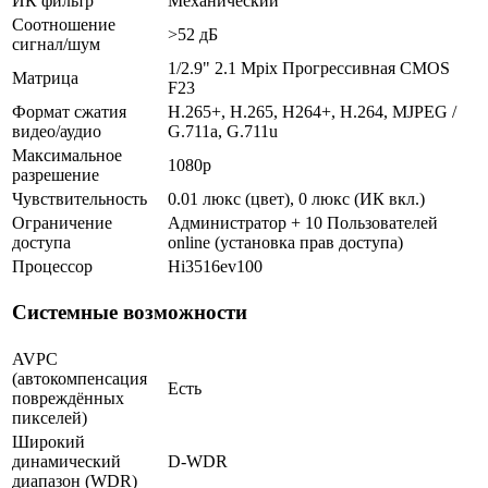
ИК фильтр
Механический
Соотношение
>52 дБ
сигнал/шум
1/2.9" 2.1 Mpix Прогрессивная CMOS
Матрица
F23
Формат сжатия
H.265+, H.265, H264+, H.264, MJPEG /
видео/аудио
G.711a, G.711u
Максимальное
1080p
разрешение
Чувствительность
0.01 люкс (цвет), 0 люкс (ИК вкл.)
Ограничение
Администратор + 10 Пользователей
доступа
online (установка прав доступа)
Процессор
Hi3516ev100
Системные возможности
AVPC
(автокомпенсация
Есть
повреждённых
пикселей)
Широкий
динамический
D-WDR
диапазон (WDR)