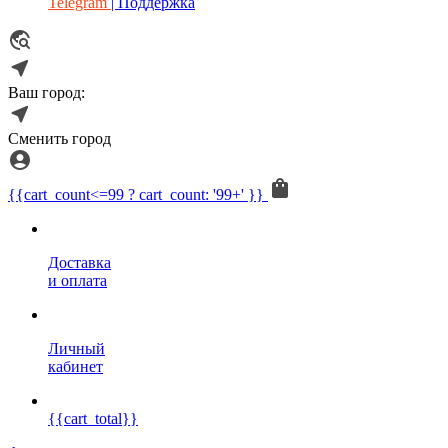
Telegram
| Поддержка
Ваш город:
Сменить город
{{cart_count<=99 ? cart_count: '99+' }}
Доставка
и оплата
Личный
кабинет
{{cart_total}}