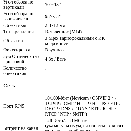
Угол обзора по
50°~18°
вертикали
Угол обзора по
98°~33°
горизонтали
Объективы
2.8~12 мм
Тип крепления
Встроенное (M14)
3 Mpix вариофокальный c ИК
Объектив
коррекцией
Фокусировка
Вручную
Зум Оптический /
4.3х / Есть
Цифровой
Количество
1
объективов
Сеть
10/100Мбит (Novicam / ONVIF 2.4 /
TCP/IP / ICMP / HTTP / HTTPS / FTP /
Порт RJ45
DHCP / DNS / DDNS / RTP / RTSP /
RTCP / NTP / SMTP )
128 Кбит/с - 8 Мбит/с
(указан максимум, фактически зависит
Битрейт на канал
от используемой камеры и