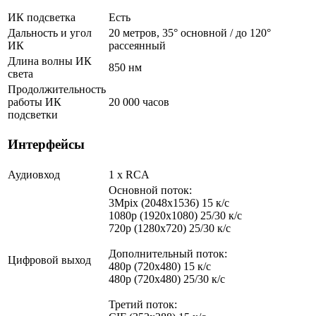
ИК подсветка
Есть
Дальность и угол
20 метров, 35° основной / до 120°
ИК
рассеянный
Длина волны ИК
850 нм
света
Продолжительность
работы ИК
20 000 часов
подсветки
Интерфейсы
Аудиовход
1 х RCA
Основной поток:
3Mpix (2048x1536) 15 к/с
1080p (1920x1080) 25/30 к/с
720p (1280x720) 25/30 к/с
Дополнительный поток:
Цифровой выход
480p (720x480) 15 к/с
480p (720x480) 25/30 к/с
Третий поток: