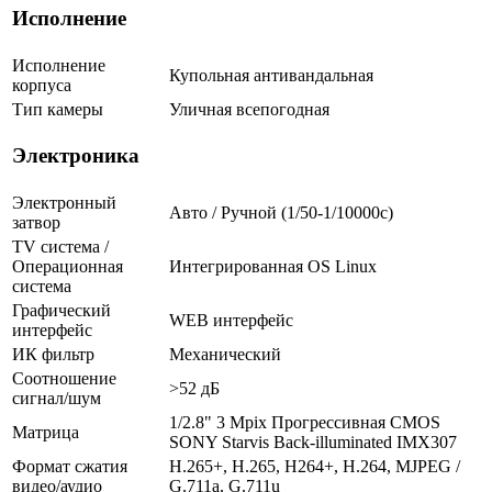
Исполнение
Исполнение
Купольная антивандальная
корпуса
Тип камеры
Уличная всепогодная
Электроника
Электронный
Авто / Ручной (1/50-1/10000c)
затвор
TV система /
Операционная
Интегрированная OS Linux
система
Графический
WEB интерфейс
интерфейс
ИК фильтр
Механический
Соотношение
>52 дБ
сигнал/шум
1/2.8" 3 Mpix Прогрессивная CMOS
Матрица
SONY Starvis Back-illuminated IMX307
Формат сжатия
H.265+, H.265, H264+, H.264, MJPEG /
видео/аудио
G.711a, G.711u