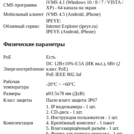
iVMS 4.1 (Windows 10 / 8 / 7 / VISTA /
CMS программа
XP) - 64 канала на экран
Мобильный клиент
iVMS 4.5 (Android, iPhone)
IPEYE:
Облачный сервис
Internet Explorer (ipeye.ru)
IPEYE (Android, iPhone)
Физические параметры
PoE
Есть
DC 12В±10% 0.5А (ИК вкл.), 6Вт (2
Энергопотребление
класс PoE)
PoE IEEE 802.3af
Рабочая
-20°С ~ +60°С
температура
Размеры
ø93.5x78 мм (ДхВ)
Класс защиты
Пыле-влаго защита: IP67
1. IP видеокамера - 1 шт.
2. СD-диск - 1 шт.
3. Инструкция пользователя - 1 шт.
Комплектация
4. Крепёжный комплект - 1 пакет
5. Влагозащищённый разъём - 1 шт.
6. Форма для точного монтажа - 1 шт.