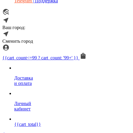
Telegram
| Поддержка
Ваш город:
Сменить город
{{cart_count<=99 ? cart_count: '99+' }}
Доставка
и оплата
Личный
кабинет
{{cart_total}}