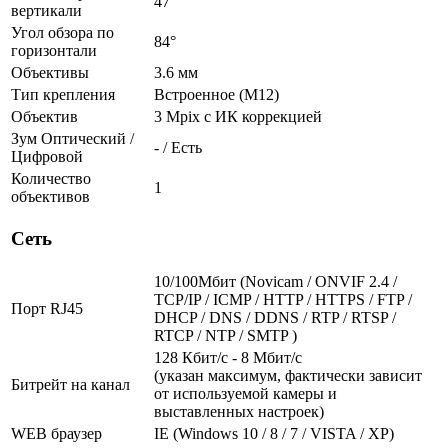
47°
вертикали
Угол обзора по
84°
горизонтали
Объективы
3.6 мм
Тип крепления
Встроенное (М12)
Объектив
3 Mpix c ИК коррекцией
Зум Оптический /
- / Есть
Цифровой
Количество
1
объективов
Сеть
10/100Мбит (Novicam / ONVIF 2.4 /
TCP/IP / ICMP / HTTP / HTTPS / FTP /
Порт RJ45
DHCP / DNS / DDNS / RTP / RTSP /
RTCP / NTP / SMTP )
128 Кбит/с - 8 Мбит/с
(указан максимум, фактически зависит
Битрейт на канал
от используемой камеры и
выставленных настроек)
WEB браузер
IE (Windows 10 / 8 / 7 / VISTA / XP)