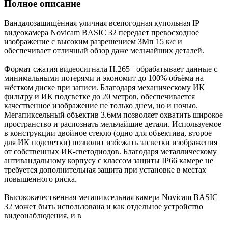
Полное описание
Вандалозащищённая уличная всепогодная купольная IP
видеокамера Novicam BASIC 32 передает превосходное
изображение с высоким разрешением 3Мп 15 к/с и
обеспечивает отличный обзор даже мельчайших деталей.
Формат сжатия видеосигнала H.265+ обрабатывает данные с
минимальными потерями и экономит до 100% объёма на
жёстком диске при записи. Благодаря механическому ИК
фильтру и ИК подсветке до 20 метров, обеспечивается
качественное изображение не только днем, но и ночью.
Мегапиксельный объектив 3.6мм позволяет охватить широкое
пространство и распознать мельчайшие детали. Используемое
в конструкции двойное стекло (одно для объектива, второе
для ИК подсветки) позволит избежать засветки изображения
от собственных ИК-светодиодов. Благодаря металлическому
антивандальному корпусу с классом защиты IP66 камере не
требуется дополнительная защита при установке в местах
повышенного риска.
Высококачественная мегапиксельная камера Novicam BASIC
32 может быть использована и как отдельное устройство
видеонаблюдения, и в