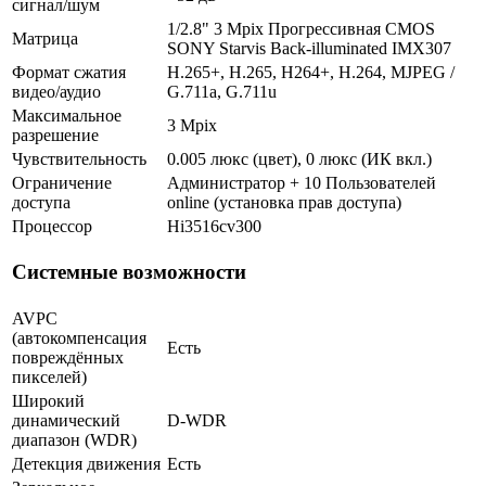
сигнал/шум
1/2.8" 3 Mpix Прогрессивная CMOS
Матрица
SONY Starvis Back-illuminated IMX307
Формат сжатия
H.265+, H.265, H264+, H.264, MJPEG /
видео/аудио
G.711a, G.711u
Максимальное
3 Mpix
разрешение
Чувствительность
0.005 люкс (цвет), 0 люкс (ИК вкл.)
Ограничение
Администратор + 10 Пользователей
доступа
online (установка прав доступа)
Процессор
Hi3516cv300
Системные возможности
AVPC
(автокомпенсация
Есть
повреждённых
пикселей)
Широкий
динамический
D-WDR
диапазон (WDR)
Детекция движения
Есть