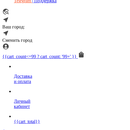
Telegram
| Поддержка
Ваш город:
Сменить город
{{cart_count<=99 ? cart_count: '99+' }}
Доставка
и оплата
Личный
кабинет
{{cart_total}}