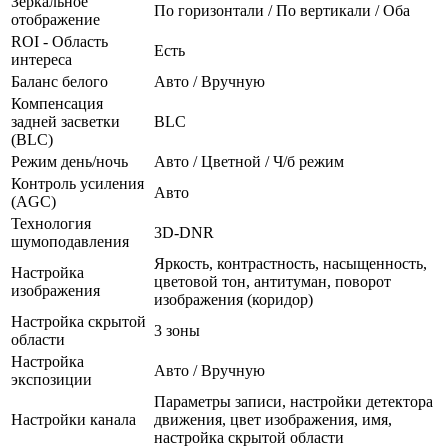
Зеркальное
По горизонтали / По вертикали / Оба
отображение
ROI - Область
Есть
интереса
Баланс белого
Авто / Вручную
Компенсация
задней засветки
BLC
(BLC)
Режим день/ночь
Авто / Цветной / Ч/б режим
Контроль усиления
Авто
(AGC)
Технология
3D-DNR
шумоподавления
Яркость, контрастность, насыщенность,
Настройка
цветовой тон, антитуман, поворот
изображения
изображения (коридор)
Настройка скрытой
3 зоны
области
Настройка
Авто / Вручную
экспозиции
Параметры записи, настройки детектора
Настройки канала
движения, цвет изображения, имя,
настройка скрытой области