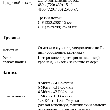
Дополнительный поток:
Цифровой выход
480p (720x480) 15 к/с
480p (720x480) 25/30 к/с
Третий поток:
CIF (352x288) 15 к/с
CIF (352x288) 25/30 к/с
Тревога
Отметка в журнале, уведомление по E-
Действие
mail (сообщение, картинка)
Условия
Потеря видео, детекция движения (6
срабатывания
уровней, 396 зон), закрытие камеры
Запись
8 Мбит - 84 Гб/сутки
6 Мбит - 63 Гб/сутки
4 Мбит - 42 Гб/сутки
Объём записи
1 Мбит - 11 Гб/сутки
128 Кбит - 1.32 Гб/сутки
(указан максимум, фактический зависит
от скорости и качества записи)