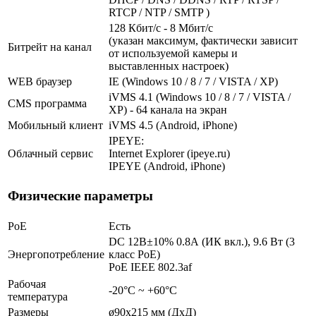
RTCP / NTP / SMTP )
128 Кбит/с - 8 Мбит/с
(указан максимум, фактически зависит
Битрейт на канал
от используемой камеры и
выставленных настроек)
WEB браузер
IE (Windows 10 / 8 / 7 / VISTA / XP)
iVMS 4.1 (Windows 10 / 8 / 7 / VISTA /
CMS программа
XP) - 64 канала на экран
Мобильный клиент
iVMS 4.5 (Android, iPhone)
IPEYE:
Облачный сервис
Internet Explorer (ipeye.ru)
IPEYE (Android, iPhone)
Физические параметры
PoE
Есть
DC 12В±10% 0.8А (ИК вкл.), 9.6 Вт (3
Энергопотребление
класс PoE)
PoE IEEE 802.3af
Рабочая
-20°С ~ +60°С
температура
Размеры
ø90x215 мм (ДxД)