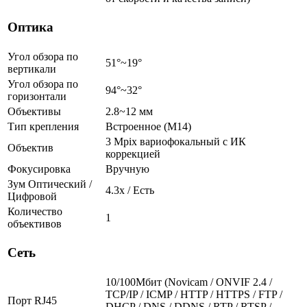
Оптика
Угол обзора по
51°~19°
вертикали
Угол обзора по
94°~32°
горизонтали
Объективы
2.8~12 мм
Тип крепления
Встроенное (M14)
3 Mpix вариофокальный c ИК
Объектив
коррекцией
Фокусировка
Вручную
Зум Оптический /
4.3х / Есть
Цифровой
Количество
1
объективов
Сеть
10/100Мбит (Novicam / ONVIF 2.4 /
TCP/IP / ICMP / HTTP / HTTPS / FTP /
Порт RJ45
DHCP / DNS / DDNS / RTP / RTSP /