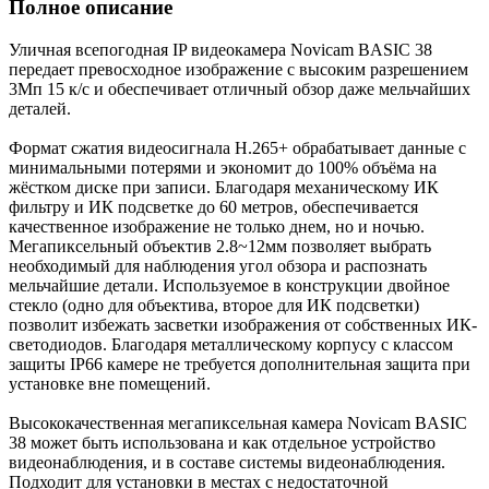
Полное описание
Уличная всепогодная IP видеокамера Novicam BASIC 38
передает превосходное изображение с высоким разрешением
3Мп 15 к/с и обеспечивает отличный обзор даже мельчайших
деталей.
Формат сжатия видеосигнала H.265+ обрабатывает данные с
минимальными потерями и экономит до 100% объёма на
жёстком диске при записи. Благодаря механическому ИК
фильтру и ИК подсветке до 60 метров, обеспечивается
качественное изображение не только днем, но и ночью.
Мегапиксельный объектив 2.8~12мм позволяет выбрать
необходимый для наблюдения угол обзора и распознать
мельчайшие детали. Используемое в конструкции двойное
стекло (одно для объектива, второе для ИК подсветки)
позволит избежать засветки изображения от собственных ИК-
светодиодов. Благодаря металлическому корпусу с классом
защиты IP66 камере не требуется дополнительная защита при
установке вне помещений.
Высококачественная мегапиксельная камера Novicam BASIC
38 может быть использована и как отдельное устройство
видеонаблюдения, и в составе системы видеонаблюдения.
Подходит для установки в местах с недостаточной