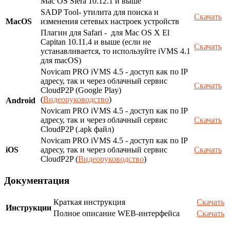
Mac OS Siera 10.12.1 и выше
SADP Tool- утилита для поиска и
Скачать
MacOS
изменения сетевых настроек устройств
Плагин для Safari - для Mac OS X El
Capitan 10.11.4 и выше (если не
Скачать
устанавливается, то используйте iVMS 4.1
для macOS)
Novicam PRO iVMS 4.5 - доступ как по IP
адресу, так и через облачный сервис
Скачать
CloudP2P (Google Play)
(
Видеоруководство
)
Android
Novicam PRO iVMS 4.5 - доступ как по IP
адресу, так и через облачный сервис
Скачать
CloudP2P (.apk файл)
Novicam PRO iVMS 4.5 - доступ как по IP
iOS
адресу, так и через облачный сервис
Скачать
CloudP2P (
Видеоруководство
)
Документация
Краткая инструкция
Скачать
Инструкции
Полное описание WEB-интерфейса
Скачать