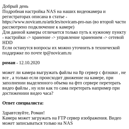
Добрый день
Подробная настройка NAS на наших видеокамера и
регистраторах описана в статье -
https://www.novicam.ru/articles/novicam-pro-nas (во второй части
рассмотрено подключение к камере)
Для данной камеры отличается только путь к нужному пункту
- настройки -> хранение -> управление хранением -> сетевой
HDD
Если останутся вопросы их можно уточнить в технической
поддержке по почте tp@novicam.ru
роман
-
12.10.2020
может ли камера выгружать файлы на ftp сервер с флэшки , не
все , а только если происходит движение на камере, при
заполнении выделенного объема на фтп сервере перетерать
видео файлы , ну или как то сама перетерать например при
достижениии видео часа?
Ответ специалиста:
Здравтсвуйте, Роман!
Камера может загружать на FTP сервер изображения. Видео
может записываться только на NAS