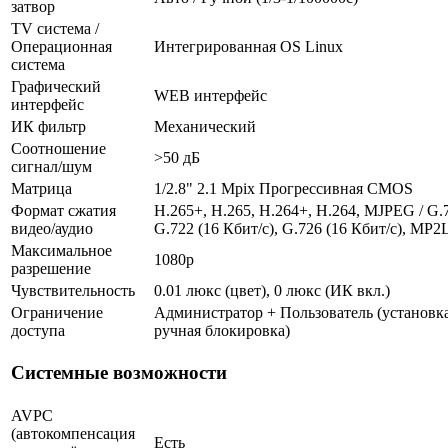
затвор
TV система /
Операционная
Интегрированная OS Linux
система
Графический
WEB интерфейс
интерфейс
ИК фильтр
Механический
Соотношение
>50 дБ
сигнал/шум
Матрица
1/2.8" 2.1 Mpix Прогрессивная CMOS
Формат сжатия
H.265+, H.265, H.264+, H.264, MJPEG / G.7
видео/аудио
G.722 (16 Кбит/с), G.726 (16 Кбит/с), MP2
Максимальное
1080p
разрешение
Чувствительность
0.01 люкс (цвет), 0 люкс (ИК вкл.)
Ограничение
Администратор + Пользователь (установка
доступа
ручная блокировка)
Системные возможности
AVPC
(автокомпенсация
Есть