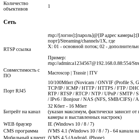
Количество
1
объективов
Сеть
rtsp://[логин]:[пароль]@[IP адрес камеры]:
порт]/Streaming/channels/1X, где
X: 01 - основной поток; 02 - дополнитель
RTSP ссылка
Пример:
rtsp://admin:a1234567@192.168.0.88:554/Str
Совместимость с
Macroscop | Trassir | ITV
ПО
10/100Мбит (Novicam / ONVIF (Profile S, G)
TCP/IP / ICMP / HTTP / HTTPS / FTP / DH
Порт RJ45
RTP / RTSP / RTCP / NTP / UPnP / SMTP /
/ IPv6 / Bonjour / NAS (NFS, SMB/CIFS) / 
32 Кбит - 16 Мбит
Битрейт на канал
(указан максимум, фактически зависит от
камеры и выставленных настроек)
WEB браузер
IE (Windows 10 / 8 / 7)
CMS программа
iVMS 4.1 (Windows 10 / 8 / 7) - 64 канала н
Мобильный клиент
iVMS 4.5 (Android, iPhone)