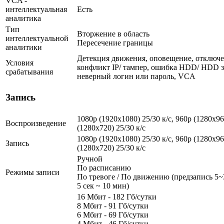
VCA -
интеллектуальная
Есть
аналитика
Тип
Вторжение в область
интеллектуальной
Пересечение границы
аналитики
Детекция движения, оповещение, отключен
Условия
конфликт IP/ тампер, ошибка HDD/ HDD з
срабатывания
неверный логин или пароль, VCA
Запись
1080p (1920x1080) 25/30 к/с, 960p (1280х960
Воспроизведение
(1280х720) 25/30 к/с
1080p (1920x1080) 25/30 к/с, 960p (1280х960
Запись
(1280х720) 25/30 к/с
Ручной
По расписанию
Режимы записи
По тревоге / По движению (предзапись 5~3
5 сек ~ 10 мин)
16 Мбит - 182 Гб/сутки
8 Мбит - 91 Гб/сутки
6 Мбит - 69 Гб/сутки
4 Мбит - 46 Гб/сутки