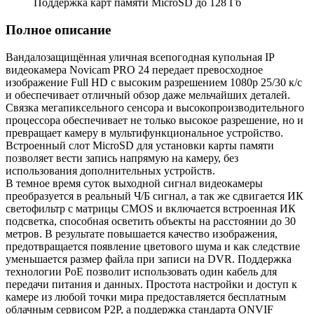
Поддержка карт памяти MicroSD до 128 Гб
Полное описание
Вандалозащищённая уличная всепогодная купольная IP
видеокамера Novicam PRO 24 передает превосходное
изображение Full HD с высоким разрешением 1080p 25/30 к/с
и обеспечивает отличный обзор даже мельчайших деталей.
Связка мегапиксельного сенсора и высокопроизводительного
процессора обеспечивает не только высокое разрешение, но и
превращает камеру в мультифункциональное устройство.
Встроенный слот MicroSD для установки карты памяти
позволяет вести запись напрямую на камеру, без
использования дополнительных устройств.
В темное время суток выходной сигнал видеокамеры
преобразуется в реальный Ч/Б сигнал, а так же сдвигается ИК
светофильтр с матрицы CMOS и включается встроенная ИК
подсветка, способная осветить объекты на расстоянии до 30
метров. В результате повышается качество изображения,
предотвращается появление цветового шума и как следствие
уменьшается размер файла при записи на DVR. Поддержка
технологии РоЕ позволит использовать один кабель для
передачи питания и данных. Простота настройки и доступ к
камере из любой точки мира предоставляется бесплатным
облачным сервисом P2P, а поддержка стандарта ONVIF