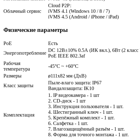
Cloud Р2Р:
Облачный сервис
iVMS 4.1 (Windows 10 / 8 / 7)
iVMS 4.5 (Android / iPhone / iPad)
Физические параметры
PoE
Есть
DC 12В±10% 0.5А (ИК вкл.), 6Вт (2 класс
Энергопотребление
PoE IEEE 802.3af
Рабочая
-45°С ~ +60°С
температура
Размеры
ø111х82 мм (ДхВ)
Пыле-влаго защита: IP67
Класс защиты
Вандалозащита: IK10
1. IP видеокамера - 1 шт
2. СD-диск - 1 шт
3. Инструкция пользователя - 1 шт.
4. Шестигранный ключ - 1 шт.
Комплектация
5. Крепёжный комплект - 1 шт.
6. Салфетка - 1 шт.
7. Влагозащищённый разъём - 1 шт.
8. Форма для точного монтажа - 1 шт.