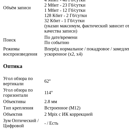
2 Мбит - 23 Гб/сутки
Объём записи
1 Мбит - 12 Гб/сутки
128 Кбит - 2 Гб/сутки
32 Кбит - 1 Гб/сутки
(указан максимум, фактический зависит от
качества записи)
По дате/времени
Поиск
По событию
Режимы
Вперёд нормальное / покадровое / замедленн
воспроизведения
ускоренное (х2, х4)
Оптика
Угол обзора по
62°
вертикали
Угол обзора по
114°
горизонтали
Объективы
2.8 мм
Тип крепления
Встроенное (М12)
Объектив
2 Mpix c ИК коррекцией
Зум Оптический /
- / Есть
Цифровой