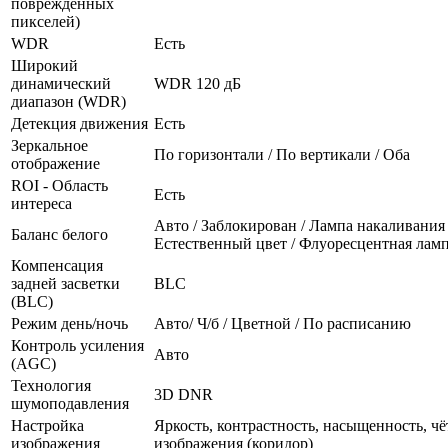
повреждённых
пикселей)
WDR
Есть
Широкий
динамический
WDR 120 дБ
диапазон (WDR)
Детекция движения
Есть
Зеркальное
По горизонтали / По вертикали / Оба
отображение
ROI - Область
Есть
интереса
Авто / Заблокирован / Лампа накаливания 
Баланс белого
Естественный цвет / Флуоресцентная лам
Компенсация
задней засветки
BLC
(BLC)
Режим день/ночь
Авто/ Ч/б / Цветной / По расписанию
Контроль усиления
Авто
(AGC)
Технология
3D DNR
шумоподавления
Настройка
Яркость, контрастность, насыщенность, чё
изображения
изображения (коридор)