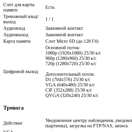
Слот для карты
Есть
памяти
Тревожный вход/
1 / 1
выход
Аудиовход
Зажимной контакт
Аудиовыход
Зажимной контакт
Карта памяти
Слот Micro SD (до 128 Гб)
Основной поток:
1080p (1920x1080) 25/30 к/с
960p (1280х960) 25/30 к/с
720p (1280х720) 25/30 к/с
Цифровой выход
Дополнительный поток:
D1 (704x576) 25/30 к/с
VGA (640x480) 25/30 к/с
CIF (352x288) 25/30 к/с
QVGA (320x240) 25/30 к/с
Тревога
Уведомление центру наблюдения, уведомл
Действие
(картинка), загрузка на FTP/NAS, запись