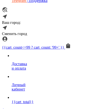
Telegram
| Поддержка
Ваш город:
Сменить город
{{cart_count<=99 ? cart_count: '99+' }}
Доставка
и оплата
Личный
кабинет
{{cart_total}}