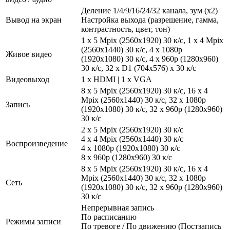
Деление 1/4/9/16/24/32 канала, зум (x2)
Вывод на экран
Настройка выхода (разрешение, гамма,
контрастность, цвет, тон)
1 x 5 Mpix (2560x1920) 30 к/с, 1 x 4 Mpix
(2560x1440) 30 к/с, 4 х 1080p
Живое видео
(1920х1080) 30 к/с, 4 х 960p (1280x960)
30 к/с, 32 х D1 (704x576) x 30 к/с
Видеовыход
1 x HDMI | 1 x VGA
8 х 5 Mpix (2560x1920) 30 к/с, 16 х 4
Mpix (2560x1440) 30 к/с, 32 х 1080p
Запись
(1920х1080) 30 к/с, 32 х 960p (1280x960)
30 к/с
2 х 5 Mpix (2560x1920) 30 к/с
4 х 4 Mpix (2560x1440) 30 к/с
Воспроизведение
4 х 1080p (1920х1080) 30 к/с
8 х 960p (1280x960) 30 к/с
8 х 5 Mpix (2560x1920) 30 к/с, 16 х 4
Mpix (2560x1440) 30 к/с, 32 х 1080p
Сеть
(1920х1080) 30 к/с, 32 х 960p (1280x960)
30 к/с
Непрерывная запись
По расписанию
Режимы записи
По тревоге / По движению (Постзапись