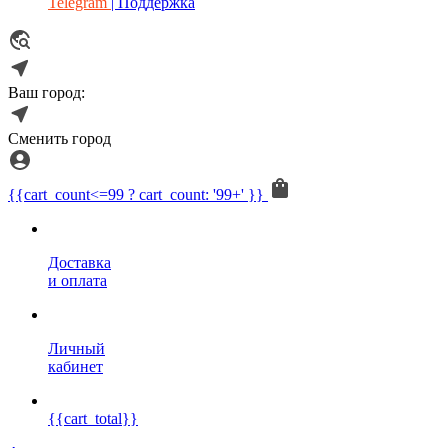
Telegram
| Поддержка
Ваш город:
Сменить город
{{cart_count<=99 ? cart_count: '99+' }}
Доставка
и оплата
Личный
кабинет
{{cart_total}}