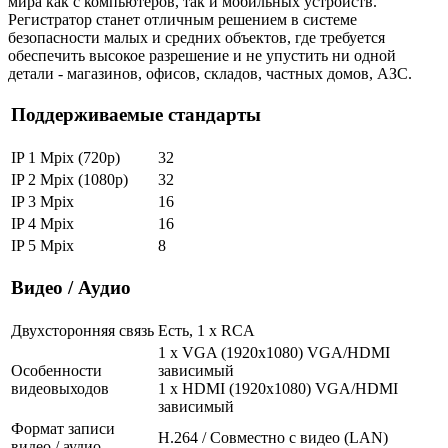
мира как с компьютеров, так и мобильных устройств.
Регистратор станет отличным решением в системе
безопасности малых и средних объектов, где требуется
обеспечить высокое разрешение и не упустить ни одной
детали - магазинов, офисов, складов, частных домов, АЗС.
Поддерживаемые стандарты
IP 1 Mpix (720p)
32
IP 2 Mpix (1080p)
32
IP 3 Mpix
16
IP 4 Mpix
16
IP 5 Mpix
8
Видео / Аудио
Двухсторонняя связь
Есть, 1 x RCA
1 x VGA (1920x1080) VGA/HDMI
Особенности
зависимый
видеовыходов
1 x HDMI (1920x1080) VGA/HDMI
зависимый
Формат записи
H.264 / Совместно с видео (LAN)
видео / аудио