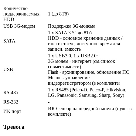
Количество
поддерживаемых
1 (до 8Тб)
HDD
USB 3G-модем
Поддержка 3G-модема
1 x SATA 3.5" до 8Тб
HDD - основное хранение данных /
SATA
инфо: статус, доступное время для
записи, емкость
1 x USB3.0, 1 x USB2.0:
3G модем - интернет (cм.список
совместимости)
USB
Flash - архивирование, обновление ПО
Мышь - управление
видеорегистратором (в комплекте)
1 x RS485 (Pelco-D, Pelco-P, Hikvision,
RS-485
LG, Panasonic, Samsung, Sharp, Sony)
RS-232
-
ИК Сенсор на передней панели (пульт в
ИК порт
комплекте)
Тревога