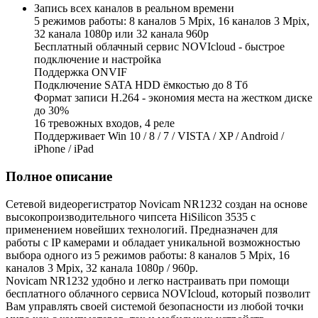
Запись всех каналов в реальном времени
5 режимов работы: 8 каналов 5 Mpix, 16 каналов 3 Mpix,
32 канала 1080р или 32 канала 960p
Бесплатный облачный сервис NOVIcloud - быстрое
подключение и настройка
Поддержка ONVIF
Подключение SATA HDD ёмкостью до 8 Тб
Формат записи H.264 - экономия места на жестком диске
до 30%
16 тревожных входов, 4 реле
Поддерживает Win 10 / 8 / 7 / VISTA / XP / Android /
iPhone / iPad
Полное описание
Сетевой видеорегистратор Novicam NR1232 создан на основе
высокопроизводительного чипсета HiSilicon 3535 с
применением новейших технологий. Предназначен для
работы с IP камерами и обладает уникальной возможностью
выбора одного из 5 режимов работы: 8 каналов 5 Mpix, 16
каналов 3 Mpix, 32 канала 1080р / 960p.
Novicam NR1232 удобно и легко настраивать при помощи
бесплатного облачного сервиса NOVIcloud, который позволит
Вам управлять своей системой безопасности из любой точки