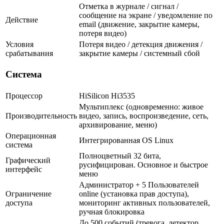
Отметка в журнале / сигнал /
сообщение на экране / уведомление по
Действие
email (движение, закрытие камеры,
потеря видео)
Условия
Потеря видео / детекция движения /
срабатывания
закрытие камеры / системный сбой
Система
Процессор
HiSilicon Hi3535
Мультиплекс (одновременно: живое
Производительность
видео, запись, воспроизведение, сеть,
архивирование, меню)
Операционная
Интегрированная OS Linux
система
Полноцветный 32 бита,
Графический
русифицирован. Основное и быстрое
интерфейс
меню
Администратор + 5 Пользователей
Ограничение
online (установка прав доступа),
доступа
мониторинг активных пользователей,
ручная блокировка
До 500 событий (тревога, детектор