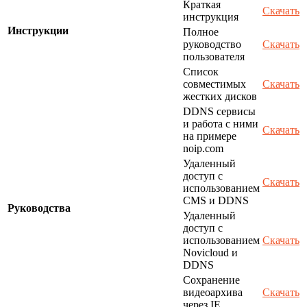
Краткая
Скачать
инструкция
Инструкции
Полное
руководство
Скачать
пользователя
Список
совместимых
Скачать
жестких дисков
DDNS сервисы
и работа с ними
Скачать
на примере
noip.com
Удаленный
доступ с
Скачать
использованием
CMS и DDNS
Руководства
Удаленный
доступ с
использованием
Скачать
Novicloud и
DDNS
Сохранение
видеоархива
Скачать
через IE