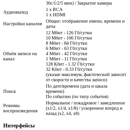
30с/1/2/5 мин) / Закрытие камеры
1 x RCA
Аудиовыход
1 x HDMI
Общие: отображение имени, времени и
Настройки каналов
даты
12 Мбит - 126 Гб/сутки
10 Мбит - 106 Гб/сутки
8 Мбит - 84 Гб/сутки
6 Мбит - 63 Гб/сутки
Объём записи на
4 Мбит - 42 Гб/сутки
канал
1 Мбит - 11 Гб/сутки
128 Кбит - 1.32 Гб/сутки
32 Кбит - 0.33 Гб/сутки
(указан максимум, фактический зависит
от скорости и качества записи)
По дате/времени (дата и шкала
Поиск
времени)
По событию (по типу события)
Нормальное / покадровое / замедленное
Режимы
(х1/2, х1/4, х1/8) / ускоренное вперед и
воспроизведения
назад (х2, х4, х8)
Интерфейсы