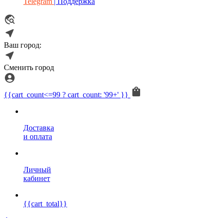
Telegram
| Поддержка
Ваш город:
Сменить город
{{cart_count<=99 ? cart_count: '99+' }}
Доставка
и оплата
Личный
кабинет
{{cart_total}}