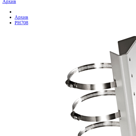
Архив
Архив
PH708