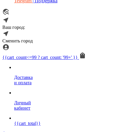
Telegram
| Поддержка
Ваш город:
Сменить город
{{cart_count<=99 ? cart_count: '99+' }}
Доставка
и оплата
Личный
кабинет
{{cart_total}}