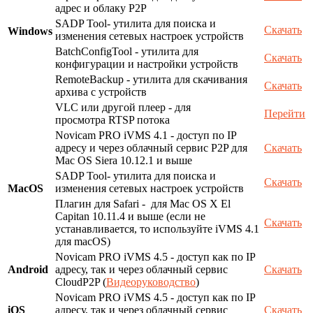
адрес и облаку P2P
SADP Tool- утилита для поиска и
Скачать
Windows
изменения сетевых настроек устройств
BatchConfigTool - утилита для
Скачать
конфигурации и настройки устройств
RemoteBackup - утилита для скачивания
Скачать
архива с устройств
VLC или другой плеер - для
Перейти
просмотра RTSP потока
Novicam PRO iVMS 4.1 - доступ по IP
адресу и через облачный сервис P2P для
Скачать
Mac OS Siera 10.12.1 и выше
SADP Tool- утилита для поиска и
Скачать
MacOS
изменения сетевых настроек устройств
Плагин для Safari - для Mac OS X El
Capitan 10.11.4 и выше (если не
Скачать
устанавливается, то используйте iVMS 4.1
для macOS)
Novicam PRO iVMS 4.5 - доступ как по IP
Android
адресу, так и через облачный сервис
Скачать
CloudP2P (
Видеоруководство
)
Novicam PRO iVMS 4.5 - доступ как по IP
iOS
адресу, так и через облачный сервис
Скачать