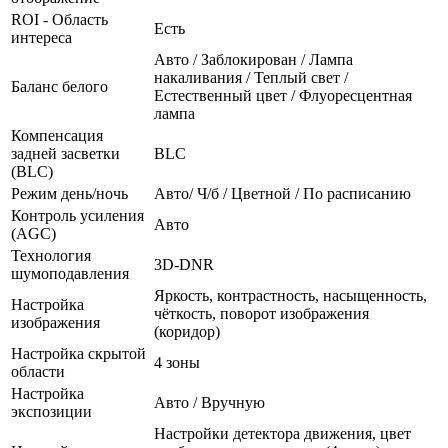
ROI - Область
Есть
интереса
Авто / Заблокирован / Лампа
накаливания / Теплый свет /
Баланс белого
Естественный цвет / Флуоресцентная
лампа
Компенсация
задней засветки
BLC
(BLC)
Режим день/ночь
Авто/ Ч/б / Цветной / По расписанию
Контроль усиления
Авто
(AGC)
Технология
3D-DNR
шумоподавления
Яркость, контрастность, насыщенность,
Настройка
чёткость, поворот изображения
изображения
(коридор)
Настройка скрытой
4 зоны
области
Настройка
Авто / Вручную
экспозиции
Настройки детектора движения, цвет