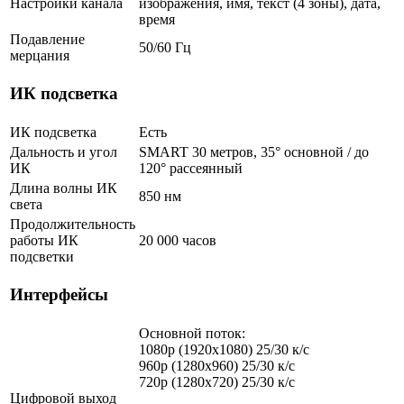
Настройки канала
изображения, имя, текст (4 зоны), дата,
время
Подавление
50/60 Гц
мерцания
ИК подсветка
ИК подсветка
Есть
Дальность и угол
SMART 30 метров, 35° основной / до
ИК
120° рассеянный
Длина волны ИК
850 нм
света
Продолжительность
работы ИК
20 000 часов
подсветки
Интерфейсы
Основной поток:
1080p (1920x1080) 25/30 к/с
960p (1280х960) 25/30 к/с
720p (1280х720) 25/30 к/с
Цифровой выход