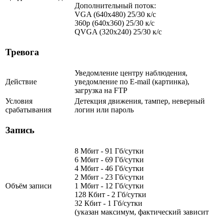
Дополнительный поток:
VGA (640x480) 25/30 к/с
360p (640x360) 25/30 к/с
QVGA (320x240) 25/30 к/с
Тревога
Уведомление центру наблюдения,
Действие
уведомление по E-mail (картинка),
загрузка на FTP
Условия
Детекция движения, тампер, неверный
срабатывания
логин или пароль
Запись
8 Мбит - 91 Гб/сутки
6 Мбит - 69 Гб/сутки
4 Мбит - 46 Гб/сутки
2 Мбит - 23 Гб/сутки
Объём записи
1 Мбит - 12 Гб/сутки
128 Кбит - 2 Гб/сутки
32 Кбит - 1 Гб/сутки
(указан максимум, фактический зависит