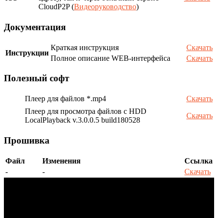
CloudP2P (
Видеоруководство
)
Документация
Краткая инструкция
Скачать
Инструкции
Полное описание WEB-интерфейса
Скачать
Полезный софт
Плеер для файлов *.mp4
Скачать
Плеер для просмотра файлов с HDD
Скачать
LocalPlayback v.3.0.0.5 build180528
Прошивка
Файл
Изменения
Ссылка
-
-
Скачать