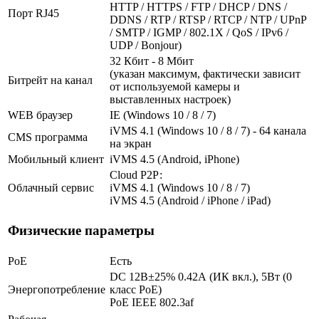
HTTP / HTTPS / FTP / DHCP / DNS /
Порт RJ45
DDNS / RTP / RTSP / RTCP / NTP / UPnP
/ SMTP / IGMP / 802.1X / QoS / IPv6 /
UDP / Bonjour)
32 Кбит - 8 Мбит
(указан максимум, фактически зависит
Битрейт на канал
от используемой камеры и
выставленных настроек)
WEB браузер
IE (Windows 10 / 8 / 7)
iVMS 4.1 (Windows 10 / 8 / 7) - 64 канала
CMS программа
на экран
Мобильный клиент
iVMS 4.5 (Android, iPhone)
Cloud Р2Р:
Облачный сервис
iVMS 4.1 (Windows 10 / 8 / 7)
iVMS 4.5 (Android / iPhone / iPad)
Физические параметры
PoE
Есть
DC 12В±25% 0.42А (ИК вкл.), 5Вт (0
Энергопотребление
класс PoE)
PoE IEEE 802.3af