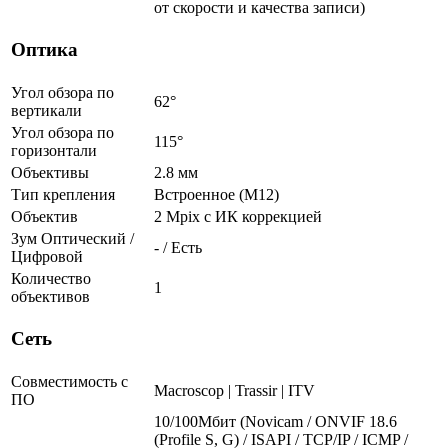
от скорости и качества записи)
Оптика
Угол обзора по
62°
вертикали
Угол обзора по
115°
горизонтали
Объективы
2.8 мм
Тип крепления
Встроенное (М12)
Объектив
2 Mpix c ИК коррекцией
Зум Оптический /
- / Есть
Цифровой
Количество
1
объективов
Сеть
Совместимость с
Macroscop | Trassir | ITV
ПО
10/100Мбит (Novicam / ONVIF 18.6
(Profile S, G) / ISAPI / TCP/IP / ICMP /