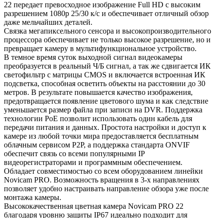
22 передает превосходное изображение Full HD с высоким
разрешением 1080p 25/30 к/с и обеспечивает отличный обзор
даже мельчайших деталей.
Связка мегапиксельного сенсора и высокопроизводительного
процессора обеспечивает не только высокое разрешение, но и
превращает камеру в мультифункциональное устройство.
В темное время суток выходной сигнал видеокамеры
преобразуется в реальный Ч/Б сигнал, а так же сдвигается ИК
светофильтр с матрицы CMOS и включается встроенная ИК
подсветка, способная осветить объекты на расстоянии до 30
метров. В результате повышается качество изображения,
предотвращается появление цветового шума и как следствие
уменьшается размер файла при записи на DVR. Поддержка
технологии РоЕ позволит использовать один кабель для
передачи питания и данных. Простота настройки и доступ к
камере из любой точки мира предоставляется бесплатным
облачным сервисом P2P, а поддержка стандарта ONVIF
обеспечит связь со всеми популярными IP
видеорегистраторами и программным обеспечением.
Обладает совместимостью со всем оборудованием линейки
Novicam PRO. Возможность вращения в 3-х направлениях
позволяет удобно настраивать направление обзора уже после
монтажа камеры.
Высококачественная цветная камера Novicam PRO 22
благодаря уровню защиты IP67 идеально подходит для