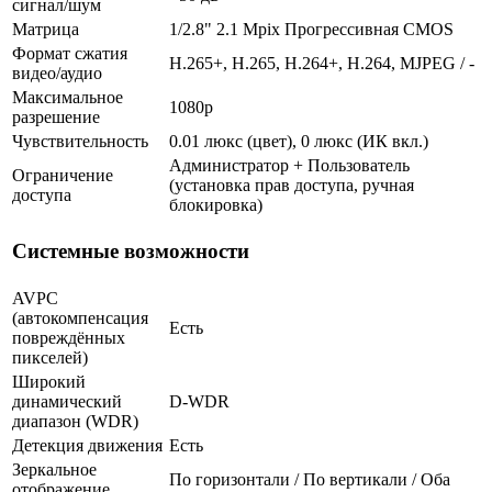
сигнал/шум
Матрица
1/2.8" 2.1 Mpix Прогрессивная CMOS
Формат сжатия
H.265+, H.265, H.264+, H.264, MJPEG / -
видео/аудио
Максимальное
1080p
разрешение
Чувствительность
0.01 люкс (цвет), 0 люкс (ИК вкл.)
Администратор + Пользователь
Ограничение
(установка прав доступа, ручная
доступа
блокировка)
Системные возможности
AVPC
(автокомпенсация
Есть
повреждённых
пикселей)
Широкий
динамический
D-WDR
диапазон (WDR)
Детекция движения
Есть
Зеркальное
По горизонтали / По вертикали / Оба
отображение