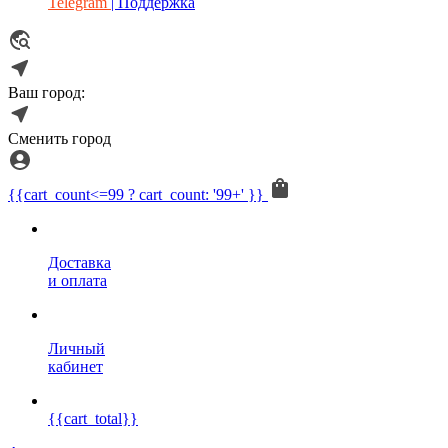
Telegram
| Поддержка
Ваш город:
Сменить город
{{cart_count<=99 ? cart_count: '99+' }}
Доставка
и оплата
Личный
кабинет
{{cart_total}}