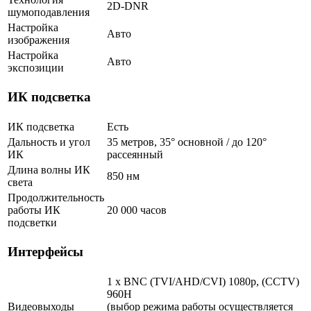
2D-DNR
шумоподавления
Настройка
Авто
изображения
Настройка
Авто
экспозиции
ИК подсветка
ИК подсветка
Есть
Дальность и угол
35 метров, 35° основной / до 120°
ИК
рассеянный
Длина волны ИК
850 нм
света
Продолжительность
работы ИК
20 000 часов
подсветки
Интерфейсы
1 x BNC (TVI/AHD/CVI) 1080p, (CCTV)
960H
Видеовыходы
(выбор режима работы осуществляется