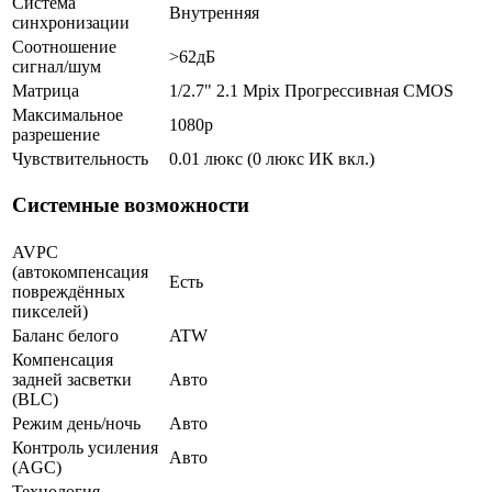
Система
Внутренняя
синхронизации
Соотношение
>62дБ
сигнал/шум
Матрица
1/2.7" 2.1 Mpix Прогрессивная CMOS
Максимальное
1080p
разрешение
Чувствительность
0.01 люкс (0 люкс ИК вкл.)
Системные возможности
AVPC
(автокомпенсация
Есть
повреждённых
пикселей)
Баланс белого
ATW
Компенсация
задней засветки
Авто
(BLC)
Режим день/ночь
Авто
Контроль усиления
Авто
(AGC)
Технология