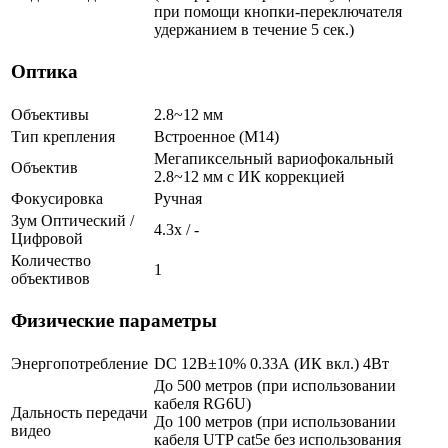
при помощи кнопки-переключателя
удержанием в течение 5 сек.)
Оптика
Объективы
2.8~12 мм
Тип крепления
Встроенное (М14)
Мегапиксельный вариофокальный
Объектив
2.8~12 мм c ИК коррекцией
Фокусировка
Ручная
Зум Оптический /
4.3х / -
Цифровой
Количество
1
объективов
Физические параметры
Энергопотребление
DC 12В±10% 0.33А (ИК вкл.) 4Вт
До 500 метров (при использовании
кабеля RG6U)
Дальность передачи
До 100 метров (при использовании
видео
кабеля UTP cat5e без использования