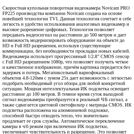
Скоростная купольная поворотная видеокамера Novicam PRO
FP225 производства компании Novicam создана на основе
новейшей технологии TVI. Данная технология сочетает в себе
легкость и удобство использования аналоговых видеокамер и
высокое разрешение цифровых. Технология позволяет
передавать видеосигнал на расстоянии до 500 метров и дает
возможность модернизировать оборудование на объекте до
HD и Full HD разрешения, используя существующие
коммуникации, без необходимости прокладки новых кабелей.
Видеокамера использует прогрессивный 1/2.8” CMOS сенсор
с Full HD разрешением 1080p, что позволяет получить четкое
и качественное изображение, причём картинка передается без
задержек и потерь. Мегапиксельный вариофокальный
объектив 4.8-120мм с зумом 25х дает возможность с легкостью
подобрать необходимый угол обзора для любой конкретной
ситуации. Мощная интеллектуальная ИК подсветка освещает
расстояние до 100 метров. В темное время суток выходной
сигнал видеокамеры преобразуется в реальный Ч/Б сигнал, а
также сдвигается цветовой светофильтр с матрицы CMOS. ИК
подсветка расположена на алюминиевой подложке,
способной быстро отводить тепло, что значительно
продлевает ее срок службы. Автоматическое переключение
камеры в ч/б режим при включении ИК подсветки,
увеличивает чувствительность и разрешение. Это позволяет