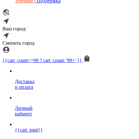
Telegram
| Поддержка
Ваш город:
Сменить город
{{cart_count<=99 ? cart_count: '99+' }}
Доставка
и оплата
Личный
кабинет
{{cart_total}}