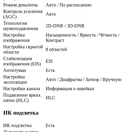
Режим день/ночь
Авто / По расписанию
Контроль усиления
Авто
(AGC)
Технология
2D-DNR / 3D-DNR
шумоподавления
Настройка
Насыщенность / Яркость / Чёткость /
изображения
Контраст
Настройка скрытой
8 областей
области
Стабилизация
EIS
изображения (EIS)
Антитуман
Есть
Настройка
Авто / Диафрагма / Затвор / Вручную
экспозиции
Настройки канала
Информация о ошибках
Подавление ярких
HLC
пятен (HLC)
ИК подсветка
ИК подсветка
Есть
Дальность и угол