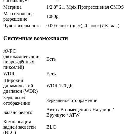
сигнал/шум
Матрица
1/2.8" 2.1 Mpix Прогрессивная CMOS
Максимальное
1080p
разрешение
Чувствительность
0.005 люкс (цвет), 0 люкс (ИК вкл.)
Системные возможности
AVPC
(автокомпенсация
Есть
повреждённых
пикселей)
WDR
Есть
Широкий
динамический
WDR 120 дБ
диапазон (WDR)
Зеркальное
Зеркальное отображение
отображение
Авто / В помещении / На улице /
Баланс белого
Вручную / ATW
Компенсация
задней засветки
BLC
(BLC)