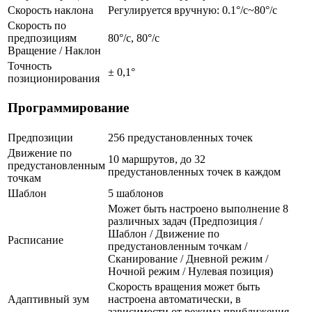
Скорость наклона
Регулируется вручную: 0.1°/с~80°/с
Скорость по
предпозициям
80°/с, 80°/с
Вращение / Наклон
Точность
± 0,1°
позиционирования
Программирование
Предпозиции
256 предустановленных точек
Движение по
10 маршрутов, до 32
предустановленным
предустановленных точек в каждом
точкам
Шаблон
5 шаблонов
Может быть настроено выполнение 8
различных задач (Предпозиция /
Шаблон / Движение по
Расписание
предустановленным точкам /
Сканирование / Дневной режим /
Ночной режим / Нулевая позиция)
Скорость вращения может быть
Адаптивный зум
настроена автоматически, в
зависимости от режима приближения