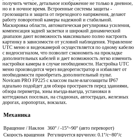
получить четкое, детальное изображение не только в дневное,
но и в ночное время. Встроенные системы защиты -
грозозащита и защита от переходного напряжения, делают
работу поворотной камеры надежной и стабильной.
Маскировка области, автоматическая регулировка усиления,
компенсация задней засветки и широкий динамический
диапазон дают возможность максимально полно настроить
картинку в зависимости от условий наблюдения. Управление
UTC меню и видеокамерой осуществляется по одному кабелю
с видеосигналом, что позволит сэкономить на прокладке
дополнительных кабелей и дает возможность легко изменить
настройки камеры в случае необходимости. Настройка UTC
меню производится через видеорегистратор и избавляет от
необходимости приобретать дополнительный пульт.
Novicam PRO FP225 с классом пыле-влагозащиты IP67
идеально подойдет для обзора пространств перед зданиями,
обзора периметра, зоны въезда-выезда, установки в
коттеджных поселках, на стадионах, автострадах, железных
дорогах, аэропортах, вокзалах.
Механика
Вращение / Наклон
360° / -15°~90° (авто переворот)
Скорость вращения
Регулируется вручную: 0.1°/с~80°/с