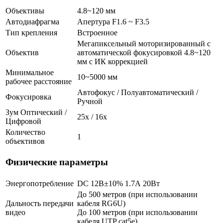
Объективы
4.8~120 мм
Автодиафрагма
Апертура F1.6 ~ F3.5
Тип крепления
Встроенное
Мегапиксельный моторизированный с
Объектив
автоматической фокусировкой 4.8~120
мм с ИК коррекцией
Минимальное
10~5000 мм
рабочее расстояние
Автофокус / Полуавтоматический /
Фокусировка
Ручной
Зум Оптический /
25х / 16x
Цифровой
Количество
1
объективов
Физические параметры
Энергопотребление
DC 12В±10% 1.7А 20Вт
До 500 метров (при использовании
Дальность передачи
кабеля RG6U)
видео
До 100 метров (при использовании
кабеля UTP cat5e)