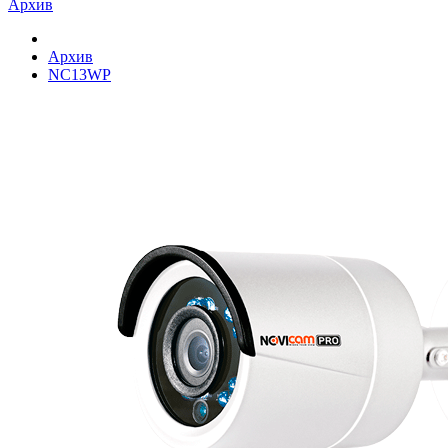
Архив
Архив
NC13WP