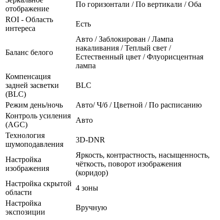
По горизонтали / По вертикали / Оба
отображение
ROI - Область
Есть
интереса
Авто / Заблокирован / Лампа
накаливания / Теплый свет /
Баланс белого
Естественный цвет / Флуорисцентная
лампа
Компенсация
задней засветки
BLC
(BLC)
Режим день/ночь
Авто/ Ч/б / Цветной / По расписанию
Контроль усиления
Авто
(AGC)
Технология
3D-DNR
шумоподавления
Яркость, контрастность, насыщенность,
Настройка
чёткость, поворот изображения
изображения
(коридор)
Настройка скрытой
4 зоны
области
Настройка
Вручную
экспозиции