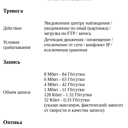
Тревога
Уведомление центру наблюдения /
Действие
уведомление по email (картинка) /
загрузка на FTP / запись
Детекция движения / оповещение /
Условия
отключение от сети / конфликт IP /
срабатывания
исключения хранения
Запись
8 Мбит - 84 Гб/сутки
6 Мбит - 63 Гб/сутки
4 Мбит - 42 Гб/сутки
1 Мбит - 11 Гб/сутки
Объём записи
128 Кбит - 1.32 Гб/сутки
32 Кбит - 0.33 Гб/сутки
(указан максимум, фактический зависит
от скорости и качества записи)
Оптика