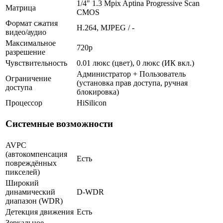
1/4" 1.3 Mpix Aptina Progressive Scan
Матрица
CMOS
Формат сжатия
H.264, MJPEG / -
видео/аудио
Максимальное
720p
разрешение
Чувствительность
0.01 люкс (цвет), 0 люкс (ИК вкл.)
Администратор + Пользователь
Ограничение
(установка прав доступа, ручная
доступа
блокировка)
Процессор
HiSilicon
Системные возможности
AVPC
(автокомпенсация
Есть
повреждённых
пикселей)
Широкий
динамический
D-WDR
диапазон (WDR)
Детекция движения
Есть
Зеркальное