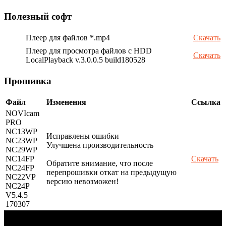
Полезный софт
Плеер для файлов *.mp4
Скачать
Плеер для просмотра файлов с HDD
Скачать
LocalPlayback v.3.0.0.5 build180528
Прошивка
Файл
Изменения
Ссылка
NOVIcam
PRO
NC13WP
Исправлены ошибки
NC23WP
Улучшена производительность
NC29WP
NC14FP
Скачать
Обратите внимание, что после
NC24FP
перепрошивки откат на предыдущую
NC22VP
версию невозможен!
NC24P
V5.4.5
170307