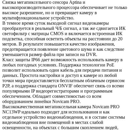
Связка мегапиксельного сенсора Aptina и
высокопроизводительного процессора обеспечивает не только
высокое разрешение, но и превращает камеру в
мультифункциональное устройство.
В темное время суток выходной сигнал видеокамеры
преобразуется в реальный Ч/Б сигнал, а так же сдвигается ИК
светофильтр с матрицы CMOS и включается встроенная ИК
подсветка, способная осветить объекты на расстоянии до 20
метров. В результате повышается качество изображения,
предотвращается появление цветового шума и как следствие
уменьшается размер файла при записи на DVR.
Класс защиты IP66 дает возможность использовать камеру в
любых погодных условиях. Поддержка технологии РоЕ
позволит использовать один кабель для передачи питания и
данных. Простота настройки и доступ к камере из любой
точки мира предоставляется бесплатным облачным сервисом
P2P, а поддержка стандарта ONVIF обеспечит связь со всеми
популярными IP видеорегистраторами и программным
обеспечением. Обладает совместимостью со всем
оборудованием линейки Novicam PRO.
Высококачественная мегапиксельная камера Novicam PRO
NC13WP идеально подходит для использования и как
отдельное устройство видеонаблюдения, и в составе системы
видеонаблюдения вне помещений в местах слабой
освещенности, на объектах с большим скоплением людей,