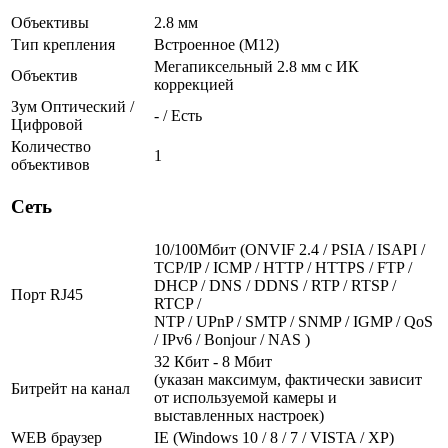
Объективы
2.8 мм
Тип крепления
Встроенное (М12)
Мегапиксельный 2.8 мм c ИК
Объектив
коррекцией
Зум Оптический /
- / Есть
Цифровой
Количество
1
объективов
Сеть
10/100Мбит (ONVIF 2.4 / PSIA / ISAPI /
TCP/IP / ICMP / HTTP / HTTPS / FTP /
DHCP / DNS / DDNS / RTP / RTSP /
Порт RJ45
RTCP /
NTP / UPnP / SMTP / SNMP / IGMP / QoS
/ IPv6 / Bonjour / NAS )
32 Кбит - 8 Мбит
(указан максимум, фактически зависит
Битрейт на канал
от используемой камеры и
выставленных настроек)
WEB браузер
IE (Windows 10 / 8 / 7 / VISTA / XP)