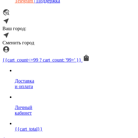
Telegram
| Поддержка
Ваш город:
Сменить город
{{cart_count<=99 ? cart_count: '99+' }}
Доставка
и оплата
Личный
кабинет
{{cart_total}}