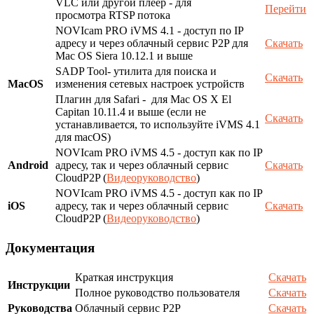
VLC или другой плеер - для
Перейти
просмотра RTSP потока
NOVIcam PRO iVMS 4.1 - доступ по IP
адресу и через облачный сервис P2P для
Скачать
Mac OS Siera 10.12.1 и выше
SADP Tool- утилита для поиска и
Скачать
MacOS
изменения сетевых настроек устройств
Плагин для Safari - для Mac OS X El
Capitan 10.11.4 и выше (если не
Скачать
устанавливается, то используйте iVMS 4.1
для macOS)
NOVIcam PRO iVMS 4.5 - доступ как по IP
Android
адресу, так и через облачный сервис
Скачать
CloudP2P (
Видеоруководство
)
NOVIcam PRO iVMS 4.5 - доступ как по IP
iOS
адресу, так и через облачный сервис
Скачать
CloudP2P (
Видеоруководство
)
Документация
Краткая инструкция
Скачать
Инструкции
Полное руководство пользователя
Скачать
Руководства
Облачный сервис P2P
Скачать