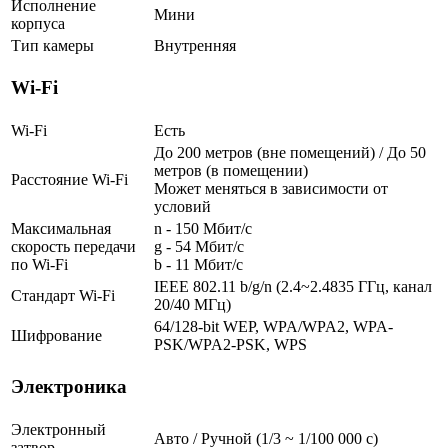
Исполнение
Мини
корпуса
Тип камеры
Внутренняя
Wi-Fi
Wi-Fi
Есть
До 200 метров (вне помещений) / До 50
метров (в помещении)
Расстояние Wi-Fi
Может меняться в зависимости от
условий
Максимальная
n - 150 Мбит/с
скорость передачи
g - 54 Мбит/с
по Wi-Fi
b - 11 Мбит/с
IEEE 802.11 b/g/n (2.4~2.4835 ГГц, канал
Стандарт Wi-Fi
20/40 МГц)
64/128-bit WEP, WPA/WPA2, WPA-
Шифрование
PSK/WPA2-PSK, WPS
Электроника
Электронный
Авто / Ручной (1/3 ~ 1/100 000 с)
затвор