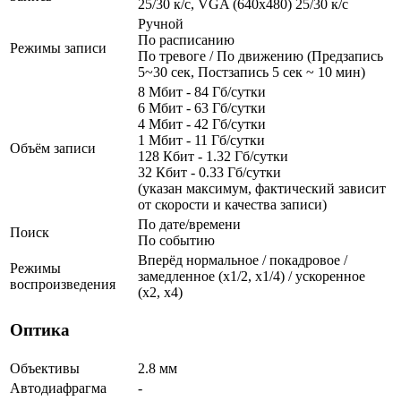
25/30 к/с, VGA (640x480) 25/30 к/с
Ручной
По расписанию
Режимы записи
По тревоге / По движению (Предзапись
5~30 сек, Постзапись 5 сек ~ 10 мин)
8 Мбит - 84 Гб/сутки
6 Мбит - 63 Гб/сутки
4 Мбит - 42 Гб/сутки
1 Мбит - 11 Гб/сутки
Объём записи
128 Кбит - 1.32 Гб/сутки
32 Кбит - 0.33 Гб/сутки
(указан максимум, фактический зависит
от скорости и качества записи)
По дате/времени
Поиск
По событию
Вперёд нормальное / покадровое /
Режимы
замедленное (х1/2, х1/4) / ускоренное
воспроизведения
(х2, х4)
Оптика
Объективы
2.8 мм
Автодиафрагма
-