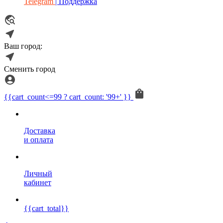
Telegram
| Поддержка
Ваш город:
Сменить город
{{cart_count<=99 ? cart_count: '99+' }}
Доставка
и оплата
Личный
кабинет
{{cart_total}}