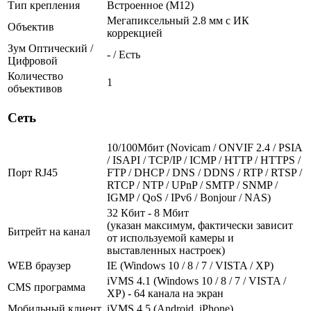
Тип крепления
Встроенное (М12)
Мегапиксельный 2.8 мм c ИК
Объектив
коррекцией
Зум Оптический /
- / Есть
Цифровой
Количество
1
объективов
Сеть
10/100Мбит (Novicam / ONVIF 2.4 / PSIA
/ ISAPI / TCP/IP / ICMP / HTTP / HTTPS /
Порт RJ45
FTP / DHCP / DNS / DDNS / RTP / RTSP /
RTCP / NTP / UPnP / SMTP / SNMP /
IGMP / QoS / IPv6 / Bonjour / NAS)
32 Кбит - 8 Мбит
(указан максимум, фактически зависит
Битрейт на канал
от используемой камеры и
выставленных настроек)
WEB браузер
IE (Windows 10 / 8 / 7 / VISTA / XP)
iVMS 4.1 (Windows 10 / 8 / 7 / VISTA /
CMS программа
XP) - 64 канала на экран
Мобильный клиент
iVMS 4.5 (Android, iPhone)