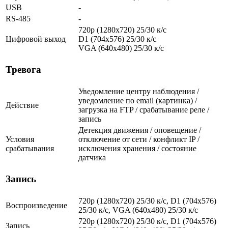
USB
-
RS-485
-
720p (1280х720) 25/30 к/с
Цифровой выход
D1 (704x576) 25/30 к/с
VGA (640x480) 25/30 к/с
Тревога
Уведомление центру наблюдения /
уведомление по email (картинка) /
Действие
загрузка на FTP / срабатывание реле /
запись
Детекция движения / оповещение /
Условия
отключение от сети / конфликт IP /
срабатывания
исключения хранения / состояние
датчика
Запись
720p (1280х720) 25/30 к/с, D1 (704x576)
Воспроизведение
25/30 к/с, VGA (640x480) 25/30 к/с
720p (1280х720) 25/30 к/с, D1 (704x576)
Запись