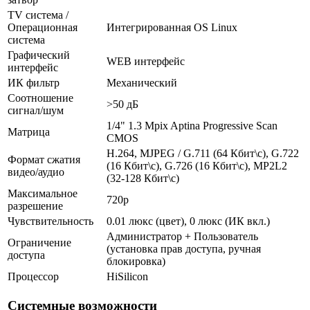
TV система /
Операционная
Интегрированная OS Linux
система
Графический
WEB интерфейс
интерфейс
ИК фильтр
Механический
Соотношение
>50 дБ
сигнал/шум
1/4" 1.3 Mpix Aptina Progressive Scan
Матрица
CMOS
H.264, MJPEG / G.711 (64 Кбит\с), G.722
Формат сжатия
(16 Кбит\с), G.726 (16 Кбит\с), MP2L2
видео/аудио
(32-128 Кбит\с)
Максимальное
720p
разрешение
Чувствительность
0.01 люкс (цвет), 0 люкс (ИК вкл.)
Администратор + Пользователь
Ограничение
(установка прав доступа, ручная
доступа
блокировка)
Процессор
HiSilicon
Системные возможности