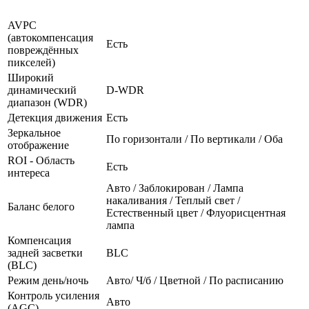
AVPC
(автокомпенсация
Есть
повреждённых
пикселей)
Широкий
динамический
D-WDR
диапазон (WDR)
Детекция движения
Есть
Зеркальное
По горизонтали / По вертикали / Оба
отображение
ROI - Область
Есть
интереса
Авто / Заблокирован / Лампа
накаливания / Теплый свет /
Баланс белого
Естественный цвет / Флуорисцентная
лампа
Компенсация
задней засветки
BLC
(BLC)
Режим день/ночь
Авто/ Ч/б / Цветной / По расписанию
Контроль усиления
Авто
(AGC)