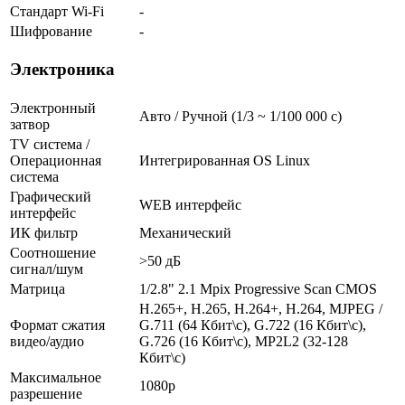
Стандарт Wi-Fi
-
Шифрование
-
Электроника
Электронный
Авто / Ручной (1/3 ~ 1/100 000 с)
затвор
TV система /
Операционная
Интегрированная OS Linux
система
Графический
WEB интерфейс
интерфейс
ИК фильтр
Механический
Соотношение
>50 дБ
сигнал/шум
Матрица
1/2.8" 2.1 Mpix Progressive Scan CMOS
H.265+, H.265, H.264+, H.264, MJPEG /
Формат сжатия
G.711 (64 Кбит\с), G.722 (16 Кбит\с),
видео/аудио
G.726 (16 Кбит\с), MP2L2 (32-128
Кбит\с)
Максимальное
1080p
разрешение