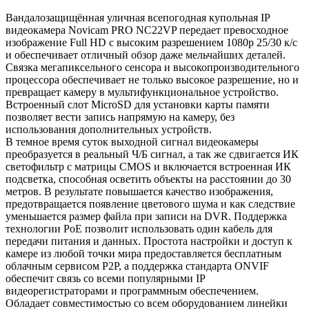
Вандалозащищённая уличная всепогодная купольная IP
видеокамера Novicam PRO NC22VP передает превосходное
изображение Full HD с высоким разрешением 1080p 25/30 к/с
и обеспечивает отличный обзор даже мельчайших деталей.
Связка мегапиксельного сенсора и высокопроизводительного
процессора обеспечивает не только высокое разрешение, но и
превращает камеру в мультифункциональное устройство.
Встроенный слот MicroSD для установки карты памяти
позволяет вести запись напрямую на камеру, без
использования дополнительных устройств.
В темное время суток выходной сигнал видеокамеры
преобразуется в реальный Ч/Б сигнал, а так же сдвигается ИК
светофильтр с матрицы CMOS и включается встроенная ИК
подсветка, способная осветить объекты на расстоянии до 30
метров. В результате повышается качество изображения,
предотвращается появление цветового шума и как следствие
уменьшается размер файла при записи на DVR. Поддержка
технологии РоЕ позволит использовать один кабель для
передачи питания и данных. Простота настройки и доступ к
камере из любой точки мира предоставляется бесплатным
облачным сервисом P2P, а поддержка стандарта ONVIF
обеспечит связь со всеми популярными IP
видеорегистраторами и программным обеспечением.
Обладает совместимостью со всем оборудованием линейки