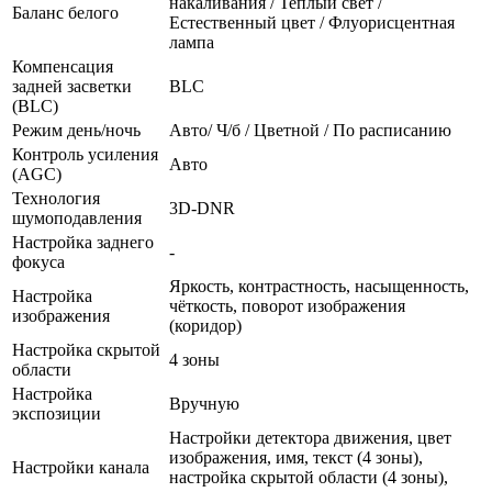
накаливания / Теплый свет /
Баланс белого
Естественный цвет / Флуорисцентная
лампа
Компенсация
задней засветки
BLC
(BLC)
Режим день/ночь
Авто/ Ч/б / Цветной / По расписанию
Контроль усиления
Авто
(AGC)
Технология
3D-DNR
шумоподавления
Настройка заднего
-
фокуса
Яркость, контрастность, насыщенность,
Настройка
чёткость, поворот изображения
изображения
(коридор)
Настройка скрытой
4 зоны
области
Настройка
Вручную
экспозиции
Настройки детектора движения, цвет
изображения, имя, текст (4 зоны),
Настройки канала
настройка скрытой области (4 зоны),