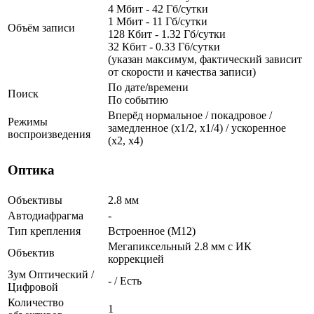
4 Мбит - 42 Гб/сутки
1 Мбит - 11 Гб/сутки
Объём записи
128 Кбит - 1.32 Гб/сутки
32 Кбит - 0.33 Гб/сутки
(указан максимум, фактический зависит
от скорости и качества записи)
По дате/времени
Поиск
По событию
Вперёд нормальное / покадровое /
Режимы
замедленное (х1/2, х1/4) / ускоренное
воспроизведения
(х2, х4)
Оптика
Объективы
2.8 мм
Автодиафрагма
-
Тип крепления
Встроенное (М12)
Мегапиксельный 2.8 мм c ИК
Объектив
коррекцией
Зум Оптический /
- / Есть
Цифровой
Количество
1