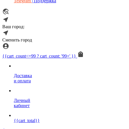
Telegram
| Поддержка
Ваш город:
Сменить город
{{cart_count<=99 ? cart_count: '99+' }}
Доставка
и оплата
Личный
кабинет
{{cart_total}}