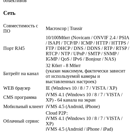
объективов
Сеть
Совместимость с
Macroscop | Trassir
ПО
10/100Мбит (Novicam / ONVIF 2.4 / PSIA
/ ISAPI / TCP/IP / ICMP / HTTP / HTTPS /
Порт RJ45
FTP / DHCP / DNS / DDNS / RTP / RTSP /
RTCP / NTP / UPnP / SMTP / SNMP /
IGMP / QoS / IPv6 / Bonjour / NAS)
32 Кбит - 8 Мбит
(указан максимум, фактически зависит
Битрейт на канал
от используемой камеры и
выставленных настроек)
WEB браузер
IE (Windows 10 / 8 / 7 / VISTA / XP)
iVMS 4.1 (Windows 10 / 8 / 7 / VISTA /
CMS программа
XP) - 64 канала на экран
Мобильный клиент
iVMS 4.5 (Android, iPhone)
Cloud Р2Р:
iVMS 4.1 (Windows 10 / 8 / 7 / VISTA /
Облачный сервис
XP)
iVMS 4.5 (Android / iPhone / iPad)