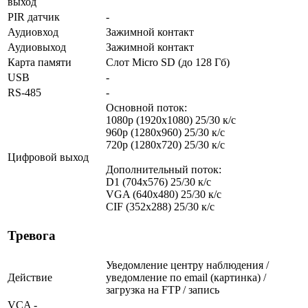
выход
PIR датчик
-
Аудиовход
Зажимной контакт
Аудиовыход
Зажимной контакт
Карта памяти
Слот Micro SD (до 128 Гб)
USB
-
RS-485
-
Основной поток:
1080p (1920x1080) 25/30 к/с
960p (1280х960) 25/30 к/с
720p (1280х720) 25/30 к/с
Цифровой выход
Дополнительный поток:
D1 (704x576) 25/30 к/с
VGA (640x480) 25/30 к/с
CIF (352x288) 25/30 к/с
Тревога
Уведомление центру наблюдения /
Действие
уведомление по email (картинка) /
загрузка на FTP / запись
VCA -