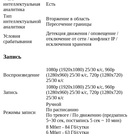
интеллектуальная
Есть
аналитика
Тип
Вторжение в область
интеллектуальной
Пересечение границы
аналитики
Детекция движения / оповещение /
Условия
отключение от сети / конфликт IP /
срабатывания
исключения хранения
Запись
1080p (1920x1080) 25/30 к/с, 960p
Воспроизведение
(1280х960) 25/30 к/с, 720p (1280х720)
25/30 к/с
1080p (1920x1080) 25/30 к/с, 960p
Запись
(1280х960) 25/30 к/с, 720p (1280х720)
25/30 к/с
Ручной
По расписанию
Режимы записи
По тревоге / По движению (предзапись
5~30 сек, постзапись 5 сек ~ 10 мин)
8 Мбит - 84 Гб/сутки
6 Мбит - 63 Гб/сутки