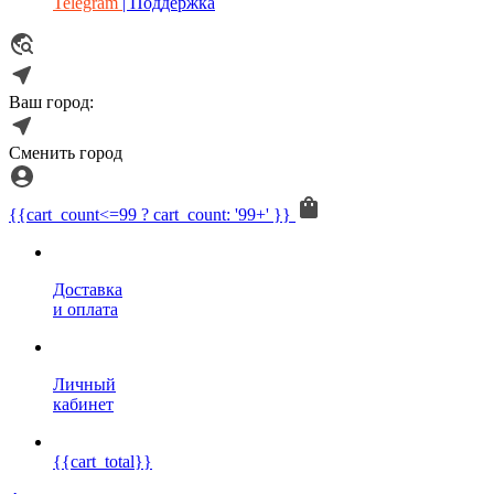
Telegram
| Поддержка
Ваш город:
Сменить город
{{cart_count<=99 ? cart_count: '99+' }}
Доставка
и оплата
Личный
кабинет
{{cart_total}}