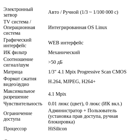
Электронный
Авто / Ручной (1/3 ~ 1/100 000 с)
затвор
TV система /
Операционная
Интегрированная OS Linux
система
Графический
WEB интерфейс
интерфейс
ИК фильтр
Механический
Соотношение
>50 дБ
сигнал/шум
Матрица
1/3" 4.1 Mpix Progressive Scan CMOS
Формат сжатия
H.264, MJPEG, H264+
видео/аудио
Максимальное
4.1 Mpix
разрешение
Чувствительность
0.01 люкс (цвет), 0 люкс (ИК вкл.)
Администратор + Пользователь
Ограничение
(установка прав доступа, ручная
доступа
блокировка)
Процессор
HiSilicon