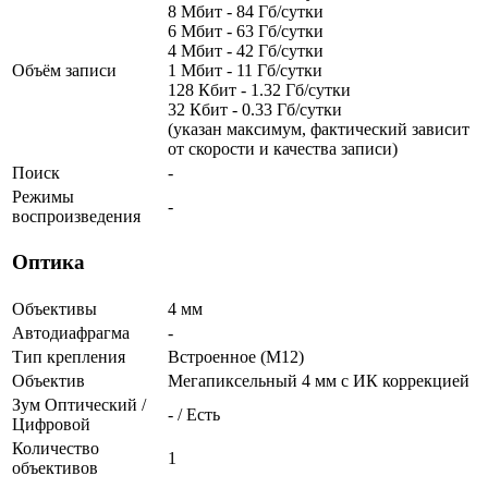
8 Мбит - 84 Гб/сутки
6 Мбит - 63 Гб/сутки
4 Мбит - 42 Гб/сутки
Объём записи
1 Мбит - 11 Гб/сутки
128 Кбит - 1.32 Гб/сутки
32 Кбит - 0.33 Гб/сутки
(указан максимум, фактический зависит
от скорости и качества записи)
Поиск
-
Режимы
-
воспроизведения
Оптика
Объективы
4 мм
Автодиафрагма
-
Тип крепления
Встроенное (М12)
Объектив
Мегапиксельный 4 мм c ИК коррекцией
Зум Оптический /
- / Есть
Цифровой
Количество
1
объективов