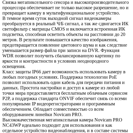
Связка мегапиксельного сенсора и высокопроизводительного
процессора обеспечивает не только высокое разрешение, но и
превращает камеру в мультифункциональное устройство.
В темное время суток выходной сигнал видеокамеры
преобразуется в реальный Ч/Б сигнал, а так же сдвигается ИК
светофильтр с матрицы CMOS и включается встроенная ИК
подсветка, способная осветить объекты на расстоянии до 20
метров. В результате повышается качество изображения,
предотвращается появление цветового шума и как следствие
уменьшается размер файла при записи на DVR. Функция
WDR позволит получить сбалансированную картинку по
яркости и контрастности в условиях неоднородного
освещения.
Класс защиты IP66 дает возможность использовать камеру в
любых погодных условиях. Поддержка технологии РоЕ
позволит использовать один кабель для передачи питания и
данных. Простота настройки и доступ к камере из любой
точки мира предоставляется бесплатным облачным сервисом
P2P, а поддержка стандарта ONVIF обеспечит связь со всеми
популярными IP видеорегистраторами и программным
обеспечением. Обладает совместимостью со всем
оборудованием линейки Novicam PRO.
Высококачественная мегапиксельная камера Novicam PRO
NC43WP идеально подходит для использования и как
отдельное устройство видеонаблюдения, и в составе системы