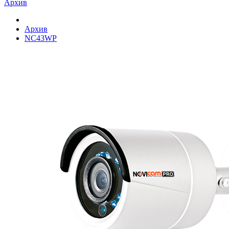
Архив
Архив
NC43WP