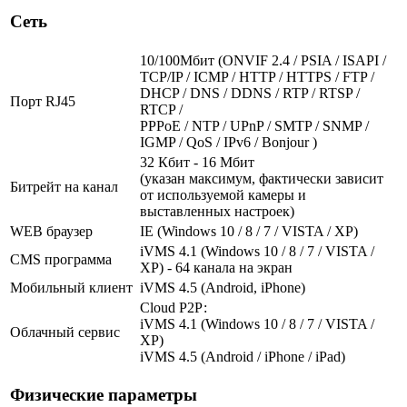
Сеть
10/100Мбит (ONVIF 2.4 / PSIA / ISAPI /
TCP/IP / ICMP / HTTP / HTTPS / FTP /
DHCP / DNS / DDNS / RTP / RTSP /
Порт RJ45
RTCP /
PPPoE / NTP / UPnP / SMTP / SNMP /
IGMP / QoS / IPv6 / Bonjour )
32 Кбит - 16 Мбит
(указан максимум, фактически зависит
Битрейт на канал
от используемой камеры и
выставленных настроек)
WEB браузер
IE (Windows 10 / 8 / 7 / VISTA / XP)
iVMS 4.1 (Windows 10 / 8 / 7 / VISTA /
CMS программа
XP) - 64 канала на экран
Мобильный клиент
iVMS 4.5 (Android, iPhone)
Cloud Р2Р:
iVMS 4.1 (Windows 10 / 8 / 7 / VISTA /
Облачный сервис
XP)
iVMS 4.5 (Android / iPhone / iPad)
Физические параметры