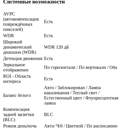
Системные возможности
AVPC
(автокомпенсация
Есть
повреждённых
пикселей)
WDR
Есть
Широкий
динамический
WDR 120 дБ
диапазон (WDR)
Детекция движения
Есть
Зеркальное
По горизонтали / По вертикали / Оба
отображение
ROI - Область
Есть
интереса
Авто / Заблокирован / Лампа
накаливания / Теплый свет /
Баланс белого
Естественный цвет / Флуорисцентная
лампа
Компенсация
задней засветки
BLC
(BLC)
Режим день/ночь
Авто/ Ч/б / Цветной / По расписанию