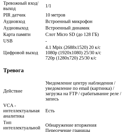
Тревожный вход/
1/1
выход
PIR датчик
10 метров
Аудиовход
Встроенный микрофон
Аудиовыход
Встроенный динамик
Карта памяти
Слот Micro SD (до 128 ГБ)
USB
-
4.1 Mpix (2688x1520) 20 к/с
Цифровой выход
1080p (1920x1080) 25/30 к/с
720p (1280х720) 25/30 к/с
Тревога
Уведомление центру наблюдения /
уведомление по email (картинка) /
Действие
загрузка на FTP / срабатывание реле /
запись
VCA -
интеллектуальная
Есть
аналитика
Тип
Обнаружение вторжения
интеллектуальной
Пересечение границы