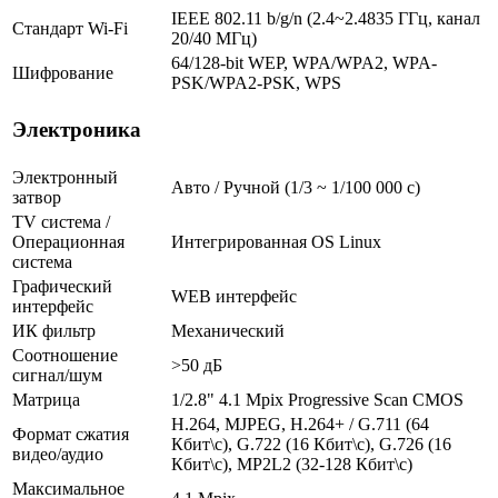
IEEE 802.11 b/g/n (2.4~2.4835 ГГц, канал
Стандарт Wi-Fi
20/40 МГц)
64/128-bit WEP, WPA/WPA2, WPA-
Шифрование
PSK/WPA2-PSK, WPS
Электроника
Электронный
Авто / Ручной (1/3 ~ 1/100 000 с)
затвор
TV система /
Операционная
Интегрированная OS Linux
система
Графический
WEB интерфейс
интерфейс
ИК фильтр
Механический
Соотношение
>50 дБ
сигнал/шум
Матрица
1/2.8" 4.1 Mpix Progressive Scan CMOS
H.264, MJPEG, H.264+ / G.711 (64
Формат сжатия
Кбит\с), G.722 (16 Кбит\с), G.726 (16
видео/аудио
Кбит\с), MP2L2 (32-128 Кбит\с)
Максимальное