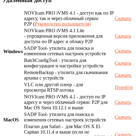
Удаленный доступ
NOVIcam PRO iVMS 4.1 - доступ как по IP
адресу, так и через облачный сервис
Скачать
P2P (
Руководство пользователя)
NOVIcam PRO iVMS 4.1 Lite
- упрощенная версия приложения для
Скачать
доступа по IP адрес и облаку P2P
SADP Tool- утилита для поиска и
Скачать
Windows
изменения сетевых настроек устройств
BatchConfigTool - утилита для
Скачать
конфигурации и настройки устройств
RemoteBackup - утилита для скачивания
Скачать
архива с устройств
VLC или другой плеер - для
Перейти
просмотра RTSP потока
NOVIcam PRO iVMS 4.1 - доступ по IP
адресу и через облачный сервис P2P для
Скачать
Mac OS Siera 10.12.1 и выше
SADP Tool- утилита для поиска и
Скачать
MacOS
изменения сетевых настроек устройств
Плагин для Safari - для Mac OS X El
Capitan 10.11.4 и выше (если не
Скачать