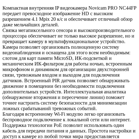
Компактная внутренняя IP видеокамера Novicam PRO NC44FP
передает превосходное изображение HD с высоким
разрешением 4.1 Mpix 20 к/с и обеспечивает отличный обзор
даже мельчайших деталей.
Связка мегапиксельного сенсора и высокопроизводительного
процессора обеспечивает не только высокое разрешение, но и
превращает камеру в мультифункциональное устройство.
Камера позволяет организовать полноценную систему
видеонаблюдения и оснащена для этого всем необходимым:
слотом для карт памяти MicroSD, ИК-подсветкой и
механическим ИК-фильтром для работы ночью, встроенным
микрофоном и динамиком для организации двухсторонней
связи, тревожным входом и выходом для подключения
датчиков. Встроенный PIR датчик позволяет обнаруживать
движение в помещении без необходимости подключения
дополнительных устройств. Интеллектуальная аналитика
(обнаружение вторжения и пересечение линии) поможет
точнее настроить систему безопасности для минимизации
ложных срабатываний тревожных событий.
Благодаря встроенному Wi-Fi модулю легко организовать
беспроводное подключение к локальной сети или интернет.
Поддержка технологии РоЕ позволит использовать один
кабель для передачи питания и данных. Простота настройки и
доступ к камере из любой точки мира предоставляется