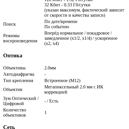
32 Кбит - 0.33 Гб/сутки
(указан максимум, фактический зависит
от скорости и качества записи)
По дате/времени
Поиск
По событию
Вперёд нормальное / покадровое /
Режимы
замедленное (х1/2, х1/4) / ускоренное
воспроизведения
(х2, х4)
Оптика
Объективы
2.0мм
Автодиафрагма
-
Тип крепления
Встроенное (М12)
Мегапиксельный 2.0 мм c ИК
Объектив
коррекцией
Зум Оптический /
- / Есть
Цифровой
Количество
1
объективов
Сеть