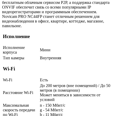
бесплатным облачным сервисом P2P, а поддержка стандарта
ONVIF обеспечит связь со всеми популярными IP
видеорегистраторами и программным обеспечением.
Novicam PRO NC44FP станет отличным решением для
видеонаблюдения в офисе, квартире, коттедже, магазине,
павильоне.
Исполнение
Исполнение
Мини
корпуса
Тип камеры
Внутренняя
Wi-Fi
Wi-Fi
Есть
До 200 метров (вне помещений) / До 50
метров (в помещении)
Расстояние Wi-Fi
Может меняться в зависимости от
условий
Максимальная
n - 150 Мбит/с
скорость передачи
g - 54 Мбит/с
по Wi-Fi
b - 11 Мбит/с