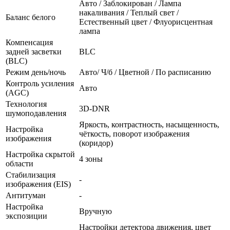
Авто / Заблокирован / Лампа
накаливания / Теплый свет /
Баланс белого
Естественный цвет / Флуорисцентная
лампа
Компенсация
задней засветки
BLC
(BLC)
Режим день/ночь
Авто/ Ч/б / Цветной / По расписанию
Контроль усиления
Авто
(AGC)
Технология
3D-DNR
шумоподавления
Яркость, контрастность, насыщенность,
Настройка
чёткость, поворот изображения
изображения
(коридор)
Настройка скрытой
4 зоны
области
Стабилизация
-
изображения (EIS)
Антитуман
-
Настройка
Вручную
экспозиции
Настройки детектора движения, цвет