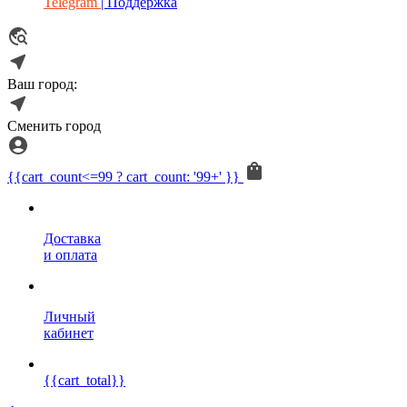
Telegram
| Поддержка
Ваш город:
Сменить город
{{cart_count<=99 ? cart_count: '99+' }}
Доставка
и оплата
Личный
кабинет
{{cart_total}}