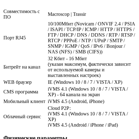
Совместимость с
Macroscop | Trassir
ПО
10/100Мбит (Novicam / ONVIF 2.4 / PSIA
/ ISAPI / TCP/IP / ICMP / HTTP / HTTPS /
FTP / DHCP / DNS / DDNS / RTP / RTSP /
Порт RJ45
RTCP / PPPoE / NTP / UPnP / SMTP /
SNMP / IGMP / QoS / IPv6 / Bonjour /
NAS (NFS) / SMB (CIFS))
32 Кбит - 16 Мбит
(указан максимум, фактически зависит
Битрейт на канал
от используемой камеры и
выставленных настроек)
WEB браузер
IE (Windows 10 / 8 / 7 / VISTA / XP)
iVMS 4.1 (Windows 10 / 8 / 7 / VISTA /
CMS программа
XP) - 64 канала на экран
Мобильный клиент
iVMS 4.5 (Android, iPhone)
Cloud Р2Р:
iVMS 4.1 (Windows 10 / 8 / 7 / VISTA /
Облачный сервис
XP)
iVMS 4.5 (Android / iPhone / iPad)
Физические параметры