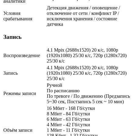
аналитики
Детекция движения / оповещение /
Условия
отключение от сети / конфликт IP /
срабатывания
исключения хранения / состояние
датчика
Запись
4.1 Mpix (2688x1520) 20 к/с, 1080p
Воспроизведение
(1920x1080) 25/30 к/с, 720p (1280х720)
25/30 к/с
4.1 Mpix (2688x1520) 20 к/с, 1080p
Запись
(1920x1080) 25/30 к/с, 720p (1280х720)
25/30 к/с
Ручной
По расписанию
Режимы записи
По тревоге / По движению (Предзапись
5~30 сек, Постзапись 5 сек ~ 10 мин)
16 Мбит - 168 Гб/сутки
8 Мбит - 84 Гб/сутки
6 Мбит - 63 Гб/сутки
4 Мбит - 42 Гб/сутки
Объём записи
1 Мбит - 11 Гб/сутки
128 Кбит - 1.32 Гб/сутки