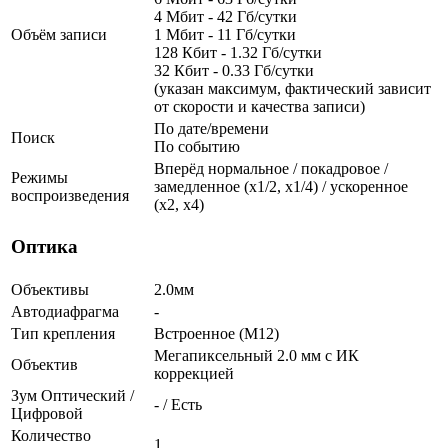
4 Мбит - 42 Гб/сутки
Объём записи
1 Мбит - 11 Гб/сутки
128 Кбит - 1.32 Гб/сутки
32 Кбит - 0.33 Гб/сутки
(указан максимум, фактический зависит
от скорости и качества записи)
По дате/времени
Поиск
По событию
Вперёд нормальное / покадровое /
Режимы
замедленное (х1/2, х1/4) / ускоренное
воспроизведения
(х2, х4)
Оптика
Объективы
2.0мм
Автодиафрагма
-
Тип крепления
Встроенное (М12)
Мегапиксельный 2.0 мм c ИК
Объектив
коррекцией
Зум Оптический /
- / Есть
Цифровой
Количество
1