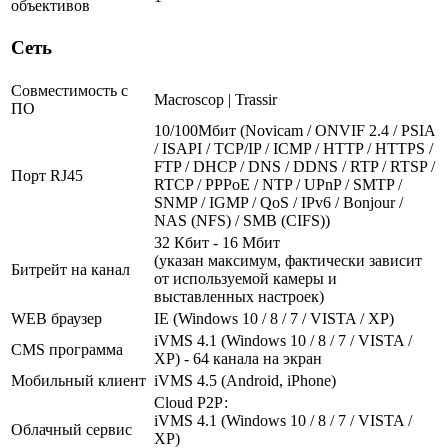
объективов
Сеть
Совместимость с
Macroscop | Trassir
ПО
10/100Мбит (Novicam / ONVIF 2.4 / PSIA
/ ISAPI / TCP/IP / ICMP / HTTP / HTTPS /
FTP / DHCP / DNS / DDNS / RTP / RTSP /
Порт RJ45
RTCP / PPPoE / NTP / UPnP / SMTP /
SNMP / IGMP / QoS / IPv6 / Bonjour /
NAS (NFS) / SMB (CIFS))
32 Кбит - 16 Мбит
(указан максимум, фактически зависит
Битрейт на канал
от используемой камеры и
выставленных настроек)
WEB браузер
IE (Windows 10 / 8 / 7 / VISTA / XP)
iVMS 4.1 (Windows 10 / 8 / 7 / VISTA /
CMS программа
XP) - 64 канала на экран
Мобильный клиент
iVMS 4.5 (Android, iPhone)
Cloud Р2Р:
iVMS 4.1 (Windows 10 / 8 / 7 / VISTA /
Облачный сервис
XP)