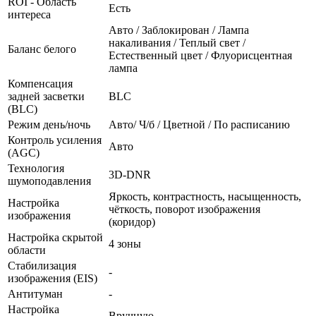
ROI - Область
Есть
интереса
Авто / Заблокирован / Лампа
накаливания / Теплый свет /
Баланс белого
Естественный цвет / Флуорисцентная
лампа
Компенсация
задней засветки
BLC
(BLC)
Режим день/ночь
Авто/ Ч/б / Цветной / По расписанию
Контроль усиления
Авто
(AGC)
Технология
3D-DNR
шумоподавления
Яркость, контрастность, насыщенность,
Настройка
чёткость, поворот изображения
изображения
(коридор)
Настройка скрытой
4 зоны
области
Стабилизация
-
изображения (EIS)
Антитуман
-
Настройка
Вручную