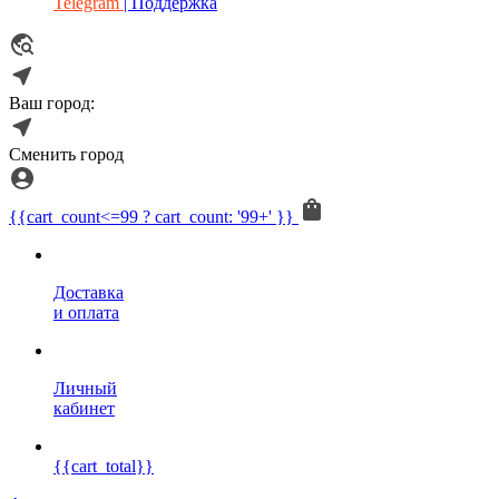
Telegram
| Поддержка
Ваш город:
Сменить город
{{cart_count<=99 ? cart_count: '99+' }}
Доставка
и оплата
Личный
кабинет
{{cart_total}}