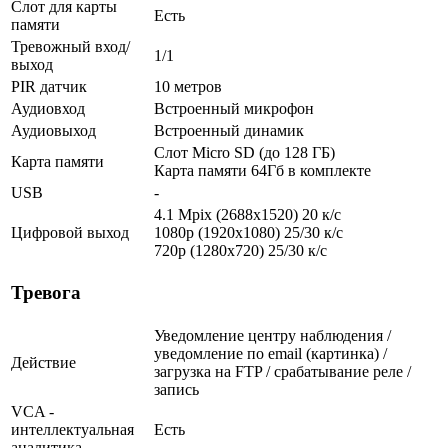
Слот для карты
Есть
памяти
Тревожный вход/
1/1
выход
PIR датчик
10 метров
Аудиовход
Встроенный микрофон
Аудиовыход
Встроенный динамик
Слот Micro SD (до 128 ГБ)
Карта памяти
Карта памяти 64Гб в комплекте
USB
-
4.1 Mpix (2688x1520) 20 к/с
Цифровой выход
1080p (1920x1080) 25/30 к/с
720p (1280х720) 25/30 к/с
Тревога
Уведомление центру наблюдения /
уведомление по email (картинка) /
Действие
загрузка на FTP / срабатывание реле /
запись
VCA -
интеллектуальная
Есть
аналитика