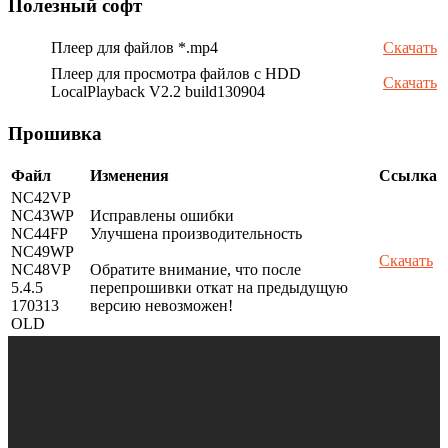
Полезный софт
Плеер для файлов *.mp4
Скачать
Плеер для просмотра файлов с HDD
Скачать
LocalPlayback V2.2 build130904
Прошивка
Файл
Изменения
Ссылка
NC42VP
NC43WP
Исправлены ошибки
NC44FP
Улучшена производительность
NC49WP
Скачать
NC48VP
Обратите внимание, что после
5.4.5
перепрошивки откат на предыдущую
170313
версию невозможен!
OLD