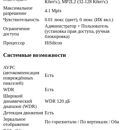
Кбит\с), MP2L2 (32-128 Кбит\с)
Максимальное
4.1 Mpix
разрешение
Чувствительность
0.01 люкс (цвет), 0 люкс (ИК вкл.)
Администратор + Пользователь
Ограничение
(установка прав доступа, ручная
доступа
блокировка)
Процессор
HiSilicon
Системные возможности
AVPC
(автокомпенсация
Есть
повреждённых
пикселей)
WDR
Есть
Широкий
динамический
WDR 120 дБ
диапазон (WDR)
Детекция движения
Есть
Зеркальное
По горизонтали / По вертикали / Оба
отображение