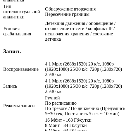
Тип
Обнаружение вторжения
интеллектуальной
Пересечение границы
аналитики
Детекция движения / оповещение /
Условия
отключение от сети / конфликт IP /
срабатывания
исключения хранения / состояние
датчика
Запись
4.1 Mpix (2688x1520) 20 к/с, 1080p
Воспроизведение
(1920x1080) 25/30 к/с, 720p (1280х720)
25/30 к/с
4.1 Mpix (2688x1520) 20 к/с, 1080p
Запись
(1920x1080) 25/30 к/с, 720p (1280х720)
25/30 к/с
Ручной
По расписанию
Режимы записи
По тревоге / По движению (Предзапись
5~30 сек, Постзапись 5 сек ~ 10 мин)
16 Мбит - 168 Гб/сутки
8 Мбит - 84 Гб/сутки
6 Мбит - 63 Гб/сутки