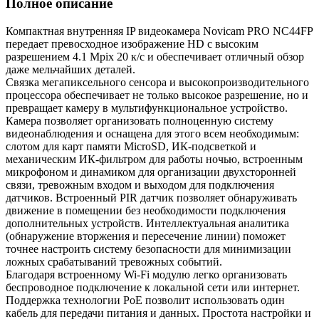
Полное описание
Компактная внутренняя IP видеокамера Novicam PRO NC44FP
передает превосходное изображение HD с высоким
разрешением 4.1 Mpix 20 к/с и обеспечивает отличный обзор
даже мельчайших деталей.
Связка мегапиксельного сенсора и высокопроизводительного
процессора обеспечивает не только высокое разрешение, но и
превращает камеру в мультифункциональное устройство.
Камера позволяет организовать полноценную систему
видеонаблюдения и оснащена для этого всем необходимым:
слотом для карт памяти MicroSD, ИК-подсветкой и
механическим ИК-фильтром для работы ночью, встроенным
микрофоном и динамиком для организации двухсторонней
связи, тревожным входом и выходом для подключения
датчиков. Встроенный PIR датчик позволяет обнаруживать
движение в помещении без необходимости подключения
дополнительных устройств. Интеллектуальная аналитика
(обнаружение вторжения и пересечение линии) поможет
точнее настроить систему безопасности для минимизации
ложных срабатываний тревожных событий.
Благодаря встроенному Wi-Fi модулю легко организовать
беспроводное подключение к локальной сети или интернет.
Поддержка технологии РоЕ позволит использовать один
кабель для передачи питания и данных. Простота настройки и