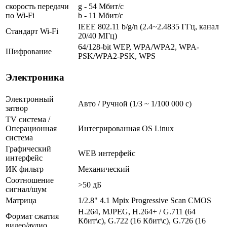
скорость передачи
g - 54 Мбит/с
по Wi-Fi
b - 11 Мбит/с
IEEE 802.11 b/g/n (2.4~2.4835 ГГц, канал
Стандарт Wi-Fi
20/40 МГц)
64/128-bit WEP, WPA/WPA2, WPA-
Шифрование
PSK/WPA2-PSK, WPS
Электроника
Электронный
Авто / Ручной (1/3 ~ 1/100 000 с)
затвор
TV система /
Операционная
Интегрированная OS Linux
система
Графический
WEB интерфейс
интерфейс
ИК фильтр
Механический
Соотношение
>50 дБ
сигнал/шум
Матрица
1/2.8" 4.1 Mpix Progressive Scan CMOS
H.264, MJPEG, H.264+ / G.711 (64
Формат сжатия
Кбит\с), G.722 (16 Кбит\с), G.726 (16
видео/аудио