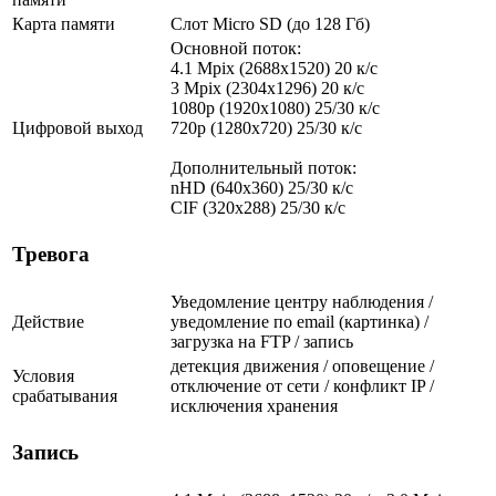
Карта памяти
Слот Micro SD (до 128 Гб)
Основной поток:
4.1 Mpix (2688x1520) 20 к/с
3 Mpix (2304x1296) 20 к/с
1080p (1920x1080) 25/30 к/с
Цифровой выход
720p (1280х720) 25/30 к/с
Дополнительный поток:
nHD (640x360) 25/30 к/с
CIF (320x288) 25/30 к/с
Тревога
Уведомление центру наблюдения /
Действие
уведомление по email (картинка) /
загрузка на FTP / запись
детекция движения / оповещение /
Условия
отключение от сети / конфликт IP /
срабатывания
исключения хранения
Запись