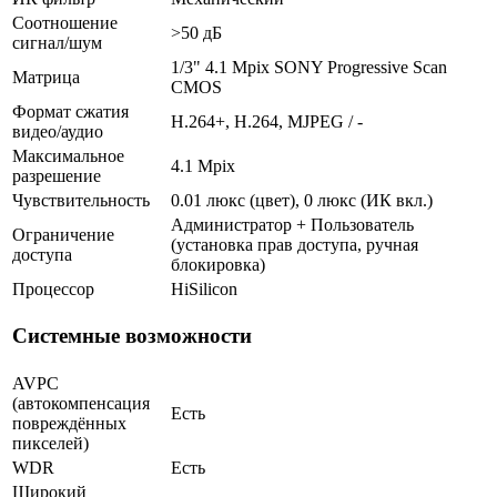
Соотношение
>50 дБ
сигнал/шум
1/3" 4.1 Mpix SONY Progressive Scan
Матрица
CMOS
Формат сжатия
H.264+, H.264, MJPEG / -
видео/аудио
Максимальное
4.1 Mpix
разрешение
Чувствительность
0.01 люкс (цвет), 0 люкс (ИК вкл.)
Администратор + Пользователь
Ограничение
(установка прав доступа, ручная
доступа
блокировка)
Процессор
HiSilicon
Системные возможности
AVPC
(автокомпенсация
Есть
повреждённых
пикселей)
WDR
Есть
Широкий