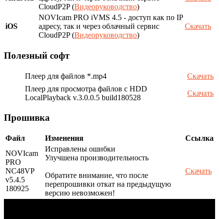
CloudP2P (
Видеоруководство
)
NOVIcam PRO iVMS 4.5 - доступ как по IP
iOS
адресу, так и через облачный сервис
Скачать
CloudP2P (
Видеоруководство
)
Полезный софт
Плеер для файлов *.mp4
Скачать
Плеер для просмотра файлов с HDD
Скачать
LocalPlayback v.3.0.0.5 build180528
Прошивка
Файл
Изменения
Ссылка
Исправлены ошибки
NOVIcam
Улучшена производительность
PRO
NC48VP
Скачать
Обратите внимание, что после
v5.4.5
перепрошивки откат на предыдущую
180925
версию невозможен!