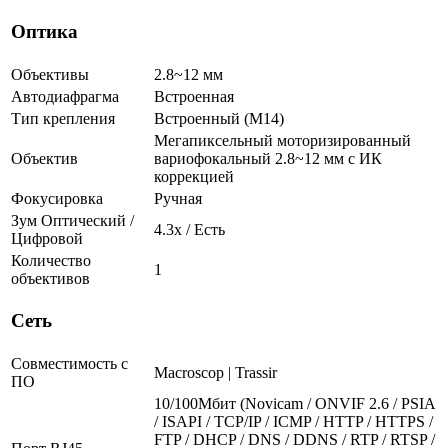
Оптика
Объективы
2.8~12 мм
Автодиафрагма
Встроенная
Тип крепления
Встроенный (М14)
Мегапиксельный моторизированный
Объектив
вариофокальный 2.8~12 мм c ИК
коррекцией
Фокусировка
Ручная
Зум Оптический /
4.3х / Есть
Цифровой
Количество
1
объективов
Сеть
Совместимость с
Macroscop | Trassir
ПО
10/100Мбит (Novicam / ONVIF 2.6 / PSIA
/ ISAPI / TCP/IP / ICMP / HTTP / HTTPS /
FTP / DHCP / DNS / DDNS / RTP / RTSP /