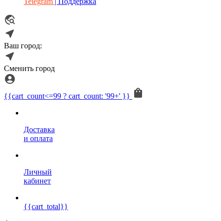
Telegram
| Поддержка
Ваш город:
Сменить город
{{cart_count<=99 ? cart_count: '99+' }}
Доставка
и оплата
Личный
кабинет
{{cart_total}}