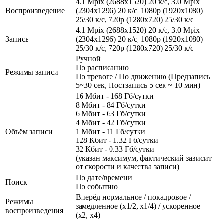
4.1 Mpix (2688x1520) 20 к/с, 3.0 Mpix
Воспроизведение
(2304x1296) 20 к/с, 1080p (1920x1080)
25/30 к/с, 720p (1280х720) 25/30 к/с
4.1 Mpix (2688x1520) 20 к/с, 3.0 Mpix
Запись
(2304x1296) 20 к/с, 1080p (1920x1080)
25/30 к/с, 720p (1280х720) 25/30 к/с
Ручной
По расписанию
Режимы записи
По тревоге / По движению (Предзапись
5~30 сек, Постзапись 5 сек ~ 10 мин)
16 Мбит - 168 Гб/сутки
8 Мбит - 84 Гб/сутки
6 Мбит - 63 Гб/сутки
4 Мбит - 42 Гб/сутки
Объём записи
1 Мбит - 11 Гб/сутки
128 Кбит - 1.32 Гб/сутки
32 Кбит - 0.33 Гб/сутки
(указан максимум, фактический зависит
от скорости и качества записи)
По дате/времени
Поиск
По событию
Вперёд нормальное / покадровое /
Режимы
замедленное (х1/2, х1/4) / ускоренное
воспроизведения
(х2, х4)