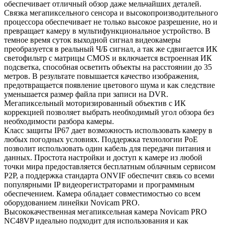
обеспечивает отличный обзор даже мельчайших деталей.
Связка мегапиксельного сенсора и высокопроизводительного
процессора обеспечивает не только высокое разрешение, но и
превращает камеру в мультифункциональное устройство. В
темное время суток выходной сигнал видеокамеры
преобразуется в реальный Ч/Б сигнал, а так же сдвигается ИК
светофильтр с матрицы CMOS и включается встроенная ИК
подсветка, способная осветить объекты на расстоянии до 35
метров. В результате повышается качество изображения,
предотвращается появление цветового шума и как следствие
уменьшается размер файла при записи на DVR.
Мегапиксельный моторизированный объектив с ИК
коррекцией позволяет выбрать необходимый угол обзора без
необходимости разбора камеры.
Класс защиты IP67 дает возможность использовать камеру в
любых погодных условиях. Поддержка технологии РоЕ
позволит использовать один кабель для передачи питания и
данных. Простота настройки и доступ к камере из любой
точки мира предоставляется бесплатным облачным сервисом
P2P, а поддержка стандарта ONVIF обеспечит связь со всеми
популярными IP видеорегистраторами и программным
обеспечением. Камера обладает совместимостью со всем
оборудованием линейки Novicam PRO.
Высококачественная мегапиксельная камера Novicam PRO
NC48VP идеально подходит для использования и как