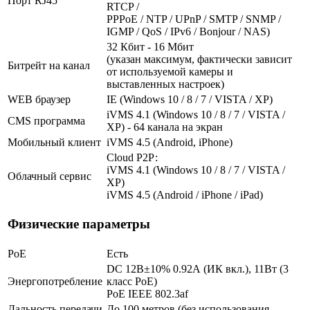
Порт RJ45
RTCP /
PPPoE / NTP / UPnP / SMTP / SNMP /
IGMP / QoS / IPv6 / Bonjour / NAS)
32 Кбит - 16 Мбит
(указан максимум, фактически зависит
Битрейт на канал
от используемой камеры и
выставленных настроек)
WEB браузер
IE (Windows 10 / 8 / 7 / VISTA / XP)
iVMS 4.1 (Windows 10 / 8 / 7 / VISTA /
CMS программа
XP) - 64 канала на экран
Мобильный клиент
iVMS 4.5 (Android, iPhone)
Cloud Р2Р:
iVMS 4.1 (Windows 10 / 8 / 7 / VISTA /
Облачный сервис
XP)
iVMS 4.5 (Android / iPhone / iPad)
Физические параметры
PoE
Есть
DC 12В±10% 0.92А (ИК вкл.), 11Вт (3
Энергопотребление
класс PoE)
PoE IEEE 802.3af
Дальность передачи
До 100 метров (без использования