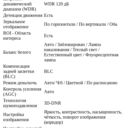
динамический
WDR 120 дБ
диапазон (WDR)
Детекция движения
Есть
Зеркальное
По горизонтали / По вертикали / Оба
отображение
ROI - Область
Есть
интереса
Авто / Заблокирован / Лампа
накаливания / Теплый свет /
Баланс белого
Естественный цвет / Флуорисцентная
лампа
Компенсация
задней засветки
BLC
(BLC)
Режим день/ночь
Авто/ Ч/б / Цветной / По расписанию
Контроль усиления
Авто
(AGC)
Технология
3D-DNR
шумоподавления
Яркость, контрастность, насыщенность,
Настройка
чёткость, поворот изображения
изображения
(коридор)