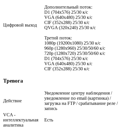
Дополнительный поток:
D1 (704x576) 25/30 к/с
VGA (640x480) 25/30 к/с
CIF (352x288) 25/30 к/с
Цифровой выход
QVGA (320x240) 25/30 к/с
Третий поток:
1080p (19200х1080) 25/30 к/с
960р (1280х960) 25/30/50/60 к/с
720p (1280х720) 25/30/50/60 к/с
D1 (704x576) 25/30 к/с
VGA (640x480) 25/30 к/с
CIF (352x288) 25/30 к/с
Тревога
Уведомление центру наблюдения /
уведомление по email (картинка) /
Действие
загрузка на FTP / срабатывание реле /
запись
VCA -
интеллектуальная
Есть
аналитика