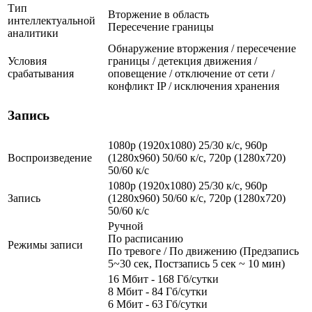
Тип
Вторжение в область
интеллектуальной
Пересечение границы
аналитики
Обнаружение вторжения / пересечение
Условия
границы / детекция движения /
срабатывания
оповещение / отключение от сети /
конфликт IP / исключения хранения
Запись
1080p (1920x1080) 25/30 к/с, 960p
Воспроизведение
(1280х960) 50/60 к/с, 720p (1280х720)
50/60 к/с
1080p (1920x1080) 25/30 к/с, 960p
Запись
(1280х960) 50/60 к/с, 720p (1280х720)
50/60 к/с
Ручной
По расписанию
Режимы записи
По тревоге / По движению (Предзапись
5~30 сек, Постзапись 5 сек ~ 10 мин)
16 Мбит - 168 Гб/сутки
8 Мбит - 84 Гб/сутки
6 Мбит - 63 Гб/сутки