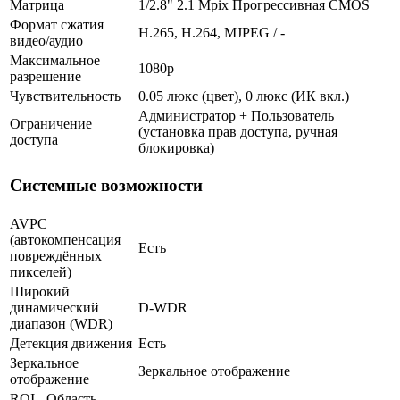
Матрица
1/2.8" 2.1 Mpix Прогрессивная CMOS
Формат сжатия
H.265, H.264, MJPEG / -
видео/аудио
Максимальное
1080p
разрешение
Чувствительность
0.05 люкс (цвет), 0 люкс (ИК вкл.)
Администратор + Пользователь
Ограничение
(установка прав доступа, ручная
доступа
блокировка)
Системные возможности
AVPC
(автокомпенсация
Есть
повреждённых
пикселей)
Широкий
динамический
D-WDR
диапазон (WDR)
Детекция движения
Есть
Зеркальное
Зеркальное отображение
отображение
ROI - Область