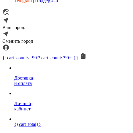
Telegram
| Поддержка
Ваш город:
Сменить город
{{cart_count<=99 ? cart_count: '99+' }}
Доставка
и оплата
Личный
кабинет
{{cart_total}}