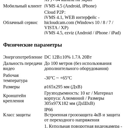
Мобильный клиент
iVMS 4.5 (Android, iPhone)
Cloud Р2Р:
iVMS 4.1, WEB интерфейс -
Облачный сервис
hicloudcam.com (Windows 10 / 8 / 7 /
VISTA / XP)
iVMS 4.5, ezviz (Android / iPhone / iPad)
Физические параметры
Энергопотребление
DC 12В±10% 1.7А 20Вт
Дальность передачи
До 100 метров (без использования
видео
дополнительного оборудования)
Рабочая
-30°C ~ +65°C
температура
Размеры
ø165х295 мм (ДхВ)
Грузподъемность: 10 кг / Материал
Кронштейн
корпуса: Алюминий / Размеры
крепления
305х97X182 мм (ДхШхВ)
IP66
Класс защиты
Встроенная грозозащита 4кВ и защита
от переходного напряжения
1. Купольная поворотная видеокамера -