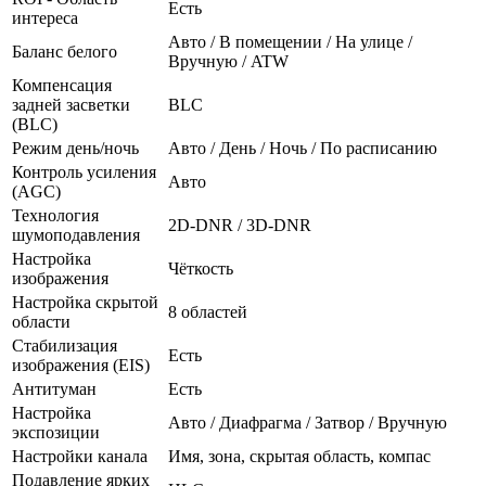
Есть
интереса
Авто / В помещении / На улице /
Баланс белого
Вручную / ATW
Компенсация
задней засветки
BLC
(BLC)
Режим день/ночь
Авто / День / Ночь / По расписанию
Контроль усиления
Авто
(AGC)
Технология
2D-DNR / 3D-DNR
шумоподавления
Настройка
Чёткость
изображения
Настройка скрытой
8 областей
области
Стабилизация
Есть
изображения (EIS)
Антитуман
Есть
Настройка
Авто / Диафрагма / Затвор / Вручную
экспозиции
Настройки канала
Имя, зона, скрытая область, компас
Подавление ярких