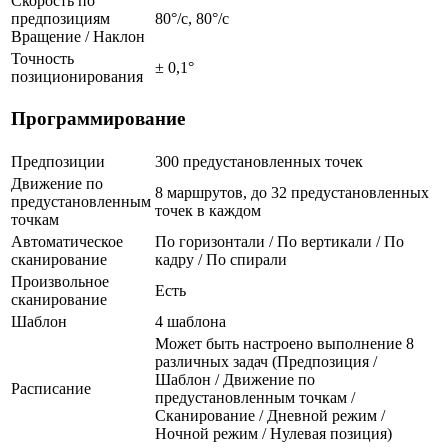
Скорость по
предпозициям
80°/с, 80°/с
Вращение / Наклон
Точность
± 0,1°
позиционирования
Программирование
Предпозиции
300 предустановленных точек
Движение по
8 маршрутов, до 32 предустановленных
предустановленным
точек в каждом
точкам
Автоматическое
По горизонтали / По вертикали / По
сканирование
кадру / По спирали
Произвольное
Есть
сканирование
Шаблон
4 шаблона
Может быть настроено выполнение 8
различных задач (Предпозиция /
Шаблон / Движение по
Расписание
предустановленным точкам /
Сканирование / Дневной режим /
Ночной режим / Нулевая позиция)