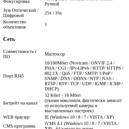
Фокусировка
Ручной
Зум Оптический /
25х / 16x
Цифровой
Количество
1
объективов
Сеть
Совместимость с
Macroscop
ПО
10/100Мбит (Novicam / ONVIF 2.4 /
PSIA / CGI / /IPv4,IPv6 / HTTP/ HTTPS /
802.1X / QoS / FTP / SMTP/ UPnP /
Порт RJ45
SNMP / DNS / DDNS / NTP / NAS /
RTSP / RTP / TCP / UDP / IGMP / ICMP /
DHCP)
32 Кбит - 16 Мбит
(указан максимум, фактически зависит
Битрейт на канал
от используемой камеры и
выставленных настроек)
WEB браузер
IE (Windows 10 / 8 / 7 / VISTA / XP)
iVMS 4.1 (Windows 10 / 8 / 7 / VISTA /
CMS программа
XP) - 64 канала на экран