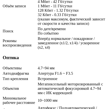
4 Мбит - 42 Гб/сутки
Объём записи
1 Мбит - 11 Гб/сутки
128 Кбит - 1.32 Гб/сутки
32 Кбит - 0.33 Гб/сутки
(указан максимум, фактический зависит
от скорости и качества записи)
По дате/времени
Поиск
По событию
Вперёд нормальное / покадровое /
Режимы
замедленное (х1/2, х1/4) / ускоренное
воспроизведения
(х2, х4)
Оптика
Объективы
4.7~94 мм
Автодиафрагма
Апертура F1.6 ~ F3.5
Тип крепления
Встроенное
Мегапиксельный моторизированный с
Объектив
автоматической фокусировкой 4.7~94
мм с ИК коррекцией
Минимальное
10~1000 мм
рабочее расстояние
Автофокус / Полуавтоматический /