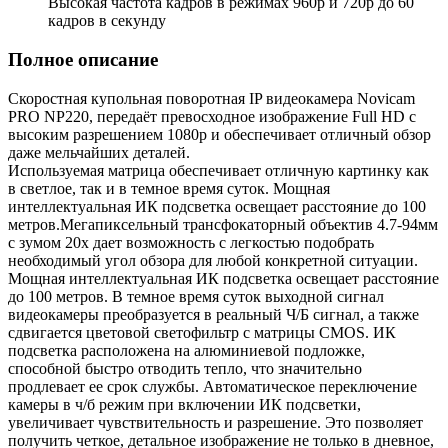
Высокая частота кадров в режимах 960p и 720p до 60
кадров в секунду
Полное описание
Скоростная купольная поворотная IP видеокамера Novicam
PRO NP220, передаёт превосходное изображение Full HD с
высоким разрешением 1080p и обеспечивает отличный обзор
даже мельчайших деталей.
Используемая матрица обеспечивает отличную картинку как
в светлое, так и в темное время суток. Мощная
интеллектуальная ИК подсветка освещает расстояние до 100
метров.Мегапиксельный трансфокаторный объектив 4.7-94мм
с зумом 20х дает возможность с легкостью подобрать
необходимый угол обзора для любой конкретной ситуации.
Мощная интеллектуальная ИК подсветка освещает расстояние
до 100 метров. В темное время суток выходной сигнал
видеокамеры преобразуется в реальный Ч/Б сигнал, а также
сдвигается цветовой светофильтр с матрицы CMOS. ИК
подсветка расположена на алюминиевой подложке,
способной быстро отводить тепло, что значительно
продлевает ее срок службы. Автоматическое переключение
камеры в ч/б режим при включении ИК подсветки,
увеличивает чувствительность и разрешение. Это позволяет
получить четкое, детальное изображение не только в дневное,