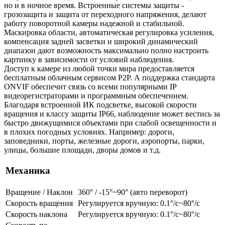
но и в ночное время. Встроенные системы защиты -
грозозащита и защита от переходного напряжения, делают
работу поворотной камеры надежной и стабильной.
Маскировка области, автоматическая регулировка усиления,
компенсация задней засветки и широкий динамический
диапазон дают возможность максимально полно настроить
картинку в зависимости от условий наблюдения.
Доступ к камере из любой точки мира предоставляется
бесплатным облачным сервисом P2P. А поддержка стандарта
ONVIF обеспечит связь со всеми популярными IP
видеорегистраторами и программным обеспечением.
Благодаря встроенной ИК подсветке, высокой скорости
вращения и классу защиты IP66, наблюдение может вестись за
быстро движущимися объектами при слабой освещенности и
в плохих погодных условиях. Например: дороги,
заповедники, порты, железные дороги, аэропорты, парки,
улицы, большие площади, дворы домов и т.д.
Механика
Вращение / Наклон
360° / -15°~90° (авто переворот)
Скорость вращения
Регулируется вручную: 0.1°/с~80°/с
Скорость наклона
Регулируется вручную: 0.1°/с~80°/с