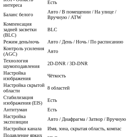
Есть
интереса
Авто / В помещении / На улице /
Баланс белого
Вручную / ATW
Компенсация
задней засветки
BLC
(BLC)
Режим день/ночь
Авто / День / Ночь / По расписанию
Контроль усиления
Авто
(AGC)
Технология
2D-DNR / 3D-DNR
шумоподавления
Настройка
Чёткость
изображения
Настройка скрытой
8 областей
области
Стабилизация
Есть
изображения (EIS)
Антитуман
Есть
Настройка
Авто / Диафрагма / Затвор / Вручную
экспозиции
Настройки канала
Имя, зона, скрытая область, компас
Подавление ярких