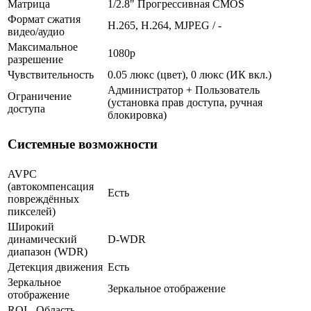
Матрица
1/2.8" Прогрессивная CMOS
Формат сжатия
H.265, H.264, MJPEG / -
видео/аудио
Максимальное
1080p
разрешение
Чувствительность
0.05 люкс (цвет), 0 люкс (ИК вкл.)
Администратор + Пользователь
Ограничение
(установка прав доступа, ручная
доступа
блокировка)
Системные возможности
AVPC
(автокомпенсация
Есть
повреждённых
пикселей)
Широкий
динамический
D-WDR
диапазон (WDR)
Детекция движения
Есть
Зеркальное
Зеркальное отображение
отображение
ROI - Область