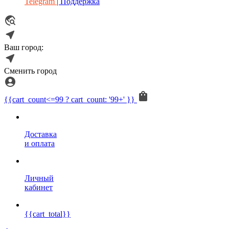
Telegram
| Поддержка
Ваш город:
Сменить город
{{cart_count<=99 ? cart_count: '99+' }}
Доставка
и оплата
Личный
кабинет
{{cart_total}}