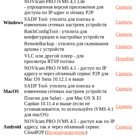
NOVIcam PRO iVMS 4.1 Lite
- упрощенная версия приложения для
Скачать
доступа по IP адрес и облаку P2P
SADP Tool- утилита для поиска и
Скачать
Windows
изменения сетевых настроек устройств
BatchConfigTool - утилита для
Скачать
конфигурации и настройки устройств
RemoteBackup - утилита для скачивания
Скачать
архива с устройств
VLC или другой плеер - для
Перейти
просмотра RTSP потока
NOVIcam PRO iVMS 4.1 - доступ по IP
адресу и через облачный сервис P2P для
Скачать
Mac OS Siera 10.12.1 и выше
SADP Tool- утилита для поиска и
Скачать
MacOS
изменения сетевых настроек устройств
Плагин для Safari - для Mac OS X El
Capitan 10.11.4 и выше (если не
Скачать
устанавливается, то используйте iVMS 4.1
для macOS)
NOVIcam PRO iVMS 4.5 - доступ как по IP
Android
адресу, так и через облачный сервис
Скачать
CloudP2P (
Видеоруководство
)