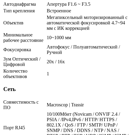
Автодиафрагма
Апертура F1.6 ~ F3.5
Тип крепления
Встроенное
Мегапиксельный моторизированный с
Объектив
автоматической фокусировкой 4.7~94
мм с ИК коррекцией
Минимальное
10~1000 мм
рабочее расстояние
Автофокус / Полуавтоматический /
Фокусировка
Ручной
Зум Оптический /
20х / 16x
Цифровой
Количество
1
объективов
Сеть
Совместимость с
Macroscop | Trassir
ПО
10/100Мбит (Novicam / ONVIF 2.4 /
PSIA / /IPv4,IPv6 / HTTP/ HTTPS /
802.1X / QoS / FTP / SMTP/ UPnP /
Порт RJ45
SNMP / DNS / DDNS / NTP / NAS /