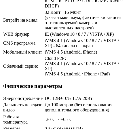
RTSP / RTP / TCP / UDP / IGMP / ICMP /
DHCP)
32 Кбит - 16 Мбит
(указан максимум, фактически зависит
Битрейт на канал
от используемой камеры и
выставленных настроек)
WEB браузер
IE (Windows 10 / 8 / 7 / VISTA / XP)
iVMS 4.1 (Windows 10 / 8 / 7 / VISTA /
CMS программа
XP) - 64 канала на экран
Мобильный клиент
iVMS 4.5 (Android, iPhone)
Cloud Р2Р:
iVMS 4.1 (Windows 10 / 8 / 7 / VISTA /
Облачный сервис
XP)
iVMS 4.5 (Android / iPhone / iPad)
Физические параметры
Энергопотребление
DC 12В±10% 1.7А 20Вт
Дальность передачи
До 100 метров (без использования
видео
дополнительного оборудования)
Рабочая
-30°C ~ +65°C
температура
Размеры
ø165х295 мм (ДхВ)