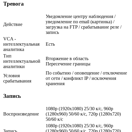
Тревога
Уведомление центру наблюдения /
уведомление по email (картинка) /
Действие
загрузка на FTP / срабатывание реле /
запись
VCA -
интеллектуальная
Есть
аналитика
Тип
Вторжение в область
интеллектуальной
Пересечение границы
аналитики
По событию / оповещение / отключение
Условия
от сети / конфликт IP / исключения
срабатывания
хранения
Запись
1080p (1920x1080) 25/30 к/с, 960p
Воспроизведение
(1280х960) 50/60 к/с, 720p (1280х720)
50/60 к/с
1080p (1920x1080) 25/30 к/с, 960p
Запись
(1280х960) 50/60 к/с, 720p (1280х720)