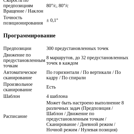
Скорость по
предпозициям
80°/с, 80°/с
Вращение / Наклон
Точность
± 0,1°
позиционирования
Программирование
Предпозиции
300 предустановленных точек
Движение по
8 маршрутов, до 32 предустановленных
предустановленным
точек в каждом
точкам
Автоматическое
По горизонтали / По вертикали / По
сканирование
кадру / По спирали
Произвольное
Есть
сканирование
Шаблон
4 шаблона
Может быть настроено выполнение 8
различных задач (Предпозиция /
Шаблон / Движение по
Расписание
предустановленным точкам /
Сканирование / Дневной режим /
Ночной режим / Нулевая позиция)