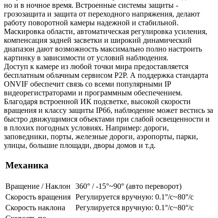
но и в ночное время. Встроенные системы защиты -
грозозащита и защита от переходного напряжения, делают
работу поворотной камеры надежной и стабильной.
Маскировка области, автоматическая регулировка усиления,
компенсация задней засветки и широкий динамический
диапазон дают возможность максимально полно настроить
картинку в зависимости от условий наблюдения.
Доступ к камере из любой точки мира предоставляется
бесплатным облачным сервисом P2P. А поддержка стандарта
ONVIF обеспечит связь со всеми популярными IP
видеорегистраторами и программным обеспечением.
Благодаря встроенной ИК подсветке, высокой скорости
вращения и классу защиты IP66, наблюдение может вестись за
быстро движущимися объектами при слабой освещенности и
в плохих погодных условиях. Например: дороги,
заповедники, порты, железные дороги, аэропорты, парки,
улицы, большие площади, дворы домов и т.д.
Механика
Вращение / Наклон
360° / -15°~90° (авто переворот)
Скорость вращения
Регулируется вручную: 0.1°/с~80°/с
Скорость наклона
Регулируется вручную: 0.1°/с~80°/с