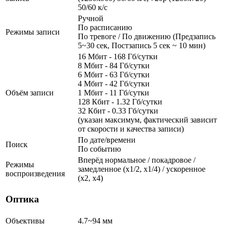
50/60 к/с
Ручной
По расписанию
Режимы записи
По тревоге / По движению (Предзапись
5~30 сек, Постзапись 5 сек ~ 10 мин)
16 Мбит - 168 Гб/сутки
8 Мбит - 84 Гб/сутки
6 Мбит - 63 Гб/сутки
4 Мбит - 42 Гб/сутки
Объём записи
1 Мбит - 11 Гб/сутки
128 Кбит - 1.32 Гб/сутки
32 Кбит - 0.33 Гб/сутки
(указан максимум, фактический зависит
от скорости и качества записи)
По дате/времени
Поиск
По событию
Вперёд нормальное / покадровое /
Режимы
замедленное (х1/2, х1/4) / ускоренное
воспроизведения
(х2, х4)
Оптика
Объективы
4.7~94 мм