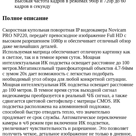
Высокая частота кадров в режимах 960p и 720p до 60
кадров в секунду
Полное описание
Скоростная купольная поворотная IP видеокамера Novicam
PRO NP220, передаёт превосходное изображение Full HD с
высоким разрешением 1080p и обеспечивает отличный обзор
даже мельчайших деталей.
Используемая матрица обеспечивает отличную картинку как
в светлое, так и в темное время суток. Мощная
интеллектуальная ИК подсветка освещает расстояние до 100
метров.Мегапиксельный трансфокаторный объектив 4.7-94мм
с зумом 20х дает возможность с легкостью подобрать
необходимый угол обзора для любой конкретной ситуации.
Мощная интеллектуальная ИК подсветка освещает расстояние
до 100 метров. В темное время суток выходной сигнал
видеокамеры преобразуется в реальный Ч/Б сигнал, а также
сдвигается цветовой светофильтр с матрицы CMOS. ИК
подсветка расположена на алюминиевой подложке,
способной быстро отводить тепло, что значительно
продлевает ее срок службы. Автоматическое переключение
камеры в ч/б режим при включении ИК подсветки,
увеличивает чувствительность и разрешение. Это позволяет
получить четкое, детальное изображение не только в дневное,