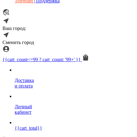
Telegram
| Поддержка
Ваш город:
Сменить город
{{cart_count<=99 ? cart_count: '99+' }}
Доставка
и оплата
Личный
кабинет
{{cart_total}}