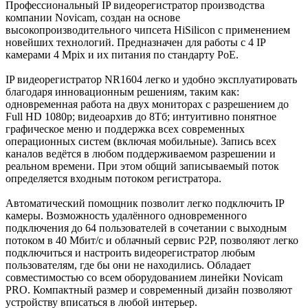
Профессиональный IP видеорегистратор производства
компании Novicam, создан на основе
высокопроизводительного чипсета HiSilicon с применением
новейших технологий. Предназначен для работы с 4 IP
камерами 4 Mpix и их питания по стандарту PoE.
IP видеорегистратор NR1604 легко и удобно эксплуатировать
благодаря инновационным решениям, таким как:
одновременная работа на двух мониторах с разрешением до
Full HD 1080p; видеоархив до 8Тб; интуитивно понятное
графическое меню и поддержка всех современных
операционных систем (включая мобильные). Запись всех
каналов ведётся в любом поддерживаемом разрешении и
реальном времени. При этом общий записываемый поток
определяется входным потоком регистратора.
Автоматический помощник позволит легко подключить IP
камеры. Возможность удалённого одновременного
подключения до 64 пользователей в сочетании с выходным
потоком в 40 Мбит/с и облачный сервис P2P, позволяют легко
подключиться и настроить видеорегистратор любым
пользователям, где бы они не находились. Обладает
совместимостью со всем оборудованием линейки Novicam
PRO. Компактный размер и современный дизайн позволяют
устройству вписаться в любой интерьер.