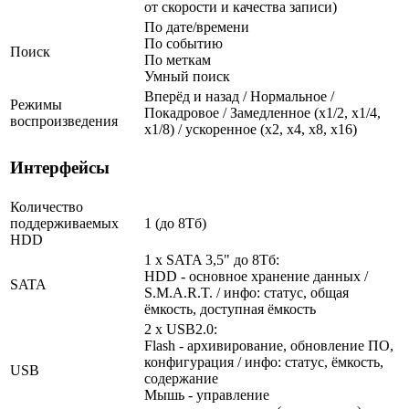
от скорости и качества записи)
По дате/времени
По событию
Поиск
По меткам
Умный поиск
Вперёд и назад / Нормальное /
Режимы
Покадровое / Замедленное (х1/2, х1/4,
воспроизведения
х1/8) / ускоренное (х2, х4, х8, х16)
Интерфейсы
Количество
поддерживаемых
1 (до 8Тб)
HDD
1 x SATA 3,5" до 8Тб:
HDD - основное хранение данных /
SATA
S.M.A.R.T. / инфо: статус, общая
ёмкость, доступная ёмкость
2 x USB2.0:
Flash - архивирование, обновление ПО,
конфигурация / инфо: статус, ёмкость,
USB
содержание
Мышь - управление