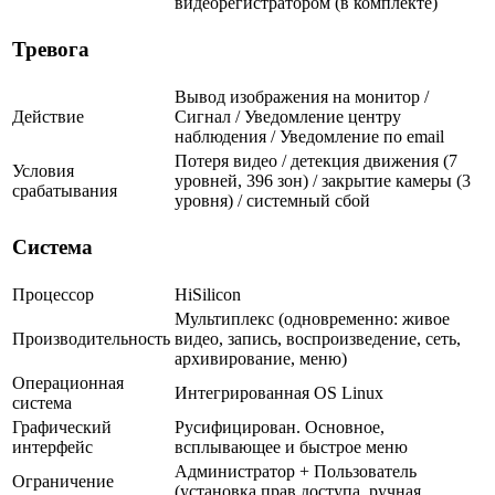
видеорегистратором (в комплекте)
Тревога
Вывод изображения на монитор /
Действие
Сигнал / Уведомление центру
наблюдения / Уведомление по email
Потеря видео / детекция движения (7
Условия
уровней, 396 зон) / закрытие камеры (3
срабатывания
уровня) / системный сбой
Система
Процессор
HiSilicon
Мультиплекс (одновременно: живое
Производительность
видео, запись, воспроизведение, сеть,
архивирование, меню)
Операционная
Интегрированная OS Linux
система
Графический
Русифицирован. Основное,
интерфейс
всплывающее и быстрое меню
Администратор + Пользователь
Ограничение
(установка прав доступа, ручная