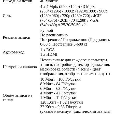
Выходной поток
40 Мбит/с
4 x 4 Mpix (2560x1440) / 3 Mpix
(2304x1296) / 1080p (1920x1080) / 960p
Сеть
(1280x960) / 720p (1280x720) / 4CIF
(704x576) / 2CIF (704x288) / VGA
(640x480) x 25/30/50/60 к/с
Ручной
По расписанию
Режимы записи
По тревоге / По движению (Предзапись
0-30 с, Постзапись 5-600 с)
1 x RCA
Аудиовыход
1 x HDMI
Независимые для каждого: параметры
записи, настройки детектора движения,
Настройки каналов
маскировка области (4 зоны), цвет
изображения, отображение имени, даты
10 Мбит - 106 Гб/сутки
8 Мбит - 84 Гб/сутки
6 Мбит - 63 Гб/сутки
4 Мбит - 42 Гб/сутки
Объём записи на
1 Мбит - 11 Гб/сутки
канал
128 Кбит - 1.32 Гб/сутки
32 Кбит - 0.33 Гб/сутки
(указан максимум, фактический зависит