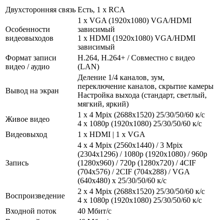
Двухсторонняя связь
Есть, 1 x RCA
1 x VGA (1920x1080) VGA/HDMI
Особенности
зависимый
видеовыходов
1 x HDMI (1920x1080) VGA/HDMI
зависимый
Формат записи
H.264, H.264+ / Совместно с видео
видео / аудио
(LAN)
Деление 1/4 каналов, зум,
переключение каналов, скрытие камеры
Вывод на экран
Настройка выхода (стандарт, светлый,
мягкий, яркий)
1 x 4 Mpix (2688x1520) 25/30/50/60 к/с
Живое видео
4 х 1080p (1920x1080) 25/30/50/60 к/с
Видеовыход
1 x HDMI | 1 x VGA
4 x 4 Mpix (2560x1440) / 3 Mpix
(2304x1296) / 1080p (1920x1080) / 960p
Запись
(1280x960) / 720p (1280x720) / 4CIF
(704x576) / 2CIF (704x288) / VGA
(640x480) x 25/30/50/60 к/с
2 x 4 Mpix (2688x1520) 25/30/50/60 к/с
Воспроизведение
4 х 1080p (1920x1080) 25/30/50/60 к/с
Входной поток
40 Мбит/с