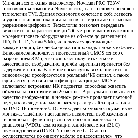
Уличная всепогодная видеокамера Novicam PRO T33W
производства компании Novicam создана на основе новейшей
технологии TVI. Данная технология сочетает в себе легкость
и удобство использования аналоговых видеокамер и высокое
разрешение цифровых. Технология позволяет передавать
видеосигнал на расстоянии до 500 метров и дает возможность
модернизировать оборудование на объекте до разрешений
HD, Full HD, 3 или 5 Мп, используя существующие
коммуникации, без необходимости прокладки новых кабелей.
Видеокамера использует прогрессивный CMOS сенсор с
разрешением 3 Мп, что позволяет получить четкое и
качественное изображение, причём картинка передается без
задержек и потерь. В темное время суток выходной сигнал
видеокамеры преобразуется в реальный Ч/Б сигнал, а также
сдвигается цветовой светофильтр с матрицы CMOS и
включается встроенная ИК подсветка, способная осветить
объекты на расстоянии до 20 метров. В результате повышается
качество изображения, в ночном режиме пропадает цветовой
шум, и как следствие уменьшается размер файла при записи
на DVR. Встроенное UTC меню дает возможность уже после
монтажа, удалённо, настраивать параметры изображения и
использовать функции расширенного динамического
диапазона (WDR), компенсации задней засветки (BLC),
шумоподавления (DNR). Управление UTC меню
осуществляется по одному кабелю с видеосигналом, что