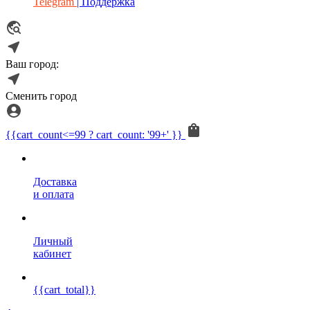
Telegram
| Поддержка
Ваш город:
Сменить город
{{cart_count<=99 ? cart_count: '99+' }}
Доставка
и оплата
Личный
кабинет
{{cart_total}}