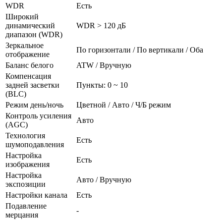
WDR
Есть
Широкий
динамический
WDR > 120 дБ
диапазон (WDR)
Зеркальное
По горизонтали / По вертикали / Оба
отображение
Баланс белого
ATW / Вручную
Компенсация
задней засветки
Пункты: 0 ~ 10
(BLC)
Режим день/ночь
Цветной / Авто / Ч/Б режим
Контроль усиления
Авто
(AGC)
Технология
Есть
шумоподавления
Настройка
Есть
изображения
Настройка
Авто / Вручную
экспозиции
Настройки канала
Есть
Подавление
-
мерцания