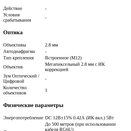
Действие
-
Условия
-
срабатывания
Оптика
Объективы
2.8 мм
Автодиафрагма
-
Тип крепления
Встроенное (М12)
Мегапиксельный 2.8 мм c ИК
Объектив
коррекцией
Зум Оптический /
-
Цифровой
Количество
1
объективов
Физические параметры
Энергопотребление
DC 12В±15% 0.42А (ИК вкл.) 5Вт
До 500 метров (при использовании
кабеля RG6U)