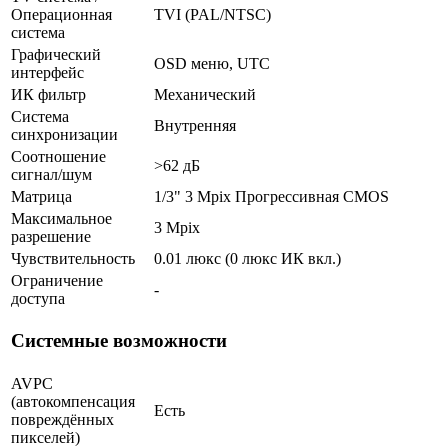
Операционная
TVI (PAL/NTSC)
система
Графический
OSD меню, UTC
интерфейс
ИК фильтр
Механический
Система
Внутренняя
синхронизации
Соотношение
>62 дБ
сигнал/шум
Матрица
1/3" 3 Mpix Прогрессивная CMOS
Максимальное
3 Mpix
разрешение
Чувствительность
0.01 люкс (0 люкс ИК вкл.)
Ограничение
-
доступа
Системные возможности
AVPC
(автокомпенсация
Есть
повреждённых
пикселей)