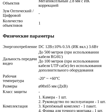
Мегапиксельный 2.8 мм c ИК
Объектив
коррекцией
Зум Оптический /
-
Цифровой
Количество
1
объективов
Физические параметры
Энергопотребление
DC 12В±10% 0.3А (ИК вкл.) 3.6Вт
До 500 метров (при использовании
кабеля RG6U)
Дальность передачи
До 100 метров (при использовании
видео
кабеля UTP cat5e) без использования
дополнительного оборудования
Рабочая
-20° ~ +60°С
температура
Размеры
ø98х65 мм (ДхВ)
Класс защиты
-
1. Камера - 1 шт.
2. Руководство по эксплуатации - 1 шт.
Комплектация
3. Крепёжный комплект - 1 пакет.
4. Форма для точного монтажа - 1 шт.