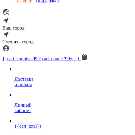
Telegram
| Поддержка
Ваш город:
Сменить город
{{cart_count<=99 ? cart_count: '99+' }}
Доставка
и оплата
Личный
кабинет
{{cart_total}}