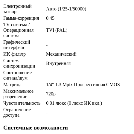
Электронный
Авто (1/25-1/50000)
затвор
Гамма-коррекция
0,45
TV система /
Операционная
TVI (PAL)
система
Графический
-
интерфейс
ИК фильтр
Механический
Система
Внутренняя
синхронизации
Соотношение
-
сигнал/шум
Матрица
1/4" 1.3 Mpix Прогрессивная CMOS
Максимальное
720p
разрешение
Чувствительность
0.01 люкс (0 люкс ИК вкл.)
Ограничение
-
доступа
Системные возможности