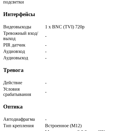
подсветки
Интерфейсы
Видеовыходы
1 x BNC (TVI) 720p
Тревожный вход/
-
выход
PIR датчик
-
Аудиовход
-
Аудиовыход
-
Тревога
Действие
-
Условия
-
срабатывания
Оптика
Автодиафрагма
-
Тип крепления
Встроенное (М12)