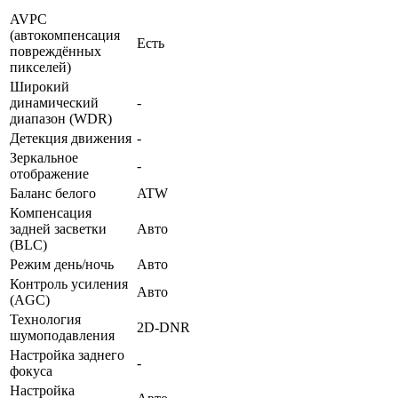
AVPC
(автокомпенсация
Есть
повреждённых
пикселей)
Широкий
динамический
-
диапазон (WDR)
Детекция движения
-
Зеркальное
-
отображение
Баланс белого
ATW
Компенсация
задней засветки
Авто
(BLC)
Режим день/ночь
Авто
Контроль усиления
Авто
(AGC)
Технология
2D-DNR
шумоподавления
Настройка заднего
-
фокуса
Настройка