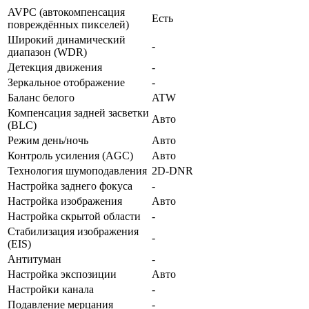
AVPC (автокомпенсация
Есть
повреждённых пикселей)
Широкий динамический
-
диапазон (WDR)
Детекция движения
-
Зеркальное отображение
-
Баланс белого
ATW
Компенсация задней засветки
Авто
(BLC)
Режим день/ночь
Авто
Контроль усиления (AGC)
Авто
Технология шумоподавления
2D-DNR
Настройка заднего фокуса
-
Настройка изображения
Авто
Настройка скрытой области
-
Стабилизация изображения
-
(EIS)
Антитуман
-
Настройка экспозиции
Авто
Настройки канала
-
Подавление мерцания
-