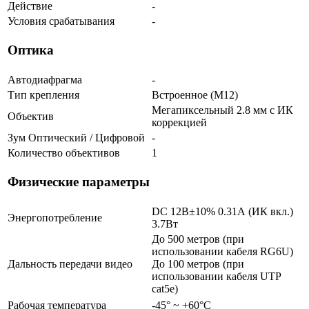
Действие
-
Условия срабатывания
-
Оптика
Автодиафрагма
-
Тип крепления
Встроенное (М12)
Мегапиксельный 2.8 мм c ИК
Объектив
коррекцией
Зум Оптический / Цифровой
-
Количество объективов
1
Физические параметры
DC 12В±10% 0.31А (ИК вкл.)
Энергопотребление
3.7Вт
До 500 метров (при
использовании кабеля RG6U)
Дальность передачи видео
До 100 метров (при
использовании кабеля UTP
cat5e)
Рабочая температура
-45° ~ +60°С