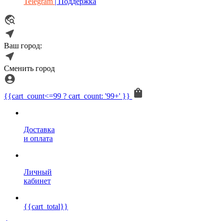
Telegram
| Поддержка
Ваш город:
Сменить город
{{cart_count<=99 ? cart_count: '99+' }}
Доставка
и оплата
Личный
кабинет
{{cart_total}}