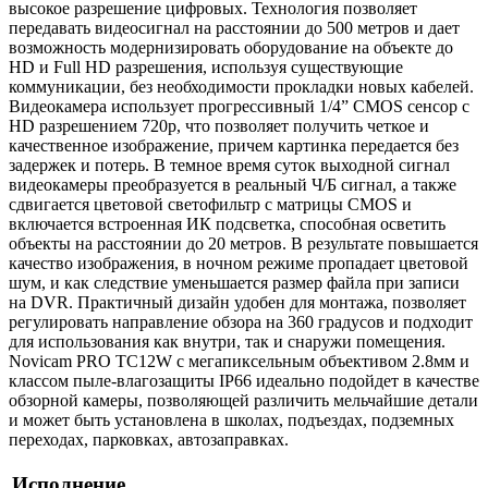
высокое разрешение цифровых. Технология позволяет
передавать видеосигнал на расстоянии до 500 метров и дает
возможность модернизировать оборудование на объекте до
HD и Full HD разрешения, используя существующие
коммуникации, без необходимости прокладки новых кабелей.
Видеокамера использует прогрессивный 1/4” CMOS сенсор с
HD разрешением 720p, что позволяет получить четкое и
качественное изображение, причем картинка передается без
задержек и потерь. В темное время суток выходной сигнал
видеокамеры преобразуется в реальный Ч/Б сигнал, а также
сдвигается цветовой светофильтр с матрицы CMOS и
включается встроенная ИК подсветка, способная осветить
объекты на расстоянии до 20 метров. В результате повышается
качество изображения, в ночном режиме пропадает цветовой
шум, и как следствие уменьшается размер файла при записи
на DVR. Практичный дизайн удобен для монтажа, позволяет
регулировать направление обзора на 360 градусов и подходит
для использования как внутри, так и снаружи помещения.
Novicam PRO TC12W с мегапиксельным объективом 2.8мм и
классом пыле-влагозащиты IP66 идеально подойдет в качестве
обзорной камеры, позволяющей различить мельчайшие детали
и может быть установлена в школах, подъездах, подземных
переходах, парковках, автозаправках.
Исполнение