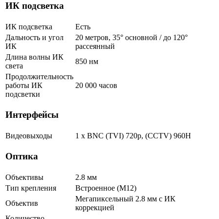
ИК подсветка
ИК подсветка
Есть
Дальность и угол
20 метров, 35° основной / до 120°
ИК
рассеянный
Длина волны ИК
850 нм
света
Продолжительность
работы ИК
20 000 часов
подсветки
Интерфейсы
Видеовыходы
1 x BNC (TVI) 720p, (CCTV) 960H
Оптика
Объективы
2.8 мм
Тип крепления
Встроенное (М12)
Мегапиксельный 2.8 мм c ИК
Объектив
коррекцией
Количество