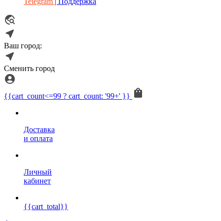
Telegram
| Поддержка
Ваш город:
Сменить город
{{cart_count<=99 ? cart_count: '99+' }}
Доставка
и оплата
Личный
кабинет
{{cart_total}}