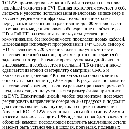
TC12W производства компании Novicam создана на основе
новейшей технологии TVI. Данная технология сочетает в себе
легкость и удобство использования аналоговых видеокамер и
высокое разрешение цифровых. Технология позволяет
передавать видеосигнал на расстоянии до 500 метров и дает
возможность модернизировать оборудование на объекте до
HD и Full HD разрешения, используя существующие
коммуникации, без необходимости прокладки новых кабелей.
Видеокамера использует прогрессивный 1/4” CMOS сенсор с
HD разрешением 720p, что позволяет получить четкое и
качественное изображение, причем картинка передается без
задержек и потерь. В темное время суток выходной сигнал
видеокамеры преобразуется в реальный Ч/Б сигнал, а также
сдвигается цветовой светофильтр с матрицы CMOS и
включается встроенная ИК подсветка, способная осветить
объекты на расстоянии до 20 метров. В результате повышается
качество изображения, в ночном режиме пропадает цветовой
шум, и как следствие уменьшается размер файла при записи
на DVR. Практичный дизайн удобен для монтажа, позволяет
регулировать направление обзора на 360 градусов и подходит
для использования как внутри, так и снаружи помещения.
Novicam PRO TC12W с мегапиксельным объективом 2.8мм и
классом пыле-влагозащиты IP66 идеально подойдет в качестве
обзорной камеры, позволяющей различить мельчайшие детали
и может быть установлена в школах, подъездах, подземных