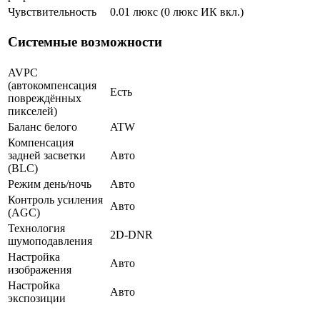
Чувствительность
0.01 люкс (0 люкс ИК вкл.)
Системные возможности
AVPC
(автокомпенсация
Есть
повреждённых
пикселей)
Баланс белого
ATW
Компенсация
задней засветки
Авто
(BLC)
Режим день/ночь
Авто
Контроль усиления
Авто
(AGC)
Технология
2D-DNR
шумоподавления
Настройка
Авто
изображения
Настройка
Авто
экспозиции