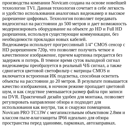
производства компании Novicam создана на основе новейшей
технологии TVI. Данная технология сочетает в себе легкость
и удобство использования аналоговых видеокамер и высокое
разрешение цифровых. Технология позволяет передавать
видеосигнал на расстоянии до 500 метров и дает возможность
модернизировать оборудование на объекте до HD и Full HD
разрешения, используя существующие коммуникации, без
необходимости прокладки новых кабелей.
Видеокамера использует прогрессивный 1/4” CMOS сенсор с
HD разрешением 720p, что позволяет получить четкое и
качественное изображение, причем картинка передается без
задержек и потерь. В темное время суток выходной сигнал
видеокамеры преобразуется в реальный Ч/Б сигнал, а также
сдвигается цветовой светофильтр с матрицы CMOS и
включается встроенная ИК подсветка, способная осветить
объекты на расстоянии до 20 метров. В результате повышается
качество изображения, в ночном режиме пропадает цветовой
шум, и как следствие уменьшается размер файла при записи
на DVR. Практичный дизайн удобен для монтажа, позволяет
регулировать направление обзора и подходит для
использования как внутри, так и снаружи помещения.
Novicam PRO TC13W с мегапиксельным объективом 2.8мм и
классом пыле-влагозащиты IP66 идеально для обзора
пространства перед зданиями, парковках, автозаправках.