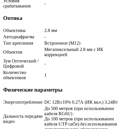
Условия
-
срабатывания
Оптика
Объективы
2.8 мм
Автодиафрагма
-
Тип крепления
Встроенное (М12)
Мегапиксельный 2.8 мм c ИК
Объектив
коррекцией
Зум Оптический /
-
Цифровой
Количество
1
объективов
Физические параметры
Энергопотребление
DC 12В±10% 0.27А (ИК вкл.) 3.24Вт
До 500 метров (при использовании
кабеля RG6U)
Дальность передачи
До 100 метров (при использовании
видео
кабеля UTP cat5e) без использования