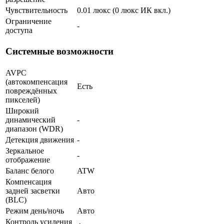
Чувствительность
0.01 люкс (0 люкс ИК вкл.)
Ограничение
-
доступа
Системные возможности
AVPC
(автокомпенсация
Есть
повреждённых
пикселей)
Широкий
динамический
-
диапазон (WDR)
Детекция движения
-
Зеркальное
-
отображение
Баланс белого
ATW
Компенсация
задней засветки
Авто
(BLC)
Режим день/ночь
Авто
Контроль усиления