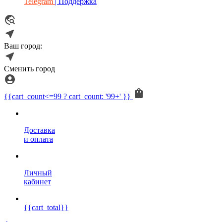
Telegram
| Поддержка
Ваш город:
Сменить город
{{cart_count<=99 ? cart_count: '99+' }}
Доставка
и оплата
Личный
кабинет
{{cart_total}}